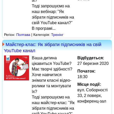
їх?
Тоді запрошуємо на
наш вебінар: "Як
зібрати підписників на
свій YouTube канал?"
В програмі...
Регіон:
Полтава
| Категорія:
Тренінг
Майстер-клас: Як зібрати підписників на свій
YouTube канал
Ваша дитина
Відбудеться:
цікавиться YouTube?
27 березня 2020
Має творчі здібності?
Початок:
Хоче навчитися
18:30
знімати класні відео-
Місце події:
ролики та монтувати
вул. Соборності
їх?
33, 2 поверх,
Тоді запрошуємо на
конференц-зал
наш майстер-клас: "Як
зібрати підписників на
свій YouTube канал?"