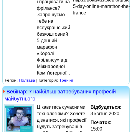
і працювати на
5-day-online-marathon-the-k
фрілансе?
france
Запрошуємо
тебе на
всеукраїнський
безкоштовний
5-денний
марафон
«Королі
Фрілансу» від
Міжнародної
Комп'ютерної...
Регіон:
Полтава
| Категорія:
Тренінг
Вебінар: 7 найбільш затребуваних професій
майбутнього
Цікавитесь сучасними
Відбудеться:
технологіями? Хочете
3 квітня 2020
дізнатися, які професії
Початок:
будуть затребувані в
15:00