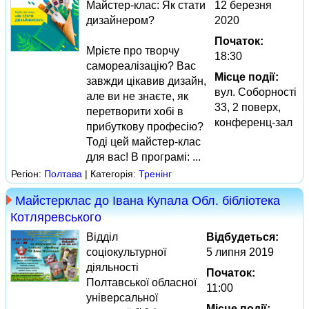
Майстер-клас: Як стати
12 березня
дизайнером?
2020
Початок:
Мрієте про творчу
18:30
самореалізацію? Вас
Місце події:
завжди цікавив дизайн,
вул. Соборності
але ви не знаєте, як
33, 2 поверх,
перетворити хобі в
конференц-зал
прибуткову професію?
Тоді цей майстер-клас
для вас! В програмі: ...
Регіон:
Полтава
| Категорія:
Тренінг
Майстерклас до Івана Купала Обл. бібліотека
Котляревського
Відділ
Відбудеться:
соціокультурної
5 липня 2019
діяльності
Початок:
Полтавської обласної
11:00
універсальної
Місце події: