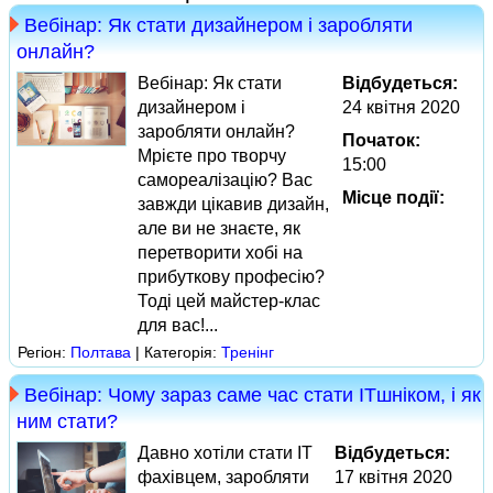
Вебінар: Як стати дизайнером і заробляти
онлайн?
Вебінар: Як стати
Відбудеться:
дизайнером і
24 квітня 2020
заробляти онлайн?
Початок:
Мрієте про творчу
15:00
самореалізацію? Вас
Місце події:
завжди цікавив дизайн,
але ви не знаєте, як
перетворити хобі на
прибуткову професію?
Тоді цей майстер-клас
для вас!...
Регіон:
Полтава
| Категорія:
Тренінг
Вебінар: Чому зараз саме час стати ITшніком, і як
ним стати?
Давно хотіли стати IT
Відбудеться:
фахівцем, заробляти
17 квітня 2020