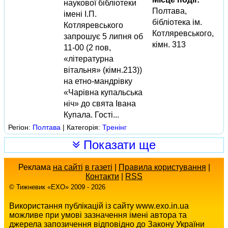
наукової бібліотеки
Полтава,
імені І.П.
бібліотека ім.
Котляревського
Котляревського,
запрошує 5 липня об
кімн. 313
11-00 (2 пов,
«літературна
вітальня» (кімн.213))
на етно-мандрівку
«Чарівна купальська
ніч» до свята Івана
Купала. Гості...
Регіон:
Полтава
| Категорія:
Тренінг
Показати ще
Реклама
на сайті
в газеті
|
Правила користування
|
Контакти
|
RSS
© Тижневик «EХO» 2009 - 2026
Використання публікацій із сайту www.exo.in.ua
можливе при умові зазначення імені автора та
джерела запозичення відповідно до Закону України