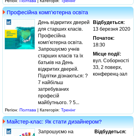
Регіон:
Полтава
| Категорія:
Тренінг
Професійна комп’ютерна освіта
День відкритих дверей
Відбудеться:
для старших класів.
13 березня 2020
Професійна
Початок:
комп'ютерна освіта.
18:30
Запрошуємо учнів
Місце події:
старших класів та їх
вул. Соборності
батьків на День
33, 2 поверх,
відкритих дверей.
конференц-зал
Підлітки дізнаються: ?
7 найбільш
затребуваних
професій
майбутнього. ? 5...
Регіон:
Полтава
| Категорія:
Тренінг
Майстер-клас: Як стати дизайнером?
Запрошуємо на
Відбудеться: