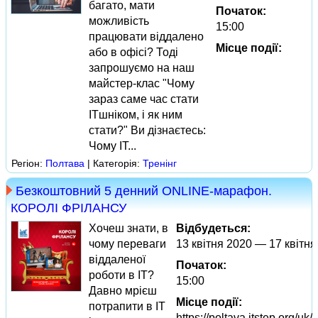
багато, мати
Початок:
можливість
15:00
працювати віддалено
Місце події:
або в офісі? Тоді
запрошуємо на наш
майстер-клас "Чому
зараз саме час стати
ITшніком, і як ним
стати?" Ви дізнаєтесь:
Чому IT...
Регіон:
Полтава
| Категорія:
Тренінг
Безкоштовний 5 денний ONLINE-марафон.
КОРОЛІ ФРІЛАНСУ
Хочеш знати, в
Відбудеться:
чому переваги
13 квітня 2020 — 17 квітня
віддаленої
Початок:
роботи в IT?
15:00
Давно мрієш
Місце події:
потрапити в IT
https://poltava.itstep.org/uk/