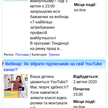
майбутньому? Тоді 3
Місце події:
квітня о 15:00
on-line
запрошуємо всіх
бажаючих на вебінар
«7 найбільш
затребуваних
професій
майбутнього»!
В програмі: Тенденції
на ринку праці в...
Регіон:
Полтава
| Категорія:
Тренінг
Вебінар: Як зібрати підписників на свій YouTube
канал?
Ваша дитина
Відбудеться:
цікавиться YouTube?
2 квітня 2020
Має творчі здібності?
Початок:
Хоче навчитися
15:00
знімати класні відео-
Місце події:
ролики та монтувати
on-line