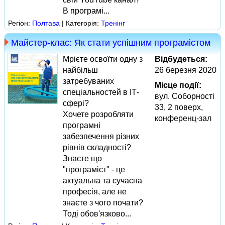
В програмі...
Регіон:
Полтава
| Категорія:
Тренінг
Майстер-клас: Як стати успішним програмістом
Мрієте освоїти одну з
Відбудеться:
найбільш
26 березня 2020
затребуваних
Місце події:
спеціальностей в ІТ-
вул. Соборності
сфері?
33, 2 поверх,
Хочете розробляти
конференц-зал
програмні
забезпечення різних
рівнів складності?
Знаєте що
"програміст" - це
актуальна та сучасна
професія, але не
знаєте з чого почати?
Тоді обов'язково...