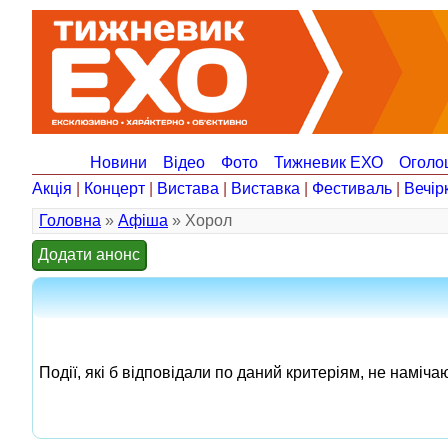
Новини
Відео
Фото
Тижневик ЕХО
Оголо
Акція
|
Концерт
|
Вистава
|
Виставка
|
Фестиваль
|
Вечір
Головна
»
Афіша
» Хорол
Додати анонс
Події, які б відповідали по даний критеріям, не наміча