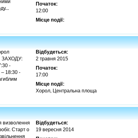
дними
Початок:
у...
12:00
Місце події:
орол
Відбудеться:
Я ЗАХОДУ:
2 травня 2015
:30 -
Початок:
– 18:30 -
17:00
загиблим
Місце події:
Хорол, Центральна площа
ня визволення
Відбудеться:
біг. Старт о
19 вересня 2014
 звільнення