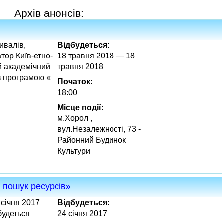
Архів анонсів:
ивалів,
Відбудеться:
тор Київ-етно-
18 травня 2018 — 18
й академічний
травня 2018
з програмою «
Початок:
18:00
Місце події:
м.Хорол ,
вул.Незалежності, 73 -
Районний Будинок
Культури
 пошук ресурсів»
 січня 2017
Відбудеться:
будеться
24 січня 2017