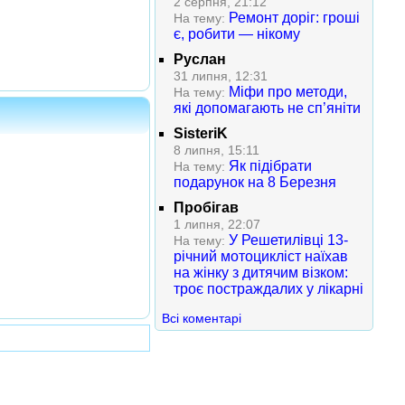
2 серпня, 21:12
Ремонт доріг: гроші
На тему:
є, робити — нікому
Руслан
31 липня, 12:31
Міфи про методи,
На тему:
які допомагають не сп’яніти
SisteriK
8 липня, 15:11
Як підібрати
На тему:
подарунок на 8 Березня
Пробігав
1 липня, 22:07
У Решетилівці 13-
На тему:
річний мотоцикліст наїхав
на жінку з дитячим візком:
троє постраждалих у лікарні
Всі коментарі