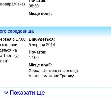
Початок:
овоаврамівка)
08:30
Місце події:
ього середовища
червня о 17.00
Відбудеться:
ю охорони
5 червня 2014
деться на
Початок:
а Третяку).
17:00
иви",
Місце події:
Хорол, Центральна площа
міста, пам’ятник Третяку
Показати ще