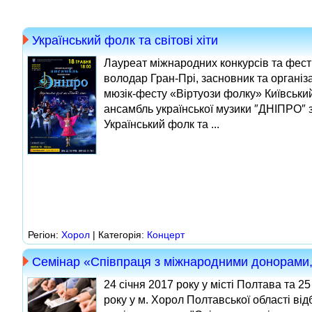
Український фолк та світові хіти
Лауреат міжнародних конкурсів та фест
володар Гран-Прі, засновник та організа
мюзік-фесту «Віртуози фолку» Київськи
ансамбль української музики ″ДНІПРО″ 
Український фолк та ...
Регіон:
Хорол
| Категорія:
Концерт
Семінар «Співпраця з міжнародними донорами,
24 січня 2017 року у місті Полтава та 25
року у м. Хорол Полтавської області від