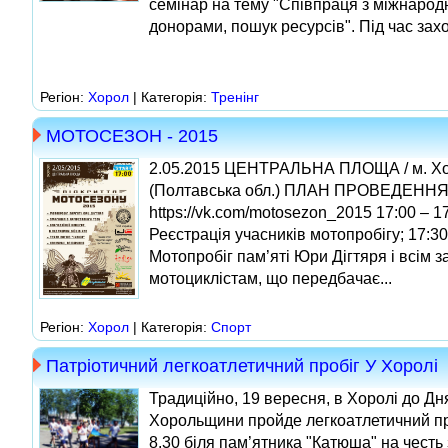
семінар на тему "Співпраця з міжнаро
донорами, пошук ресурсів". Під час заход
Регіон:
Хорол
| Категорія:
Тренінг
МОТОСЕЗОН - 2015
2.05.2015 ЦЕНТРАЛЬНА ПЛОЩА / м. Х
(Полтавська обл.) ПЛАН ПРОВЕДЕНН
https://vk.com/motosezon_2015 17:00 – 17
Реєстрація учасників мотопробігу; 17:30 
Мотопробіг пам’яті Юри Дігтяря і всім 
мотоциклістам, що передбачає...
Регіон:
Хорол
| Категорія:
Спорт
Патріотичний легкоатлетичний пробіг У Хоролі
Традиційно, 19 вересня, в Хоролі до Д
Хорольщини пройде легкоатлетичний про
8.30 біля пам’ятника "Катюша" на честь