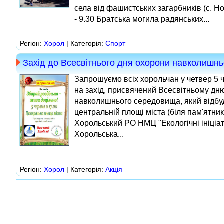
села від фашистських загарбників (с. Н
- 9.30 Братська могила радянських...
Регіон:
Хорол
| Категорія:
Спорт
Захід до Всесвітнього дня охорони навколишн
Запрошуємо всіх хорольчан у четвер 5 
на захід, присвячений Всесвітньому дн
навколишнього середовища, який відбу
центральній площі міста (біля пам'ятник
Хорольський РО НМЦ "Екологічні ініціат
Хорольська...
Регіон:
Хорол
| Категорія:
Акція