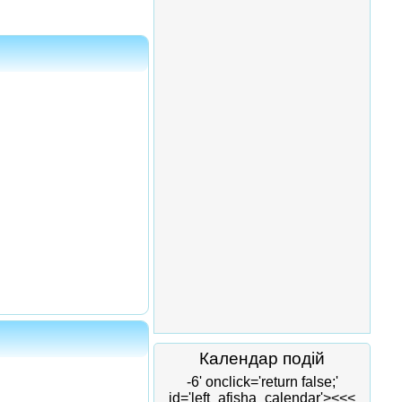
Календар подій
-6' onclick='return false;'
id='left_afisha_calendar'><<<