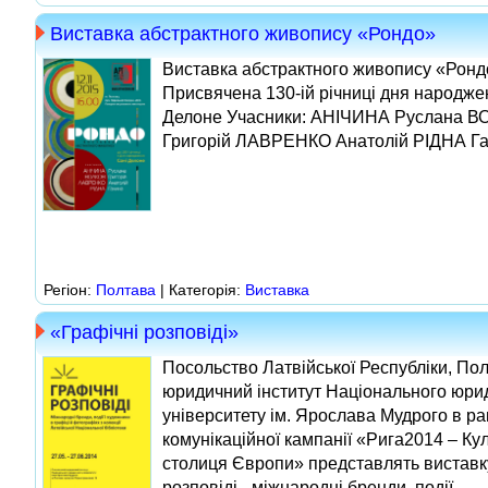
Виставка абстрактного живопису «Рондо»
Виставка абстрактного живопису «Ронд
Присвячена 130-ій річниці дня народже
Делоне Учасники: АНІЧИНА Руслана 
Григорій ЛАВРЕНКО Анатолій РІДНА Гал
Регіон:
Полтава
| Категорія:
Виставка
«Графічні розповіді»
Посольство Латвійської Республіки, По
юридичний інститут Національного юри
університету ім. Ярослава Мудрого в р
комунікаційної кампанії «Рига2014 – Ку
столиця Європи» представлять виставк
розповіді - міжнародні бренди, події...