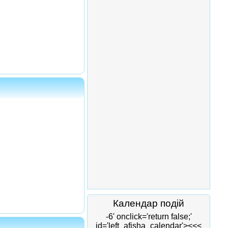
Календар подій
-6' onclick='return false;'
id='left_afisha_calendar'><<<