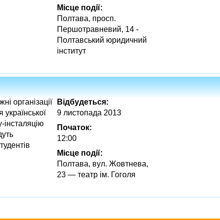
Місце події:
Полтава, просп.
Першотравневий, 14 -
Полтавський юридичний
інститут
ні організації
Відбудеться:
 української
9 листопада 2013
у-інсталяцію
Початок:
дуть
12:00
тудентів
Місце події:
Полтава, вул. Жовтнева,
23 — театр ім. Гоголя