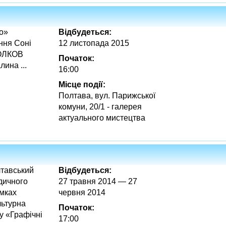
о»
Відбудеться:
ння Соні
12 листопада 2015
ВОЛКОВ
Початок:
ина ...
16:00
Місце події:
Полтава, вул. Парижської
комуни, 20/1 - галерея
актуального мистецтва
лтавський
Відбудеться:
дичного
27 травня 2014 — 27
амках
червня 2014
льтурна
Початок:
у «Графічні
17:00