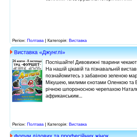
Регіон:
Полтава
| Категорія:
Виставка
Виставка «Джунглі»
Поспішайте! Дивовижні тварини чекають 
На нашій цікавій та пізнавальній вистав
познайомитесь з забавною зеленою ма
Мікушею, милими єнотами Оленкою та Б
річною шпороносною черепахою Натал
африканським...
Регіон:
Полтава
| Категорія:
Виставка
Форум ділових та професійних жінок