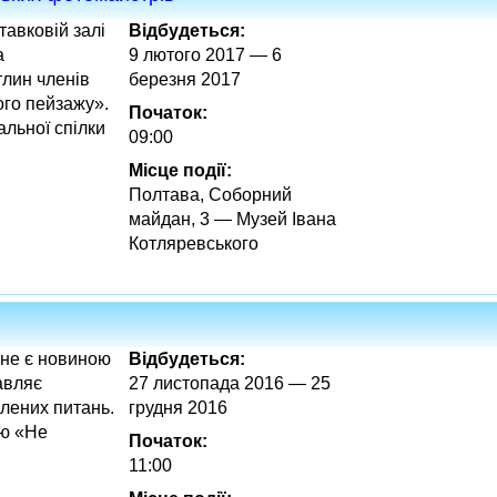
тавковій залі
Відбудеться:
а
9 лютого 2017 — 6
тлин членів
березня 2017
го пейзажу».
Початок:
альної спілки
09:00
Місце події:
Полтава, Соборний
майдан, 3 — Музей Івана
Котляревського
 не є новиною
Відбудеться:
авляє
27 листопада 2016 — 25
лених питань.
грудня 2016
ою «Не
Початок:
11:00