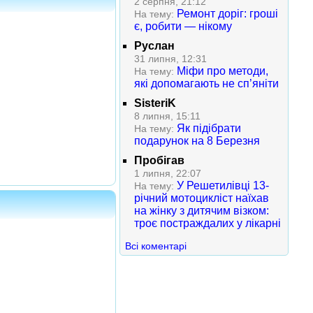
2 серпня, 21:12
Ремонт доріг: гроші
На тему:
є, робити — нікому
Руслан
31 липня, 12:31
Міфи про методи,
На тему:
які допомагають не сп’яніти
SisteriK
8 липня, 15:11
Як підібрати
На тему:
подарунок на 8 Березня
Пробігав
1 липня, 22:07
У Решетилівці 13-
На тему:
річний мотоцикліст наїхав
на жінку з дитячим візком:
троє постраждалих у лікарні
Всі коментарі