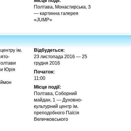
Місце події:
Полтава, Монастирська, 3
— картинна галерея
«JUMP»
центру ім.
Відбудеться:
ято-
23 листопада 2016 — 25
Полтави
грудня 2016
ни Юрія
Початок:
11:00
еймон
Місце події:
Полтава, Соборний
майдан, 1 — Духовно-
культурний центр ім.
преподобного Паїсія
Величковського