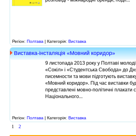
Регіон:
Полтава
| Категорія:
Виставка
Виставка-інсталяція «Мовний коридор»
9 листопада 2013 року у Полтаві молодіж
«Сокіл» і «Студентська Свобода» до Дня
писемности та мови підготують виставк
«Мовний коридор». Під час виставки бу
представлені мовно-політичні плакати с
Національного...
Регіон:
Полтава
| Категорія:
Виставка
1
2