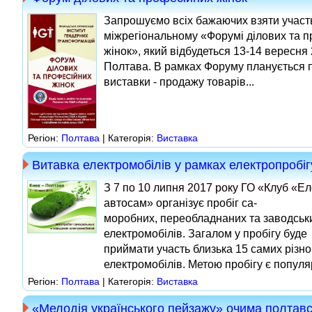
Запрошуємо всіх бажаючих взяти участ
міжрегіональному «Форумі ділових та 
жінок», який відбудеться 13-14 вересня 
Полтава. В рамках Форуму планується
виставки - продажу товарів...
Регіон:
Полтава
| Категорія:
Виставка
Витавка електромобілів у рамках електропробіг
З 7 по 10 липня 2017 року ГО «Клуб «Ел
автосам» організує пробіг са-
моробних, переобладнаних та заводськ
електромобілів. Загалом у пробігу буде
приймати участь близька 15 самих різн
електромобілів. Метою пробігу є популяр
Регіон:
Полтава
| Категорія:
Виставка
«Мелодія українського пейзажу» очима полтав