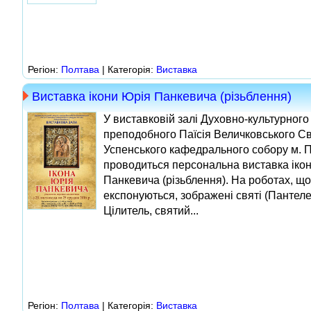
Регіон:
Полтава
| Категорія:
Виставка
Виставка ікони Юрія Панкевича (різьблення)
У виставковій залі Духовно-культурного 
преподобного Паїсія Величковського Св
Успенського кафедрального собору м. 
проводиться персональна виставка іко
Панкевича (різьблення). На роботах, що
експонуються, зображені святі (Пантел
Цілитель, святий...
Регіон:
Полтава
| Категорія:
Виставка