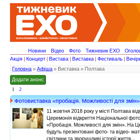
Новини
Відео
Фото
Тижневик ЕХО
Оголо
Акція
|
Концерт
|
Вистава
|
Виставка
|
Фестиваль
|
Вечір
Головна
»
Афіша
» Виставка » Полтава
Додати анонс
1
2
Фотовиставка «пробація. Можливості для змін»
11 жовтня 2018 року у місті Полтава ві
Церемонія відкриття Національної фот
«Пробація. Можливості для змін». На Ц
будуть презентовані фото- та відео- мат
світлини та зворушливі історії життя...