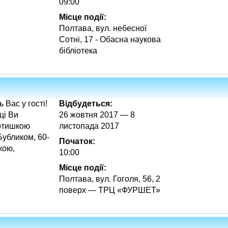
09:00
Місце події:
Полтава, вул. небесної
Сотні, 17 - Обасна наукова
бібліотека
Вас у гості!
Відбудеться:
ці Ви
26 жовтня 2017 — 8
ртишкою
листопада 2017
убликом, 60-
Початок:
кою,
10:00
Місце події:
Полтава, вул. Гоголя, 56, 2
поверх — ТРЦ «ФУРШЕТ»