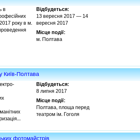
ь в
Відбудеться:
професійних
13 вересня 2017 — 14
2017 року в м.
вересня 2017
 проведення
Місце події:
м. Полтава
у Київ-Полтава
ектро-
Відбудеться:
8 липня 2017
их
Місце події:
Полтава, площа перед
оманітних
театром ім. Гоголя
изація...
ських фотомайстрів