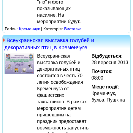
"ню" и фото
показывающих
насилие. На
мероприятии будут...
Регіон:
Кременчук
| Категорія:
Виставка
Всеукраинская выставка голубей и
декоративных птиц в Кременчуге
Всеукраинская
Відбудеться:
выставка голубей и
28 вересня 2013
декоративных птиц
Початок:
состоится в честь 70-
08:00
летия освобождения
Місце події:
Кременчуга от
Кременчук,
фашистских
бульв. Пушкіна
захватчиков. В рамках
мероприятия детям
пришедшим на
праздник предоставят
возможность запустить