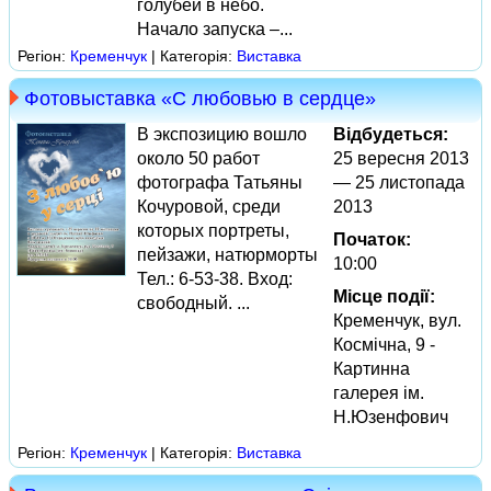
голубей в небо.
Начало запуска –...
Регіон:
Кременчук
| Категорія:
Виставка
Фотовыставка «С любовью в сердце»
В экспозицию вошло
Відбудеться:
около 50 работ
25 вересня 2013
фотографа Татьяны
— 25 листопада
Кочуровой, среди
2013
которых портреты,
Початок:
пейзажи, натюрморты
10:00
Тел.: 6-53-38. Вход:
Місце події:
свободный. ...
Кременчук, вул.
Космічна, 9 -
Картинна
галерея ім.
Н.Юзенфович
Регіон:
Кременчук
| Категорія:
Виставка