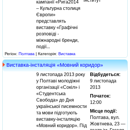
інститут
кампанії «Рига2014
– Культурна столиця
Європи»
представлять
виставку «Графічні
розповіді -
міжнародні бренди,
події...
Регіон:
Полтава
| Категорія:
Виставка
Виставка-інсталяція «Мовний коридор»
9 листопада 2013 року
Відбудеться:
у Полтаві молодіжні
9 листопада
організації «Сокіл» і
2013
«Студентська
Початок:
Свобода» до Дня
12:00
української писемности
Місце події:
та мови підготують
Полтава, вул.
виставку-інсталяцію
Жовтнева, 23 —
«Мовний коридор». Під