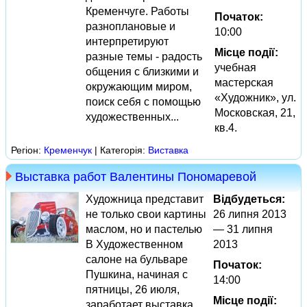
Кременчуге. Работы
Початок:
разноплановые и
10:00
интерпретируют
Місце події:
разные темы - радость
учебная
общения с близкими и
мастерская
окружающим миром,
«Художник», ул.
поиск себя с помощью
Московская, 21,
художественных...
кв.4.
Регіон:
Кременчук
| Категорія:
Виставка
Выставка работ Валентины Пономаревой
Художница представит
Відбудеться:
не только свои картины
26 липня 2013
маслом, но и пастелью
— 31 липня
В Художественном
2013
салоне на бульваре
Початок:
Пушкина, начиная с
14:00
пятницы, 26 июля,
Місце події:
заработает выставка