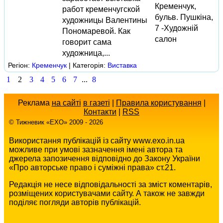
Кременчук,
работ кременчугской
бульв. Пушкіна,
художницы Валентины
7 -Художній
Пономаревой. Как
салон
говорит сама
художница,...
Регіон:
Кременчук
| Категорія:
Виставка
1
2
3
4
5
6
7
...
8
Реклама
на сайті
в газеті
|
Правила користування
|
Контакти
|
RSS
© Тижневик «EХO» 2009 - 2026
Використання публікацій із сайту www.exo.in.ua
можливе при умові зазначення імені автора та
джерела запозичення відповідно до Закону України
«Про авторське право і суміжні права» ст.21.
Редакція не несе відповідальності за зміст коментарів,
розміщених користувачами сайту. А також не завжди
поділяє погляди авторів публікацій.