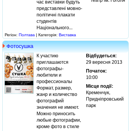
театр ім. Гоголя
час виставки будуть
представлені мовно-
політичні плакати
студентів
Національного...
Регіон:
Полтава
| Категорія:
Виставка
Фотосушка
К участию
Відбудеться:
приглашаются
29 вересня 2013
фотографы-
Початок:
любители и
10:00
профессионалы
Місце події:
Формат, размер,
Кременчук,
жанр и количество
Придніпровський
фотографий
парк
значения не имеют.
Можно приносить
любые фотографии,
кроме фото в стиле