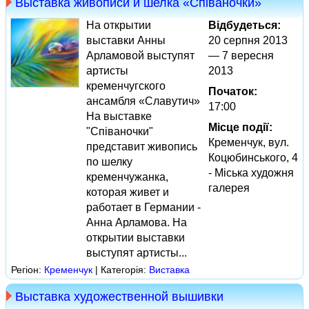
Выставка живописи и шелка «Співаночки»
На открытии
Відбудеться:
выставки Анны
20 серпня 2013
Арламовой выступят
— 7 вересня
артисты
2013
кременчугского
Початок:
ансамбля «Славутич»
17:00
На выставке
Місце події:
"Співаночки"
Кременчук, вул.
представит живопись
Коцюбинського, 4
по шелку
- Міська художня
кременчужанка,
галерея
которая живет и
работает в Германии -
Анна Арламова. На
открытии выставки
выступят артисты...
Регіон:
Кременчук
| Категорія:
Виставка
Выставка художественной вышивки