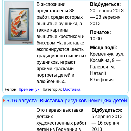
В экспозиции
Відбудеться:
представлены 38
20 серпня 2013
работ, среди которых
— 23 вересня
вышитые рушники, а
2013
также картины,
Початок:
вышитые крестиком и
10:00
бисером На выставке
Місце події:
экспонируются шесть
Кременчук, вул.
традиционно вышитых
Космічна, 9 —
рушников, играют
Галерея ім.
яркими красками
Наталії
портреты детей и
Юзефович
влюбленных...
Регіон:
Кременчук
| Категорія:
Виставка
5-16 августа. Выставка рисунков немецких детей
Это первая выставка
Відбудеться:
детских
5 серпня 2013
художественных работ
— 16 серпня
детей из Германии в
2013