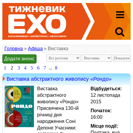
Головна
»
Афіша
» Виставка
Додати анонс
1
2
3
4
5
6
7
...
8
Виставка абстрактного живопису «Рондо»
Виставка
Відбудеться:
абстрактного
12 листопада
живопису «Рондо»
2015
Присвячена 130-ій
Початок:
річниці дня
16:00
народження Соні
Місце події:
Делоне Учасники:
Полтава, вул.