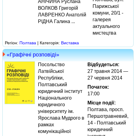
АНІЧИНА Руслана
Парижської
ВОЛКОВ Григорій
комуни, 20/1 -
ЛАВРЕНКО Анатолій
галерея
РІДНА Галина ...
актуального
мистецтва
Регіон:
Полтава
| Категорія:
Виставка
«Графічні розповіді»
Посольство
Відбудеться:
Латвійської
27 травня 2014 —
Республіки,
27 червня 2014
Полтавський
Початок:
юридичний інститут
17:00
Національного
Місце події:
юридичного
Полтава, просп.
університету ім.
Першотравневий,
Ярослава Мудрого в
14 - Полтавський
рамках
юридичний
комунікаційної