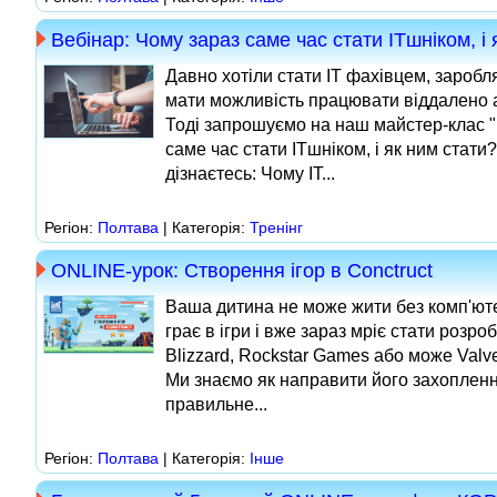
Вебінар: Чому зараз саме час стати ITшніком, і 
Давно хотіли стати IT фахівцем, заробл
мати можливість працювати віддалено а
Тоді запрошуємо на наш майстер-клас 
саме час стати ITшніком, і як ним стати
дізнаєтесь: Чому IT...
Регіон:
Полтава
| Категорія:
Тренінг
ONLINE-урок: Створення ігор в Conctruct
Ваша дитина не може жити без комп'ют
грає в ігри і вже зараз мріє стати розро
Blizzard, Rockstar Games або може Valv
Ми знаємо як направити його захопленн
правильне...
Регіон:
Полтава
| Категорія:
Інше