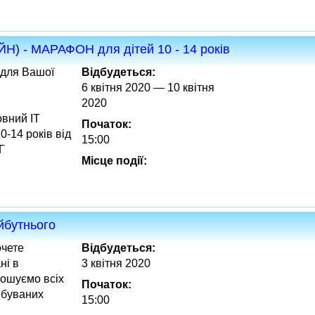
- МАРАФОН для дітей 10 - 14 років
 для Вашої
Відбудеться:
6 квітня 2020 — 10 квітня
2020
овний IT
Початок:
-14 років від
15:00
Г
Місце події:
йбутнього
очете
Відбудеться:
ні в
3 квітня 2020
рошуємо всіх
Початок:
ебуваних
15:00