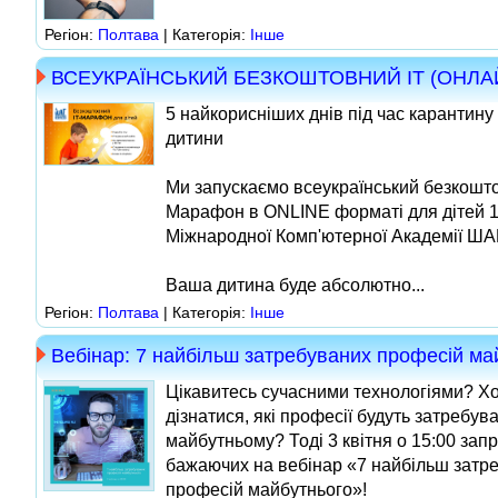
Регіон:
Полтава
| Категорія:
Інше
ВСЕУКРАЇНСЬКИЙ БЕЗКОШТОВНИЙ IT (ОНЛАЙН) 
5 найкорисніших днів під час карантину
дитини
Ми запускаємо всеукраїнський безкошт
Марафон в ONLINE форматі для дітей 10
Міжнародної Комп'ютерної Академії ША
Ваша дитина буде абсолютно...
Регіон:
Полтава
| Категорія:
Інше
Вебінар: 7 найбільш затребуваних професій ма
Цікавитесь сучасними технологіями? Х
дізнатися, які професії будуть затребува
майбутньому? Тоді 3 квітня о 15:00 зап
бажаючих на вебінар «7 найбільш затр
професій майбутнього»!