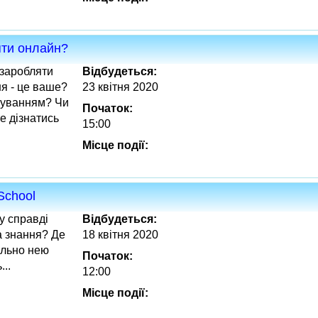
яти онлайн?
 заробляти
Відбудеться:
я - це ваше?
23 квітня 2020
муванням? Чи
Початок:
е дізнатись
15:00
Місце події:
School
у справді
Відбудеться:
 а знання? Де
18 квітня 2020
ільно нею
Початок:
..
12:00
Місце події: