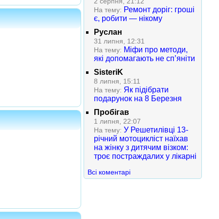
2 серпня, 21:12
Ремонт доріг: гроші
На тему:
є, робити — нікому
Руслан
31 липня, 12:31
Міфи про методи,
На тему:
які допомагають не сп’яніти
SisteriK
8 липня, 15:11
Як підібрати
На тему:
подарунок на 8 Березня
Пробігав
1 липня, 22:07
У Решетилівці 13-
На тему:
річний мотоцикліст наїхав
на жінку з дитячим візком:
троє постраждалих у лікарні
Всі коментарі