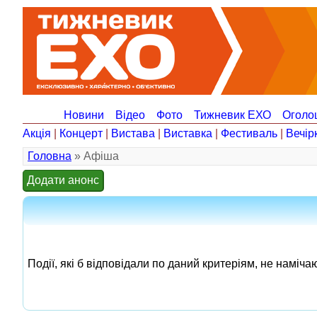
Новини
Відео
Фото
Тижневик ЕХО
Оголо
Акція
|
Концерт
|
Вистава
|
Виставка
|
Фестиваль
|
Вечір
Головна
» Афіша
Додати анонс
Події, які б відповідали по даний критеріям, не наміча