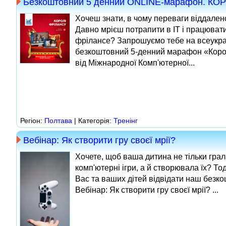
Безкоштовний 5 денний ONLINE-марафон. КО
Хочеш знати, в чому переваги віддалено
Давно мрієш потрапити в IT і працюват
фрілансе? Запрошуємо тебе на всеукра
безкоштовний 5-денний марафон «Коро
від Міжнародної Комп'ютерної...
Регіон:
Полтава
| Категорія:
Тренінг
Вебінар: Як створити гру своєї мрії?
Хочете, щоб ваша дитина не тільки грал
комп'ютерні ігри, а й створювала їх? Т
Вас та ваших дітей відвідати наш безк
Вебінар: Як створити гру своєї мрії? ...