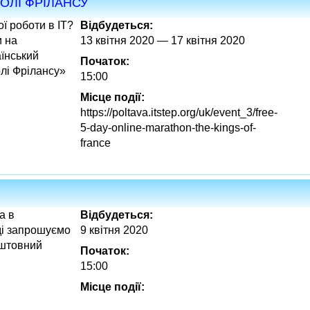
РОЛІ ФРІЛАНСУ
ї роботи в IT?
Відбудеться:
и на
13 квітня 2020 — 17 квітня 2020
їнський
Початок:
лі Фрілансу»
15:00
Місце події:
https://poltava.itstep.org/uk/event_3/free-
5-day-online-marathon-the-kings-of-
france
а в
Відбудеться:
оді запрошуємо
9 квітня 2020
оштовний
Початок:
15:00
Місце події: