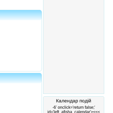
Календар подій
-6' onclick='return false;'
id='left_afisha_calendar'><<<