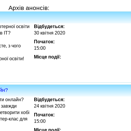
Архів анонсів:
терної освіти
Відбудеться:
в IT?
30 квітня 2020
Початок:
те, з чого
15:00
Місце події:
рної освіти!
айн?
яти онлайн?
Відбудеться:
с завжди
24 квітня 2020
ретворити хобі
Початок:
тер-клас для
15:00
Місце події: