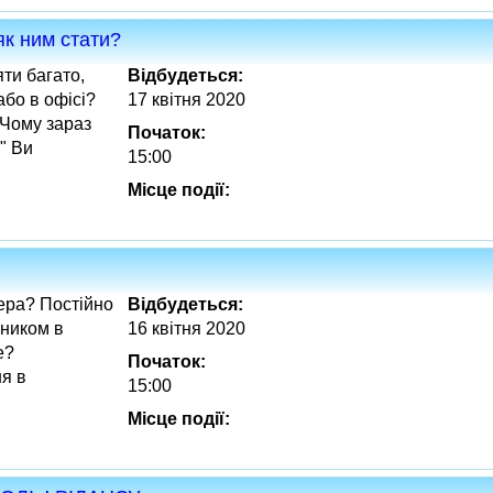
як ним стати?
яти багато,
Відбудеться:
бо в офісі?
17 квітня 2020
"Чому зараз
Початок:
?" Ви
15:00
Місце події:
ера? Постійно
Відбудеться:
бником в
16 квітня 2020
e?
Початок:
я в
15:00
Місце події: