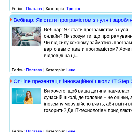
Регіон:
Полтава
| Категорія:
Тренінг
Вебінар: Як стати програмістом з нуля і заробл
Вебінар: Як стати програмістом з нуля і
онлайн? Як зрозуміти, що програмуванн
Чи під силу кожному займатись програ
варто вам ставати програмістом? Хочет
відповіді на ці...
Регіон:
Полтава
| Категорія:
Інше
On-line презентація інноваційної школи IT Step 
Ви хочете, щоб ваша дитина навчалася 
сучасній школі, де головне – не оцінки,
іноземну мову дійсно вчать, аби вміти в
говорити? Де ІТ-технологіям приділяють.
Регіон:
Полтава
| Категорія:
Інше