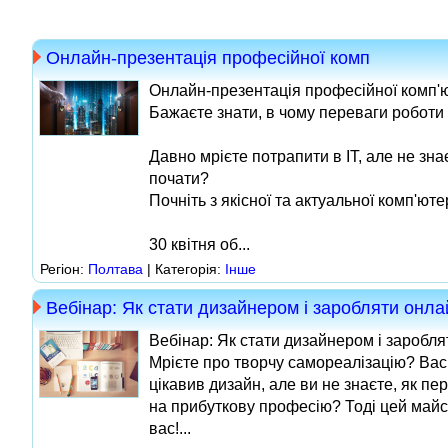
Онлайн-презентація професійної комп
Онлайн-презентація професійної комп'ю
Бажаєте знати, в чому переваги роботи 
Давно мрієте потрапити в IT, але не знає
почати?
Почніть з якісної та актуальної комп'юте
30 квітня об...
Регіон:
Полтава
| Категорія:
Інше
Вебінар: Як стати дизайнером і заробляти онл
Вебінар: Як стати дизайнером і заробл
Мрієте про творчу самореалізацію? Ва
цікавив дизайн, але ви не знаєте, як пе
на прибуткову професію? Тоді цей майс
вас!...