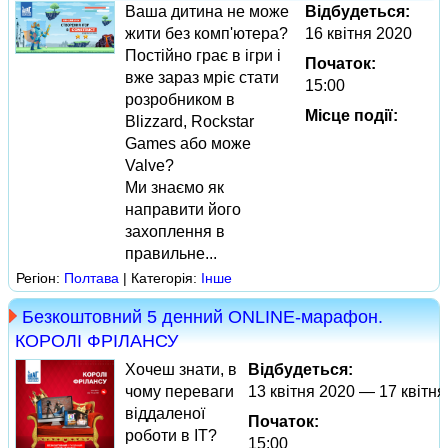
Ваша дитина не може
Відбудеться:
жити без комп'ютера?
16 квітня 2020
Постійно грає в ігри і
Початок:
вже зараз мріє стати
15:00
розробником в
Місце події:
Blizzard, Rockstar
Games або може
Valve?
Ми знаємо як
направити його
захоплення в
правильне...
Регіон:
Полтава
| Категорія:
Інше
Безкоштовний 5 денний ONLINE-марафон.
КОРОЛІ ФРІЛАНСУ
Хочеш знати, в
Відбудеться:
чому переваги
13 квітня 2020 — 17 квітня
віддаленої
Початок:
роботи в IT?
15:00