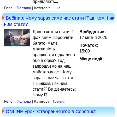
приділяють...
Регіон:
Полтава
| Категорія:
Інше
Вебінар: Чому зараз саме час стати ITшніком, і як
ним стати?
Давно хотіли стати IT
Відбудеться:
фахівцем, заробляти
17 квітня 2020
багато, мати
Початок:
можливість
15:00
працювати віддалено
Місце події:
або в офісі? Тоді
запрошуємо на наш
майстер-клас "Чому
зараз саме час стати
ITшніком, і як ним
стати?" Ви дізнаєтесь:
Чому IT...
Регіон:
Полтава
| Категорія:
Тренінг
ONLINE-урок: Створення ігор в Conctruct