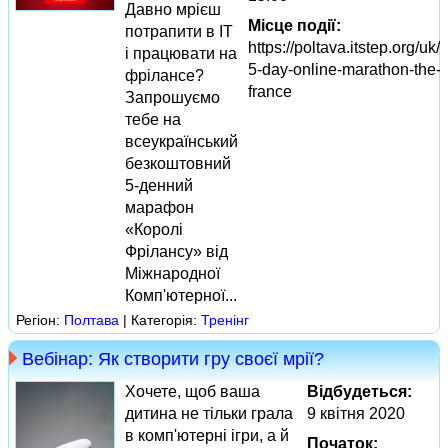
Давно мрієш
Місце події:
потрапити в IT
https://poltava.itstep.org/uk/
і працювати на
5-day-online-marathon-the-k
фрілансе?
france
Запрошуємо
тебе на
всеукраїнський
безкоштовний
5-денний
марафон
«Королі
Фрілансу» від
Міжнародної
Комп'ютерної...
Регіон:
Полтава
| Категорія:
Тренінг
Вебінар: Як створити гру своєї мрії?
Хочете, щоб ваша
Відбудеться:
дитина не тільки грала
9 квітня 2020
в комп'ютерні ігри, а й
Початок: