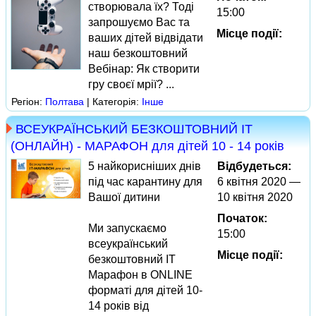
створювала їх? Тоді
15:00
запрошуємо Вас та
Місце події:
ваших дітей відвідати
наш безкоштовний
Вебінар: Як створити
гру своєї мрії? ...
Регіон:
Полтава
| Категорія:
Інше
ВСЕУКРАЇНСЬКИЙ БЕЗКОШТОВНИЙ IT
(ОНЛАЙН) - МАРАФОН для дітей 10 - 14 років
5 найкорисніших днів
Відбудеться:
під час карантину для
6 квітня 2020 —
Вашої дитини
10 квітня 2020
Початок:
Ми запускаємо
15:00
всеукраїнський
Місце події:
безкоштовний IT
Марафон в ONLINE
форматі для дітей 10-
14 років від