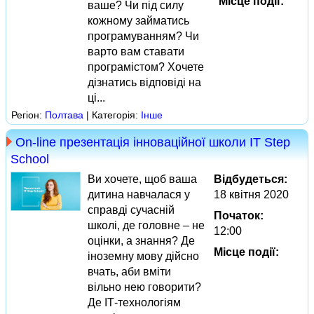
Місце події:
ваше? Чи під силу
кожному займатись
програмуванням? Чи
варто вам ставати
програмістом? Хочете
дізнатись відповіді на
ці...
Регіон:
Полтава
| Категорія:
Інше
On-line презентація інноваційної школи IT Step
School
Ви хочете, щоб ваша
Відбудеться:
дитина навчалася у
18 квітня 2020
справді сучасній
Початок:
школі, де головне – не
12:00
оцінки, а знання? Де
Місце події:
іноземну мову дійсно
вчать, аби вміти
вільно нею говорити?
Де ІТ-технологіям