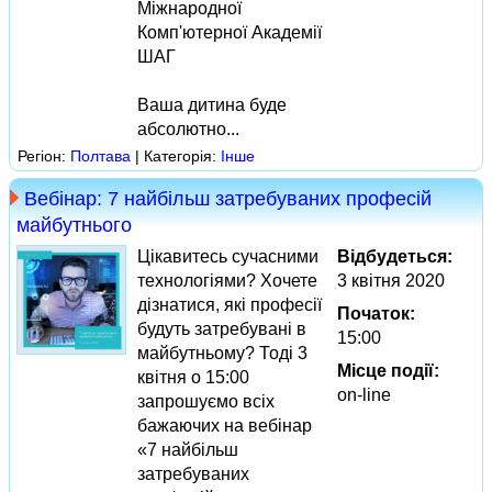
Міжнародної
Комп'ютерної Академії
ШАГ
Ваша дитина буде
абсолютно...
Регіон:
Полтава
| Категорія:
Інше
Вебінар: 7 найбільш затребуваних професій
майбутнього
Цікавитесь сучасними
Відбудеться:
технологіями? Хочете
3 квітня 2020
дізнатися, які професії
Початок:
будуть затребувані в
15:00
майбутньому? Тоді 3
Місце події:
квітня о 15:00
on-line
запрошуємо всіх
бажаючих на вебінар
«7 найбільш
затребуваних