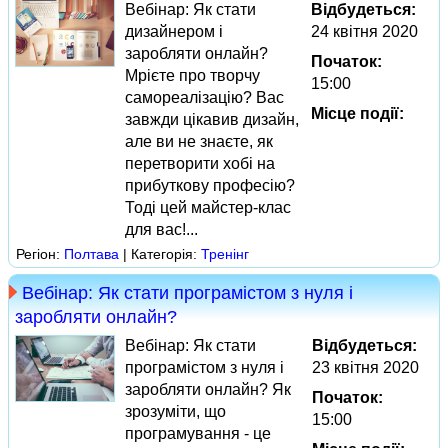
Вебінар: Як стати
Відбудеться:
дизайнером і
24 квітня 2020
заробляти онлайн?
Початок:
Мрієте про творчу
15:00
самореалізацію? Вас
Місце події:
завжди цікавив дизайн,
але ви не знаєте, як
перетворити хобі на
прибуткову професію?
Тоді цей майстер-клас
для вас!...
Регіон:
Полтава
| Категорія:
Тренінг
Вебінар: Як стати програмістом з нуля і
заробляти онлайн?
Вебінар: Як стати
Відбудеться:
програмістом з нуля і
23 квітня 2020
заробляти онлайн? Як
Початок:
зрозуміти, що
15:00
програмування - це