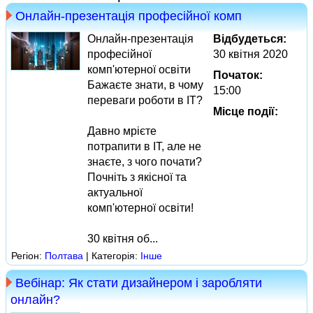
Онлайн-презентація професійної комп
Онлайн-презентація
Відбудеться:
професійної
30 квітня 2020
комп'ютерної освіти
Початок:
Бажаєте знати, в чому
15:00
переваги роботи в IT?
Місце події:
Давно мрієте
потрапити в IT, але не
знаєте, з чого почати?
Почніть з якісної та
актуальної
комп'ютерної освіти!
30 квітня об...
Регіон:
Полтава
| Категорія:
Інше
Вебінар: Як стати дизайнером і заробляти
онлайн?