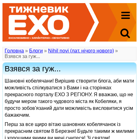
Головна
»
Блоги
»
Nihil novi (лат. нічого нового)
»
Взявся за гуж...
Взявся за гуж...
Шановні кобелячани! Вирішив створити блога, аби мати
можливість спілкуватися з Вами і на сторінках
прекрасного порталу ЕХО З РЕГІОНУ. Я вважаю, що не
будучи мером такого чудового міста як Кобеляки, я
просто зобов'язаний дати можливість висловитися усім
бажаючим.
Перш за все щиро вітаю шановних кобелячанок із
прекрасним святом 8 Березня! Будьте такими ж милими
і хорошими якими ви мені снитеся! Зі святом!