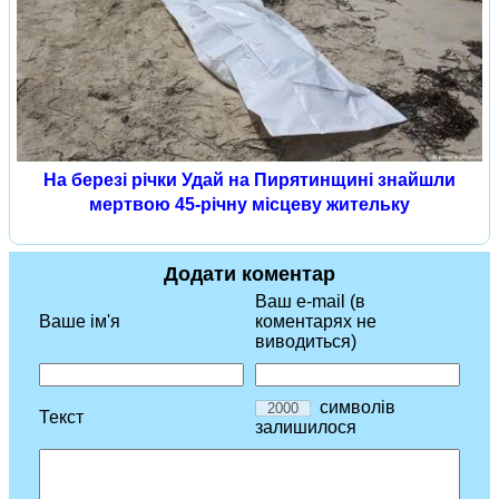
На березі річки Удай на Пирятинщині знайшли
мертвою 45-річну місцеву жительку
Додати коментар
Ваш e-mail (в
Ваше ім'я
коментарях не
виводиться)
символів
Текст
залишилося