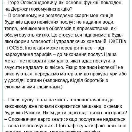
– Ігоре Олександровичу, які основні функції покладені
на Держжитлокомунінспекцію?
– В основному, ми розглядаємо скарги мешканців
будинків щодо неякісних послуг: не надання води,
тепла, невиконання обов‘язків підприємствами, які
обслуговують житло. Це стосується підприємств будь-
якої форми власності: і управляючих компаній, і ЖЕПів
, і ОСББ. Інспекція може перевіряти все – від
нарахування тарифів – до виконання послуг. Наша
мета – не покарати компанію, яка надає послуги, а
змусити надавати їх якісно. Якщо приписи інспекції не
виконуються, передаємо матеріали до прокуратури або
у дослідчі органи (наприклад, відділ боротьби з
економічними злочинами.)
– Після пуску тепла на якість теплопостачання до
виконкому вже почали скаржитися мешканці окремих
будинків Раківки. Як їм діяти, щоб відстояти свої права?
– Споживачам варто знати: якщо послуга не надається
– вона не оплачується. Щоб зафіксувати факт неякісної