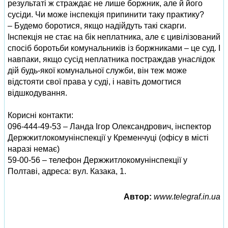
результаті ж страждає не лише боржник, але й його
сусіди. Чи може інспекція припинити таку практику?
– Будемо боротися, якщо надійдуть такі скарги.
Інспекція не стає на бік неплатника, але є цивілізований
спосіб боротьби комунальників із боржниками – це суд. І
навпаки, якщо сусід неплатника постраждав унаслідок
дій будь-якої комунальної служби, він теж може
відстояти свої права у суді, і навіть домогтися
відшкодування.
Корисні контакти:
096-444-49-53 – Ланда Ігор Олександрович, інспектор
Держжитлокомунінспекції у Кременчуці (офісу в місті
наразі немає)
59-00-56 – телефон Держжитлокомунінспекції у
Полтаві, адреса: вул. Казака, 1.
Автор:
www.telegraf.in.ua