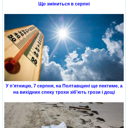
Що зміниться в серпні
У п’ятницю, 7 серпня, на Полтавщині ще пектиме, а
на вихідних спеку трохи зіб’ють грози і дощі