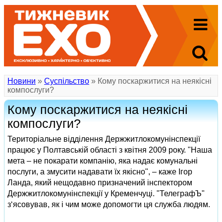
Новини
»
Суспільство
» Кому поскаржитися на неякісні
компослуги?
Кому поскаржитися на неякісні
компослуги?
Територіальне відділення Держжитлокомунінспекції
працює у Полтавській області з квітня 2009 року. "Наша
мета – не покарати компанію, яка надає комунальні
послуги, а змусити надавати їх якісно", – каже Ігор
Ланда, який нещодавно призначений інспектором
Держжитлокомунінспекції у Кременчуці. "ТелеграфЪ"
з‘ясовував, як і чим може допомогти ця служба людям.