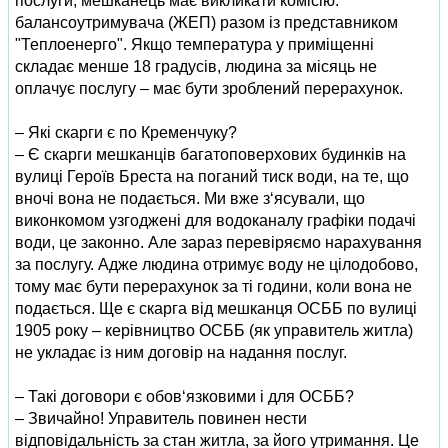
послуги, мешканець має викликати комісію:
балансоутримувача (ЖЕП) разом із представником
"Теплоенерго". Якщо температура у приміщенні
складає менше 18 градусів, людина за місяць не
оплачує послугу – має бути зроблений перерахунок.
– Які скарги є по Кременчуку?
– Є скарги мешканців багатоповерхових будинків на
вулиці Героїв Бреста на поганий тиск води, на те, що
вночі вона не подається. Ми вже з‘ясували, що
виконкомом узгоджені для водоканалу графіки подачі
води, це законно. Але зараз перевіряємо нарахування
за послугу. Адже людина отримує воду не цілодобово,
тому має бути перерахунок за ті години, коли вона не
подається. Ще є скарга від мешканця ОСББ по вулиці
1905 року – керівництво ОСББ (як управитель житла)
не укладає із ним договір на надання послуг.
– Такі договори є обов‘язковими і для ОСББ?
– Звичайно! Управитель повинен нести
відповідальність за стан житла, за його утримання. Це