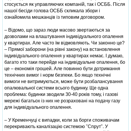
стосується як управляючих компаній, так і ОСББ. Після
нашої бесіди голова ОСББ скликала збори і
ознайомила мешканців із типовим договором.
– Відомо, що зараз люди масово звертаються за
дозволами на влаштування індивідуального опалення
у квартирах. Але часто їм відмовляють. Чи законно це?
– Прямої заборони (на рівні закону) на встановлення
індивідуального опалення у квартирах немає. І думаю,
багато хто таки перейде на індивідуальне опалення, бо
це – економія грошей. Але повинно бути дотримання
технічних вимог і норм безпеки. Бо якщо технічні
вимоги не витримуються, може бути розбалансування
опалювальної системи всього будинку. Ще одна
проблема: будинки зводили 30-40 років тому, і газові
мережі багатьох із них не розраховані на подачу газу
для індивідуального опалення.
– У Кременчуці є випадки, коли за борги споживачам
перекривають каналізацію системою "Спрут". У