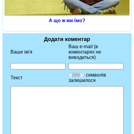
А що ж ми їмо?
Додати коментар
Ваш e-mail (в
Ваше ім'я
коментарях не
виводиться)
символів
Текст
залишилося