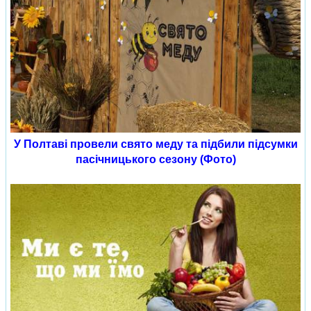
У Полтаві провели свято меду та підбили підсумки
пасічницького сезону (Фото)