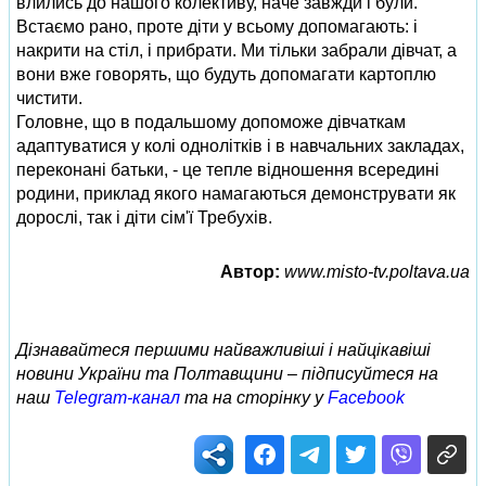
влились до нашого колективу, наче завжди і були.
Встаємо рано, проте діти у всьому допомагають: і
накрити на стіл, і прибрати. Ми тільки забрали дівчат, а
вони вже говорять, що будуть допомагати картоплю
чистити.
Головне, що в подальшому допоможе дівчаткам
адаптуватися у колі однолітків і в навчальних закладах,
переконані батьки, - це тепле відношення всередині
родини, приклад якого намагаються демонструвати як
дорослі, так і діти сім'ї Требухів.
Автор:
www.misto-tv.poltava.ua
Дізнавайтеся першими найважливіші і найцікавіші
новини України та Полтавщини – підписуйтеся на
наш
Telegram-канал
та на сторінку у
Facebook