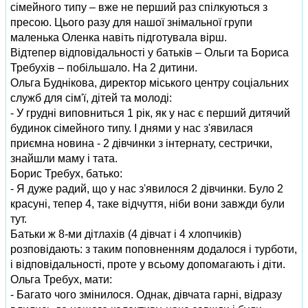
сімейного типу – вже не перший раз спілкуються з
пресою. Цього разу для нашої знімальної групи
маленька Оленка навіть підготувала вірш.
Відтепер відповідальності у батьків – Ольги та Бориса
Требухів – побільшало. На 2 дитини.
Ольга Буднікова, директор міського центру соціальних
служб для сім'ї, дітей та молоді:
- У грудні виповниться 1 рік, як у нас є перший дитячий
будинок сімейного типу. І днями у нас з'явилася
приємна новина - 2 дівчинки з інтернату, сестрички,
знайшли маму і тата.
Борис Требух, батько:
- Я дуже радий, що у нас з'явилося 2 дівчинки. Було 2
красуні, тепер 4, таке відчуття, ніби вони завжди були
тут.
Батьки ж 8-ми дітлахів (4 дівчат і 4 хлопчиків)
розповідають: з таким поповненням додалося і турботи,
і відповідальності, проте у всьому допомагають і діти.
Ольга Требух, мати:
- Багато чого змінилося. Однак, дівчата гарні, відразу