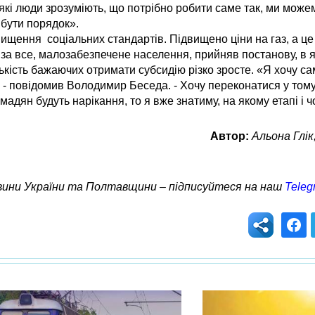
 які люди зрозуміють, що потрібно робити саме так, ми може
 бути порядок».
двищення соціальних стандартів. Підвищено ціни на газ, а ц
 за все, малозабезпечене населення, прийняв постанову, в я
ількість бажаючих отримати субсидію різко зросте. «Я хочу с
 - повідомив Володимир Беседа. - Хочу переконатися у тому,
адян будуть нарікання, то я вже знатиму, на якому етапі і 
Автор:
Альона Глік
овини України та Полтавщини – підписуйтеся на наш
Teleg