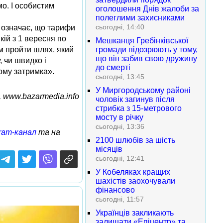
мо. І особистим
оголошення Днів жалоби за
полеглими захисниками
сьогодні, 14:40
е означає, що тарифи
кій з 1 вересня по
Мешканця Гребінківської
ам пройти шлях, який
громади підозрюють у тому,
що він забив свою дружину
 чи швидко і
до смерті
чому затримка».
сьогодні, 13:45
У Миргородському районі
, www.bazarmedia.info
чоловік загинув після
стрибка з 15-метрового
мосту в річку
сьогодні, 13:36
ram-канал
та на
2100 шлюбів за шість
місяців
сьогодні, 12:41
У Кобеляках кращих
шахістів заохочували
фінансово
сьогодні, 11:57
Українців закликають
залишати «Епіцентр» та