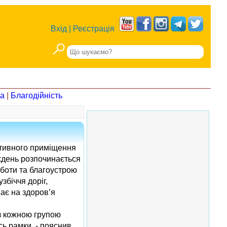
Вхід
|
Реєстрація
на
|
Благодійність
ративного приміщення
иждень розпочинається
оботи та благоустрою
збіччя доріг,
ає на здоров’я
 з кожною групою
сь рамки, - пояснив