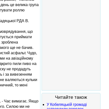
 день це велика група
ехтувати роллю
Гадяцької РДА В.
самоврядування, що
готується приймати
а зроблена
акого ще не бачив.
чистий асфальт. Чудо,
и ми на авіаційному
ідкрито пили пиво на
оску не продадуть
ть і за вивезенням
 не валяються кульки
ьничний, то мені
Читайте також
. - Час вимагає. Якщо
У Кобеляцькій громаді
ого. Силою ми не
затвердили порядок