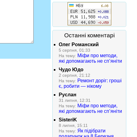
Останні коментарі
Олег Романский
5 серпня, 01:33
Міфи про методи,
На тему:
які допомагають не сп’яніти
Чудо Юдо
2 серпня, 21:12
Ремонт доріг: гроші
На тему:
є, робити — нікому
Руслан
31 липня, 12:31
Міфи про методи,
На тему:
які допомагають не сп’яніти
SisteriK
8 липня, 15:11
Як підібрати
На тему:
подарунок на 8 Березня