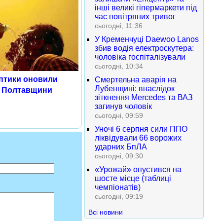
інші великі гіпермаркети під
час повітряних тривог
сьогодні, 11:36
У Кременчуці Daewoo Lanos
збив водія електроскутера:
чоловіка госпіталізували
сьогодні, 10:34
оптики оновили
Смертельна аварія на
Лубенщині: внаслідок
я Полтавщини
зіткнення Mercedes та ВАЗ
загинув чоловік
сьогодні, 09:59
Уночі 6 серпня сили ППО
ліквідували 66 ворожих
ударних БпЛА
сьогодні, 09:30
«Урожай» опустився на
шосте місце (таблиці
чемпіонатів)
сьогодні, 09:19
Всі новини