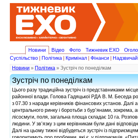
Новини
Відео
Фото
Тижневик ЕХО
Огол
Суспільство
|
Політика
|
Кримінал
|
Фінанси
|
Надзвичай
Новини
»
Політика
» Зустріч по понеділкам
Зустріч по понеділкам
Цього разу традиційна зустріч із представниками місц
районної влади. Голова Гадяцької РДА В. М. Беседа р
з 07.30 з наради керівників фінансових установ. Далі
центрального ринку і боротьби з бур’янами, зокрема, а
лісосмуги, поля, загальна площа складає 10 га. Розп
людини. У зв’язку з цим керівникам були дані відповід
Далі на цьому тижні відбудеться зустріч із підприємцям
говоритимуть про проблеми, які є у підприємців. «Пита