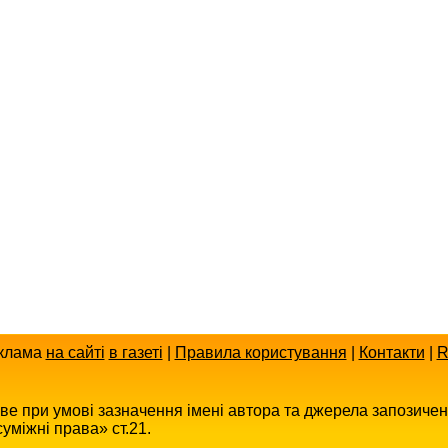
клама
на сайті
в газеті
|
Правила користування
|
Контакти
|
R
иве при умові зазначення імені автора та джерела запозиче
уміжні права» ст.21.