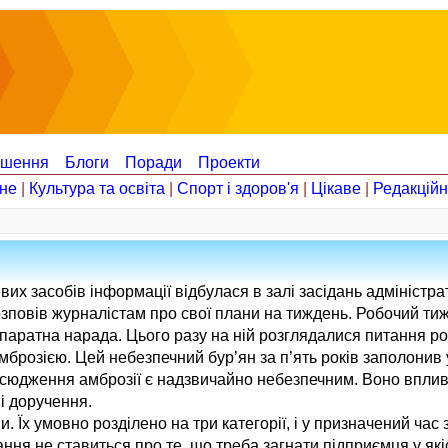
ошення
Блоги
Поради
Проекти
не
|
Культура та освіта
|
Спорт і здоров'я
|
Цікаве
|
Редакцій
евих засобів інформації відбулася в залі засідань адмініст
озповів журналістам про свої плани на тиждень. Робочий т
 апаратна нарада. Цього разу на ній розглядалися питання р
мброзією. Цей небезпечний бур’ян за п’ять років заполонив у
овсюдження амброзії є надзвичайно небезпечним. Воно вплив
ні доручення.
и. Їх умовно розділено на три категорії, і у призначений час
ння не ставиться про те, що треба загнати підприємця у які