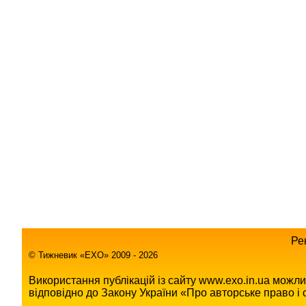
Ре
© Тижневик «EХO» 2009 - 2026
Використання публікацій із сайту www.exo.in.ua можл
відповідно до Закону України «Про авторське право і с