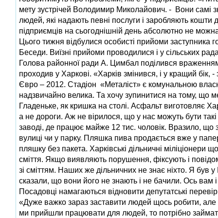
мету зустрічей Володимир Миколайович. - Вони самі зн
людей, які надають певні послуги і заробляють кошти д
підприємців на сьогоднішній день абсолютно не можна
Цього тижня відбулися особисті прийоми заступника г
Беседи. Виїзні прийоми проводилися і у сільських рада
Голова районної ради А. Цимбал поділився враженнями в
проходив у Харкові. «Харків змінився, і у кращий бік, 
Євро – 2012. Стадіон «Металіст» є комунальною влас
надзвичайно велика. Та хочу зупинитися на тому, що м
Гладеньке, як кришка на столі. Асфальт виготовляє Хар
а не дороги. Аж не вірилося, що у нас можуть бути такі
заводі, де працює майже 12 тис. чоловік. Вразило, що
вулиці чи у парку. Пляшка пива продається вже у папе
пляшку без пакета. Харківські дільничні міліціонери щ
сміття. Якщо виявляють порушення, фіксують і повідо
зі сміттям. Наших же дільничних не знає ніхто. Я був у
сказали, що вони його не знають і не бачили. Ось вам 
Посадовці намагаються відновити депутатські перевірк
«Дуже важко зараз заставити людей щось робити, але з
ми прийшли працювати для людей, то потрібно займати