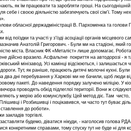
ають, як їм працювати та заробляти гроші. На сьогоднішній
ля себе і своєю діяльністю забезпечують свої сім’ї. Тому н
».
олови обласної держадміністрації В. Пархоменка та голови 
х.
ід поїздки та участі у з’їзді асоціації органів місцевого 
- зазначив Анатолій Григорович. - Були ми на стадіоні, який 
ністю міста. Власник ФК «Металіст» лише допомагає. Робот
ене дійсно вразило. Асфальтне покриття на автодорозі - я т
ківський мінізавод. Усі камінці відсіюються, і залишається 
 дороги. Тут, як раніше, працюють дитячі молочні кухні. Бул
 за два дні перебування у Харкові ми не бачили, щоб люди в
ровому пакеті. До наведення порядку залучено міліцію. У кі
овечора проводять обхід підлеглої території. Вони ж слідкую
мляють у мерію або комунслужбу. Цей метод діє. Там чисто,
 Плішивці і Розбишивці і поцікавився, чи часто тут буває діл
і ставлення до роботи».
и закладів торгівлі.
аставляти будемо, діватися нікуди, - наголосив голова РДА
ся конкретними справами, тому спуску тут не буде ні для к