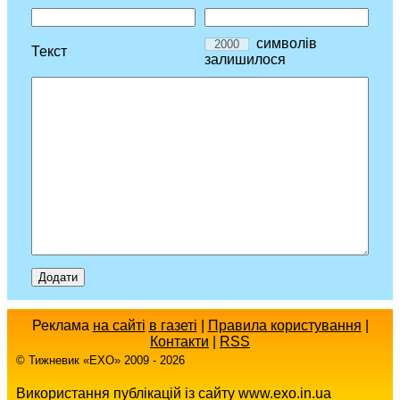
символів
Текст
залишилося
Реклама
на сайті
в газеті
|
Правила користування
|
Контакти
|
RSS
© Тижневик «EХO» 2009 - 2026
Використання публікацій із сайту www.exo.in.ua