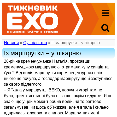
Новини
»
Суспільство
» Із маршрутки – у лікарню
Із маршрутки – у лікарню
28-річна кременчужанка Наталія, проїхавши
кременчуцькою маршруткою, отримала купу синців та
ґуль? Від водія маршрутки окрім нецензурних слів
нічого не почула, а господар маршруту ще й заступився
за свого підлеглого.
– Я їхала у маршрутці ІВЕКО, поручня угорі там не
було, триматись мені було ні за що, окрім сидушки. Я не
знаю, що у цей момент робив водій, чи то раптово
загальмував, чи щось об’їжджав, але я впала і сильно
вдарилась головою та спиною. Маршрутник мені