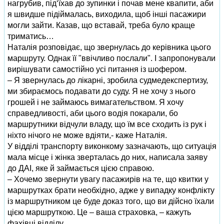
нагрубив, під‘їхав до зупинки і почав мене квапити, аби
я швидше підіймалась, виходила, щоб інші пасажири
могли зайти. Казав, що вставай, треба було краще
триматись…
Наталія розповідає, що звернулась до керівника цього
маршруту. Однак її "ввічливо послали". І запропонували
вирішувати самостійно усі питання із шофером.
– Я звернулась до лікарні, зробила судмедекспертизу,
ми збираємось подавати до суду. Я не хочу з нього
грошей і не займаюсь вимагательством. Я хочу
справедливості, аби цього водія покарали, бо
маршрутники відчули владу, що їм все сходить із рук і
ніхто нічого не може вдіяти,- каже Наталія.
У відділі транспорту виконкому зазначають, що ситуація
мала місце і жінка зверталась до них, написала заяву
до ДАІ, яке й займається цією справою.
– Хочемо звернути увагу пасажирів на те, що квитки у
маршрутках брати необхідно, адже у випадку конфлікту
із маршрутником це буде доказ того, що ви дійсно їхали
цією маршруткою. Це – ваша страховка, – кажуть
фахівці відділу.