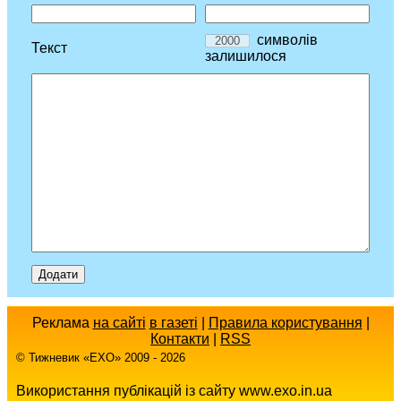
символів
Текст
залишилося
Реклама
на сайті
в газеті
|
Правила користування
|
Контакти
|
RSS
© Тижневик «EХO» 2009 - 2026
Використання публікацій із сайту www.exo.in.ua