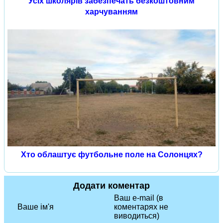
Усіх школярів забезпечать безкоштовним
харчуванням
Хто облаштує футбольне поле на Солонцях?
Додати коментар
Ваш e-mail (в
Ваше ім'я
коментарях не
виводиться)