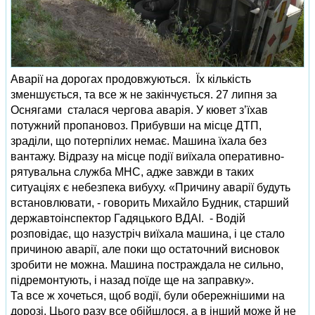
Аварії на дорогах продовжуються. Їх кількість
зменшується, та все ж не закінчується. 27 липня за
Оснягами сталася чергова аварія. У кювет з’їхав
потужний пропановоз. Прибувши на місце ДТП,
зраділи, що потерпілих немає. Машина їхала без
вантажу. Відразу на місце події виїхала оперативно-
рятувальна служба МНС, адже завжди в таких
ситуаціях є небезпека вибуху. «Причину аварії будуть
встановлювати, - говорить Михайло Будник, старший
державтоінспектор Гадяцького ВДАІ. - Водій
розповідає, що назустріч виїхала машина, і це стало
причиною аварії, але поки що остаточний висновок
зробити не можна. Машина постраждала не сильно,
підремонтують, і назад поїде ще на заправку».
Та все ж хочеться, щоб водії, були обережнішими на
дорозі. Цього разу все обійшлося, а в інший може й не