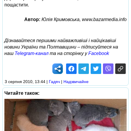
пощастити.
Автор:
Юлія Кримовська, www.bazarmedia.info
Дізнавайтеся першими найважливіші і найцікавіші
новини України та Полтавщини – підписуйтеся на
наш
Telegram-канал
та на сторінку у
Facebook
3 серпня 2010, 13:44
|
Гадяч
|
Надзвичайне
Читайте також: