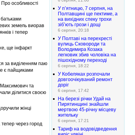
6 серпня, 21:08
. Про особливості
У п’ятницю, 7 серпня, на
Полтавщині ще пектиме, а
 батьками
на вихідних спеку трохи
зіб’ють грози і дощі
цевих земель виорав
6 серпня, 20:18
нків і тепер
У Полтаві на перехресті
вулиць Сковороди та
же, ще інфаркт
Володимира Козака
легковик збив чоловіка на
пішохідному переході
ися за виділенням паю
6 серпня, 18:22
 не є пайщиками
У Кобеляках розпочали
довгоочікуваний ремонт
доріг
а Максимович та
6 серпня, 17:42
очали ділитися своєю
На березі річки Удай на
Пирятинщині знайшли
Доручили жінці
мертвою 45-річну місцеву
жительку
6 серпня, 17:21
 тепер через город
Тариф на водовідведення
виріс удвічі