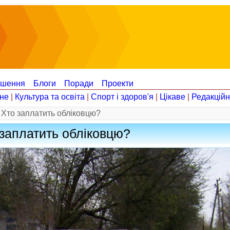
ошення
Блоги
Поради
Проекти
не
|
Культура та освіта
|
Спорт і здоров'я
|
Цікаве
|
Редакцій
 Хто заплатить обліковцю?
 заплатить обліковцю?