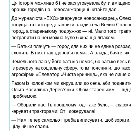
Ця історія можливо б і не заслуговувала бути вміщено
оранки городів на Новосанжарщині читайте далі.
До журналіста «ЕХО» звернувся новосанжарець Олексій
«знущаються» представники влади села Великі Солонці.
город, а старенькому подружжю — ні. Мало того, тракто
потрапити на неї можна було б хіба що літаком.
— Батьки плачуть — город для них чи не єдина розрад
схопить. В них і так здоров’я немає. А влада, бачте, я
Земельного паю у його батьків немає, бо батько весь 
із резерву на соціальну сферу, то їм пояснили, що так
агрофірми «Елеватор «Чиста криниця», яка не лише об
Разом із чоловіком ми вирушили до села, аби подивит
Ольга Василівна Дерев’янки. Обом стареньким — під д
проблемою.
— Оборали нас! І в прошлому годі таке було, — скаржи
керувати тракторами! От і докерувала!
— Нам тепер самольот треба виписувати, щоб зорати, 
цілу ніч не спали.