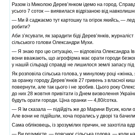
Разом із Миколою Дере­в’янком ідемо на город. Справд
усього 7 соток — виявилася відрізаною від навколишнь
— Ми й саджаємо тут картошку та огірок якийсь, — лед
робити?
Аби з’ясувати, як зарадити біді Дерев’янків, журналіст
сільського голови Олександри Мухи.
— Я знаю про цю ситуацію, — відповіла Олександра Іван
вони вважають, що агрофірма має орати городи безкош
у нашій сільраді справді не лишилося землі запасу під 
Як розповіла сільська голова, у минулому році «жінка
за оранку городу Дерев’янків 27 гривень з власної кише
повернути, але так цього і не зробив. Цього року Оле
до них 28 жовтня привітати із Днем визволення Украї
будуть орати городи. Ціна оранки — 4,80/сотка.
— Я їм сказала — підійдіть же до Марини Вусик, коли
Але вони не підійшли, хоча порались у дворі та бачили
Сама обліковець, із зрозумілих причин, не захотіла в
— Ви розумієте, — пояснює сільська голова, — коли 