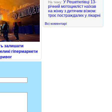
У Решетилівці 13-
На тему:
річний мотоцикліст наїхав
на жінку з дитячим візком:
троє постраждалих у лікарні
Всі коментарі
ть залишати
великі гіпермаркети
тривог