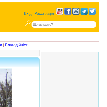
Вхід
|
Реєстрація
на
|
Благодійність