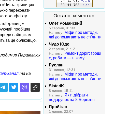
ор «Чиста криниця»
ажко переконати.
Останні коментарі
кого конфлікту.
Олег Романский
тої криниці»
5 серпня, 01:33
еруючий пообіцяв
Міфи про методи,
На тему:
ь городи пайщикам
які допомагають не сп’яніти
ть за це обліковцю.
Чудо Юдо
2 серпня, 21:12
Ремонт доріг: гроші
На тему:
олодимир Паршевлюк
є, робити — нікому
Руслан
31 липня, 12:31
ram-канал
та на
Міфи про методи,
На тему:
які допомагають не сп’яніти
SisteriK
8 липня, 15:11
Як підібрати
На тему:
подарунок на 8 Березня
Пробігав
1 липня, 22:07