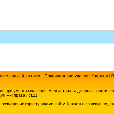
клама
на сайті
в газеті
|
Правила користування
|
Контакти
|
R
иве при умові зазначення імені автора та джерела запозиче
уміжні права» ст.21.
в, розміщених користувачами сайту. А також не завжди поділ