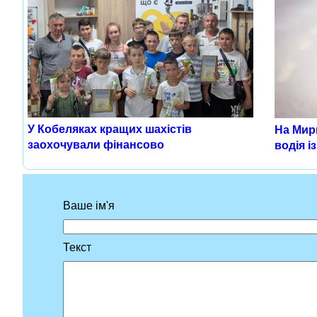
У Кобеляках кращих шахістів
На Мир
заохочували фінансово
водія і
Ваше ім'я
Текст