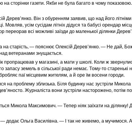
ю на сторінки газети. Якби не була багато в чому показовою
 Дерев’янко. Він з обуренням заявив, що над його літніми
 Мовляв, усім сусідам літніх дідуся та бабусі орендар міс
р переорав всі можливі заїзди до маленької ділянки Дерев’я
а на старість, — пояснює Олексій Дерев’янко. — Не дай, Бо
к над ветеранами знущається.
вік пропрацював у магазині, а мати у школі. Коли ж звернул
ого запасу земель в сільської ради немає. Тому-то старенькі
робляє паї місцевим жителям, а й оре їм восени городи.
ися на проблему зблизька. Біля будинку нас зустріли Микол
ев’яносто. Журналіста вони зустріли насторожено, потім п
ться Микола Максимович. — Тепер ніяк заїхати на ділянку! 
— додає Ольга Василівна. — І так не живемо, а мучимося. А