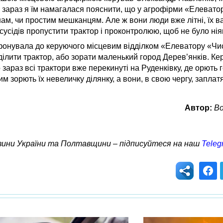
А зараз я їм намагалася пояснити, що у агрофірми «Елеват
ам, чи простим мешканцям. Але ж вони люди вже літні, їх в
сусідів пропустити трактор і проконтролюю, щоб не було нія
онувала до керуючого місцевим відділком «Елеватору «Чис
ділити трактор, або зорати маленький город Дерев’янків. К
о зараз всі трактори вже перекинуті на Руденківку, де орют
 зорють їх невеличку ділянку, а вони, в свою чергу, заплатя
Автор:
В
овини України та Полтавщини – підписуйтеся на наш
Teleg