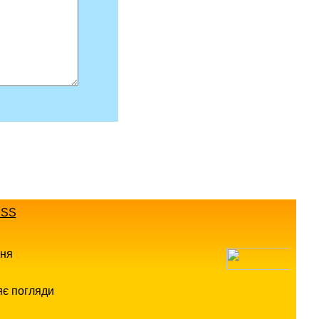
SS
ння
яє погляди