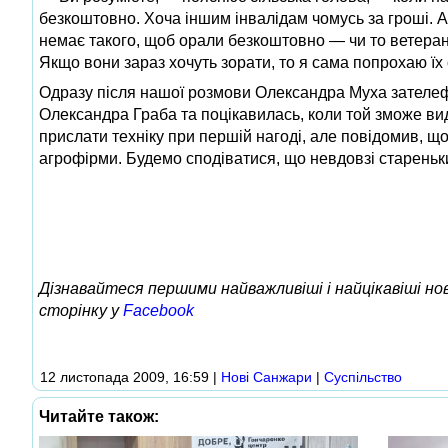
безкоштовно. Хоча іншим інвалідам чомусь за гроші. 
немає такого, щоб орали безкоштовно — чи то ветеран
Якщо вони зараз хочуть зорати, то я сама попрохаю їх 
Одразу після нашої розмови Олександра Муха зателеф
Олександра Граба та поцікавилась, коли той зможе ви
прислати техніку при першій нагоді, але повідомив, щ
агрофірми. Будемо сподіватися, що невдовзі стареньким
Дізнавайтеся першими найважливіші і найцікавіші н
сторінку у
Facebook
12 листопада 2009, 16:59
|
Нові Cанжари
|
Суспільство
Читайте також: