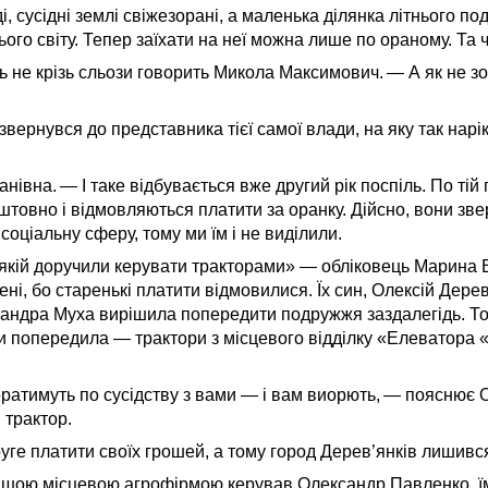
і, сусідні землі свіжезорані, а маленька ділянка літнього
ого світу. Тепер заїхати на неї можна лише по ораному. Та 
ь не крізь сльози говорить Микола Максимович. — А як не 
 звернувся до представника тієї самої влади, на яку так нарі
івна. — І таке відбувається вже другий рік поспіль. По тій 
товно і відмовляються платити за оранку. Дійсно, вони зве
соціальну сферу, тому ми їм і не виділили.
, якій доручили керувати тракторами» — обліковець Марина
ні, бо старенькі платити відмовилися. Їх син, Олексій Дерев
ксандра Муха вирішила попередити подружжя заздалегідь. То
ни попередила — трактори з місцевого відділку «Елеватора 
 оратимуть по сусідству з вами — і вам виорють, — пояснює
 трактор.
друге платити своїх грошей, а тому город Дерев’янків лишив
нашою місцевою агрофірмою керував Олександр Павленко, ї