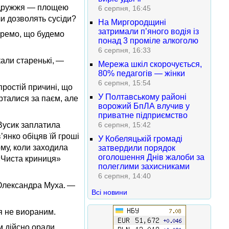
 подружжя — площею
6 серпня, 16:45
чи дозволять сусіди?
На Миргородщині
затримали п’яного водія із
зоремо, що будемо
понад 3 проміле алкоголю
6 серпня, 16:33
кали старенькі, —
Мережа шкіл скорочується,
80% педагогів — жінки
6 серпня, 15:54
простій причині, що
У Полтавському районі
рталися за паєм, але
ворожий БпЛА влучив у
приватне підприємство
 Вусик заплатила
6 серпня, 15:42
’янко обіцяв їй гроші
У Кобеляцькій громаді
му, коли заходила
затвердили порядок
оголошення Днів жалоби за
«Чиста криниця»
полеглими захисниками
6 серпня, 14:40
 Олександра Муха. —
Всі новини
ся не виораним.
м дійсно орали