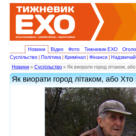
Новини
Відео
Фото
Тижневик ЕХО
Огол
Суспільство
|
Політика
|
Кримінал
|
Фінанси
|
Надзвичай
Новини
»
Суспільство
» Як виорати город літаком, або
Як виорати город літаком, або Хто