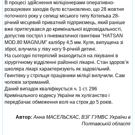
В процесі здійснення міліціонерами оперативно-
розшукових заходів було встановлено, що 28 жовтня
поточного року у селищі міського типу Котельва 28-
річний місцевий приватний підприємець, який раніше
вже притягувався до кримінальної відповідальності,
допустив постріл з пневматичної гвинтівки "HATSAN
MOD.80 MAGNUM" калібру 4,5 мм. Куля, випущена зі
зброї, влучила у ліву ногу 9-річній дитині.
На сьогодні потерпілий знаходиться на лікуванні в
хірургічному відділенні районної лікарні. Стан здоров’я
школяра лікарі характеризують як задовільний.
Гвинтівку у стрільця працівники міліції вилучили. Сам
чоловік затриманий.
Даний випадок кваліфікується ч. 1 ст. 296
Кримінального кодексу України як хуліганство і
передбачає обмеження волі на строк до 5 років.
Автор:
Анна МАСЕЛЬСКАС, ВЗГ ГУМВС України в
Полтавській області