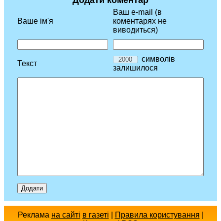
Додати коментар
Ваш e-mail (в
Ваше ім'я
коментарях не
виводиться)
символів
Текст
залишилося
Реклама
на сайті
в газеті
|
Правила користування
|