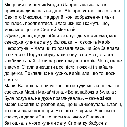
Місцевий священик Богдан Лаврись кілька разів
приходив дивитись на диво. Він припускає, що то ікона
Святого Миколая. На другій іконі зображення тільки
почалось проявлятися. Власники ікон кажуть, що,
можливо, це теж Святий Миколай.
«Дуже давно, ще до війни, ось тут, де ми живемо, моя
свекруха купила хату у батюшки, – говорить Марія
Нефортуна. – Хата чи то розвалилась, чи бомба впала,
я не знаю. Поруч побудували нову, а на місці старої
зробили сарай. Чотири роки тому він згорів. Чого, ми не
знаємо. Стали викидати все після пожежі і знайшли
дощечки. Поклали їх на кухню, вирішили, що то щось
святе».
Марія Василівна припускає, що їх туди могла покласти її
свекруха Марія Михайлівна. «Вона набожна була, а я
була розумна, не дуже празднувала», – каже жінка.
Марія Василівна розповідає, що їх «виховував» Сталін,
то вони були як іновіри. Ні в що не вірили. А потім їй
свекруха дала «Святе письмо», якому її навчив
батюшка, в якого купили хату. Спочатку бабуся в