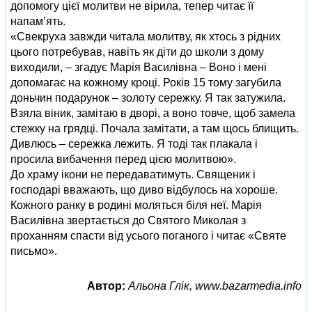
допомогу цієї молитви не вірила, тепер читає її
напам’ять.
«Свекруха завжди читала молитву, як хтось з рідних
цього потребував, навіть як діти до школи з дому
виходили, – згадує Марія Василівна – Воно і мені
допомагає на кожному кроці. Років 15 тому загубила
доньчин подарунок – золоту сережку. Я так затужила.
Взяла віник, замітаю в дворі, а воно товче, щоб замела
стежку на грядці. Почала замітати, а там щось блищить.
Дивлюсь – сережка лежить. Я тоді так плакала і
просила вибачення перед цією молитвою».
До храму ікони не передаватимуть. Священик і
господарі вважають, що диво відбулось на хороше.
Кожного ранку в родині моляться біля неї. Марія
Василівна звертається до Святого Миколая з
проханням спасти від усього поганого і читає «Святе
письмо».
Автор:
Альона Глік, www.bazarmedia.info