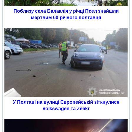
Поблизу села Балаклія у річці Псел знайшли
мертвим 60-річного полтавця
У Полтаві на вулиці Європейській зіткнулися
Volkswagen та Zeekr