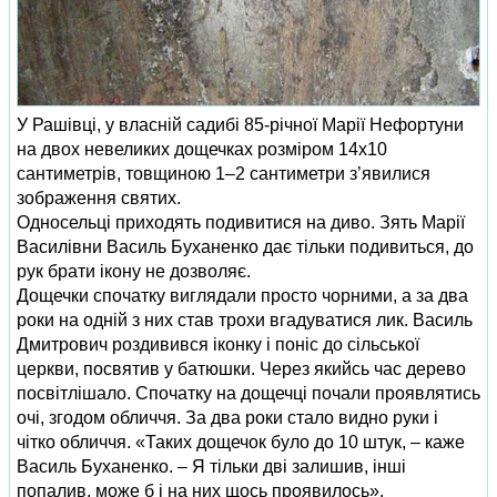
У Рашівці, у власній садибі 85-річної Марії Нефортуни
на двох невеликих дощечках розміром 14х10
сантиметрів, товщиною 1–2 сантиметри з’явилися
зображення святих.
Односельці приходять подивитися на диво. Зять Марії
Василівни Василь Буханенко дає тільки подивиться, до
рук брати ікону не дозволяє.
Дощечки спочатку виглядали просто чорними, а за два
роки на одній з них став трохи вгадуватися лик. Василь
Дмитрович роздивився іконку і поніс до сільської
церкви, посвятив у батюшки. Через якийсь час дерево
посвітлішало. Спочатку на дощечці почали проявлятись
очі, згодом обличчя. За два роки стало видно руки і
чітко обличчя. «Таких дощечок було до 10 штук, – каже
Василь Буханенко. – Я тільки дві залишив, інші
попалив, може б і на них щось проявилось».