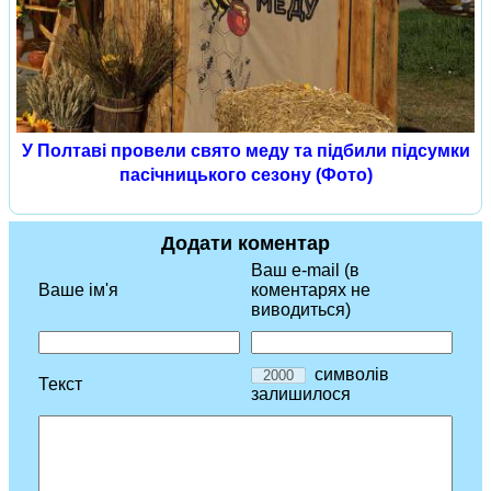
У Полтаві провели свято меду та підбили підсумки
пасічницького сезону (Фото)
Додати коментар
Ваш e-mail (в
Ваше ім'я
коментарях не
виводиться)
символів
Текст
залишилося