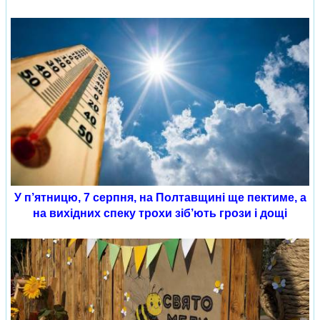
У п’ятницю, 7 серпня, на Полтавщині ще пектиме, а
на вихідних спеку трохи зіб’ють грози і дощі