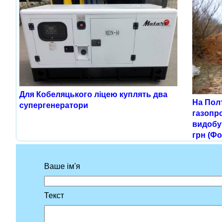
Для Кобеляцького ліцею куплять два
На Пол
супергенератори
газопр
видобут
грн (Фо
Ваше ім'я
Текст