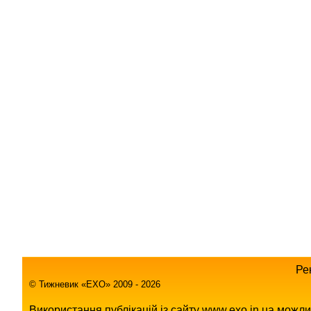
Ре
© Тижневик «EХO» 2009 - 2026
Використання публікацій із сайту www.exo.in.ua можл