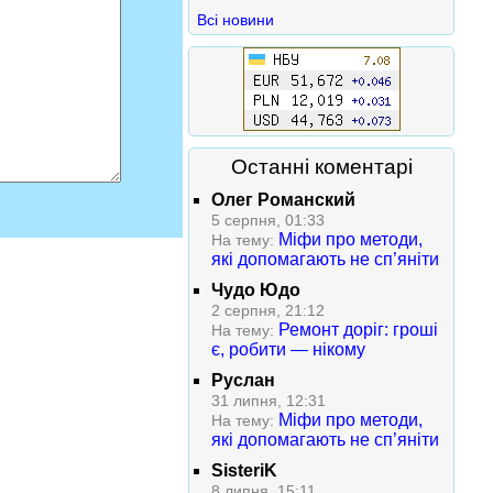
Всі новини
Останні коментарі
Олег Романский
5 серпня, 01:33
Міфи про методи,
На тему:
які допомагають не сп’яніти
Чудо Юдо
2 серпня, 21:12
Ремонт доріг: гроші
На тему:
є, робити — нікому
Руслан
31 липня, 12:31
Міфи про методи,
На тему:
які допомагають не сп’яніти
SisteriK
8 липня, 15:11