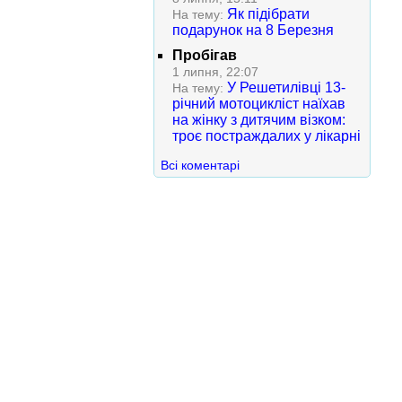
Як підібрати
На тему:
подарунок на 8 Березня
Пробігав
1 липня, 22:07
У Решетилівці 13-
На тему:
річний мотоцикліст наїхав
на жінку з дитячим візком:
троє постраждалих у лікарні
Всі коментарі