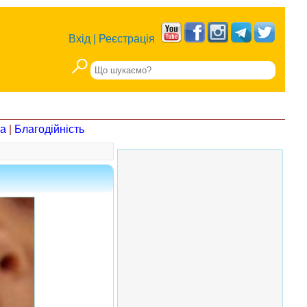
Вхід
|
Реєстрація
на
|
Благодійність