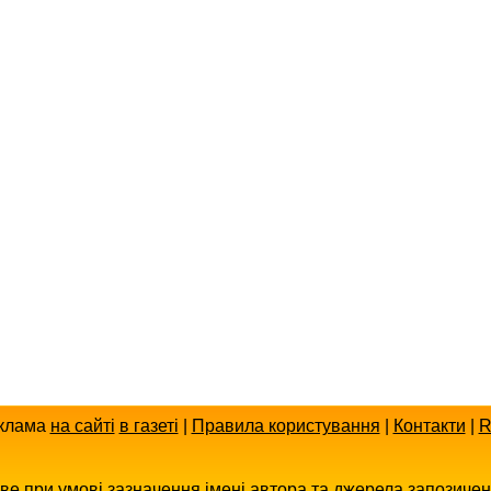
клама
на сайті
в газеті
|
Правила користування
|
Контакти
|
R
иве при умові зазначення імені автора та джерела запозиче