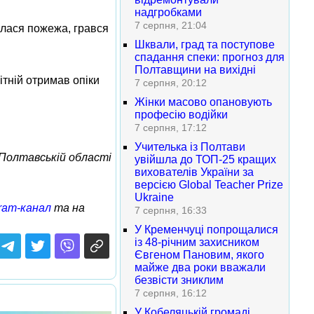
надгробками
7 серпня, 21:04
талася пожежа, грався
Шквали, град та поступове
спадання спеки: прогноз для
Полтавщини на вихідні
ітній отримав опіки
7 серпня, 20:12
Жінки масово опановують
професію водійки
7 серпня, 17:12
Учителька із Полтави
Полтавській області
увійшла до ТОП-25 кращих
вихователів України за
версією Global Teacher Prize
Ukraine
ram-канал
та на
7 серпня, 16:33
У Кременчуці попрощалися
із 48-річним захисником
Євгеном Пановим, якого
майже два роки вважали
безвісти зниклим
7 серпня, 16:12
У Кобеляцькій громаді