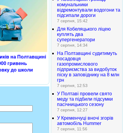
комунальники
відремонтували водогони та
підсипали дороги
7 серпня, 15:42
Для Кобеляцького ліцею
куплять два
супергенератори
7 серпня, 14:34
На Полтавщині судитимуть
иків на Полтавщині
посадовця
000 гривень
газопромислового
підприємства за видобуток
овку до школи
піску в заповіднику на 8 млн
грн
7 серпня, 12:53
У Полтаві провели свято
меду та підбили підсумки
пасічницького сезону
7 серпня, 12:27
У Кременчуці вночі згорів
автомобіль Hummer
7 серпня, 11:56