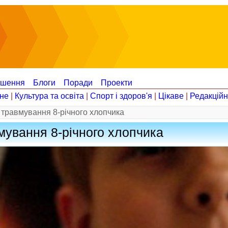
ошення
Блоги
Поради
Проекти
не
|
Культура та освіта
|
Спорт і здоров'я
|
Цікаве
|
Редакцій
о травмування 8-річного хлопчика
вмування 8-річного хлопчика