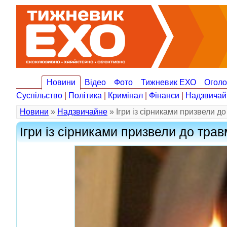
Новини
Відео
Фото
Тижневик ЕХО
Огол
Суспільство
|
Політика
|
Кримінал
|
Фінанси
|
Надзвичай
Новини
»
Надзвичайне
» Ігри із сірниками призвели д
Ігри із сірниками призвели до тра