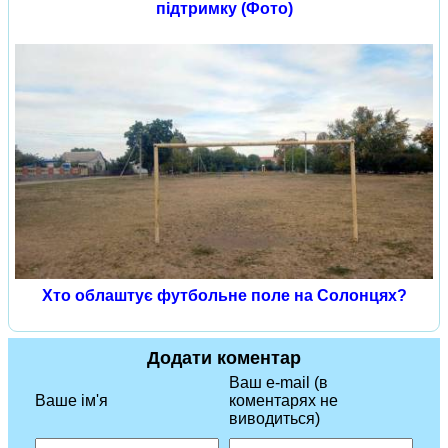
підтримку (Фото)
Хто облаштує футбольне поле на Солонцях?
Додати коментар
Ваш e-mail (в
Ваше ім'я
коментарях не
виводиться)