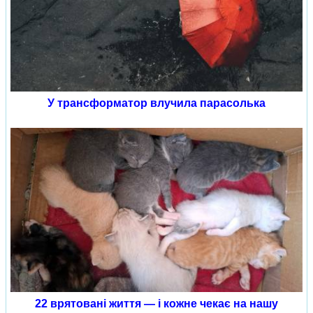
У трансформатор влучила парасолька
22 врятовані життя — і кожне чекає на нашу