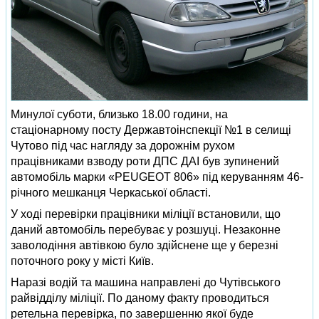
Минулої суботи, близько 18.00 години, на
стаціонарному посту Державтоінспекції №1 в селищі
Чутово під час нагляду за дорожнім рухом
працівниками взводу роти ДПС ДАІ був зупинений
автомобіль марки «PEUGEOT 806» під керуванням 46-
річного мешканця Черкаської області.
У ході перевірки працівники міліції встановили, що
даний автомобіль перебуває у розшуці. Незаконне
заволодіння автівкою було здійснене ще у березні
поточного року у місті Київ.
Наразі водій та машина направлені до Чутівського
райвідділу міліції. По даному факту проводиться
ретельна перевірка, по завершенню якої буде