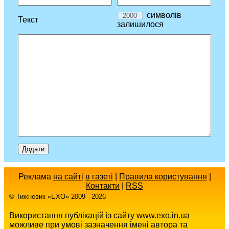
символів
Текст
залишилося
Реклама
на сайті
в газеті
|
Правила користування
|
Контакти
|
RSS
© Тижневик «EХO» 2009 - 2026
Використання публікацій із сайту www.exo.in.ua
можливе при умові зазначення імені автора та