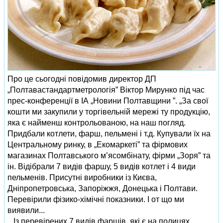
Про це сьогодні повідомив директор ДП
„Полтавастандартметрологія” Віктор Мирунко під час
прес-конференції в ІА „Новини Полтавщини ”. „За свої
кошти ми закупили у торгівельній мережі ту продукцію,
яка є найменш контрольованою, на наш погляд.
Придбали котлети, фарш, пельмені і т.д. Купували їх на
Центральному ринку, в „Екомаркеті” та фірмових
магазинах Полтавського м’ясомбінату, фірми „Зоря” та
ін. Відібрали 7 видів фаршу, 5 видів котлет і 4 види
пельменів. Присутні виробники із Києва,
Дніпропетровська, Запоріжжя, Донецька і Полтави.
Перевірили фізико-хімічні показники. І от що ми
виявили...
...Із перевірених 7 видів фаршів, які є на полицях