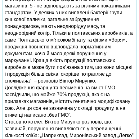
магазинів, 5 - не відповідають за різними показниками
стандартам. У деяких з них виявлені бактерії групи
кишкової палички, загальне забруднення
понаднормове, мають неоднорідну масу, та
неоднорідний колір. Тільки в полтавських виробників, а
саме Полтавського м’ясокомбінату та фірми «Зоря»,
продукція повністю відповідала нормативним
документам, хоча й мала деякі порушення у
маркуванні. Краща якість продукції полтавських
виробників може бути пов’язана з тим, що вони місцеві
і продукція більш свіжа, скоріше потрапляє до
споживача”, – розповів Віктор Мирунко.
Дослідження фаршу та пельменів на вміст ГМО
засвідчили, що майже 70% продукції, яка є на
прилавках магазинів, містить генетично модифіковану
сою. Але ця соя не зазначена у складі продукту, а на
етикетці написано „без ГМО”.
Стосовно котлет, Віктор Мирунко розповів, що,
зазвичай, порушення виявляються у перевищенні
кількості хліба: „Наприклад, Миронівський завод „Легко”