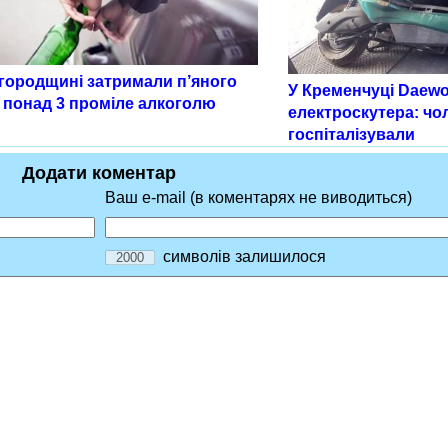
городщині затримали п’яного
У Кременчуці Daewo
з понад 3 проміле алкоголю
електроскутера: чо
госпіталізували
Додати коментар
Ваш e-mail (в коментарях не виводиться)
символів залишилося