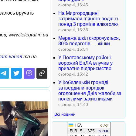
сьогодні, 16:45
валось вручать
На Миргородщині
затримали п’яного водія із
понад 3 проміле алкоголю
сьогодні, 16:33
в, www.telegraf.in.ua
Мережа шкіл скорочується,
80% педагогів — жінки
сьогодні, 15:54
ram-канал
та на
У Полтавському районі
ворожий БпЛА влучив у
приватне підприємство
сьогодні, 15:42
У Кобеляцькій громаді
затвердили порядок
оголошення Днів жалоби за
полеглими захисниками
сьогодні, 14:40
Всі новини