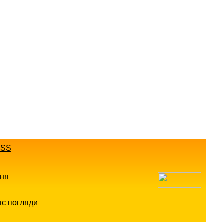
SS
ння
яє погляди