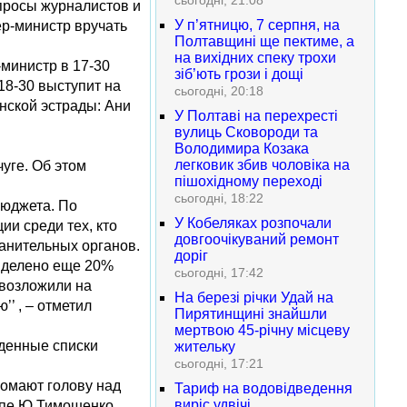
сьогодні, 21:08
просы журналистов и
У п’ятницю, 7 серпня, на
ер-министр вручать
Полтавщині ще пектиме, а
на вихідних спеку трохи
министр в 17-30
зіб’ють грози і дощі
18-30 выступит на
сьогодні, 20:18
нской эстрады: Ани
У Полтаві на перехресті
вулиць Сковороди та
Володимира Козака
легковик збив чоловіка на
уге. Об этом
пішохідному переході
сьогодні, 18:22
бюджета. По
У Кобеляках розпочали
и среди тех, кто
довгоочікуваний ремонт
анительных органов.
доріг
выделено еще 20%
сьогодні, 17:42
 возложили на
На березі річки Удай на
’ , – отметил
Пирятинщині знайшли
мертвою 45-річну місцеву
жденные списки
жительку
сьогодні, 17:21
 ломают голову над
Тариф на водовідведення
виріс удвічі
купе Ю.Тимошенко