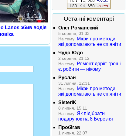
Останні коментарі
o Lanos збив водія
Олег Романский
5 серпня, 01:33
ловіка
Міфи про методи,
На тему:
які допомагають не сп’яніти
Чудо Юдо
2 серпня, 21:12
Ремонт доріг: гроші
На тему:
є, робити — нікому
Руслан
31 липня, 12:31
Міфи про методи,
На тему:
які допомагають не сп’яніти
SisteriK
8 липня, 15:11
Як підібрати
На тему:
подарунок на 8 Березня
Пробігав
1 липня, 22:07