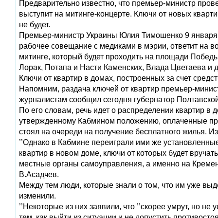
Предварительно известно, что премьер-министр прове
выступит на митинге-концерте. Ключи от новых кварти
не будет.
Премьер-министр Украины Юлия Тимошенко 9 января п
рабочее совещание с медиками в мэрии, ответит на в
митинге, который будет проходить на площади Победы
Лорак, Потапа и Насти Каменских, Влада Цветаева и 
Ключи от квартир в домах, построенных за счет средст
Напомним, раздача ключей от квартир премьер-мини
журналистам сообщил сегодня губернатор Полтавской
По его словам, речь идет о распределении квартир в 
утвержденному Кабмином положению, оплаченные пра
стоял на очереди на получение бесплатного жилья. 
’’Однако в Кабмине переиграли ими же установленны
квартир в новом доме, ключи от которых будет вруча
местные органы самоуправления, а именно на Кременчу
В.Асадчев.
Между тем люди, которые знали о том, что им уже выд
изменили.
’’Некоторые из них заявили, что ’’скорее умрут, но н
тем, как выйти из ситуации и не допустить противос