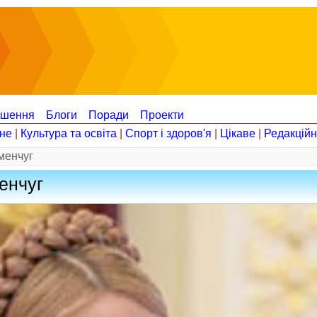
ошення
Блоги
Поради
Проекти
не
|
Культура та освіта
|
Спорт і здоров'я
|
Цікаве
|
Редакцій
менчуг
енчуг