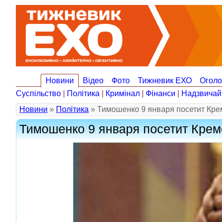
Новини
Відео
Фото
Тижневик ЕХО
Огол
Суспільство
|
Політика
|
Кримінал
|
Фінанси
|
Надзвичай
Новини
»
Політика
» Тимошенко 9 января посетит Кре
Тимошенко 9 января посетит Крем