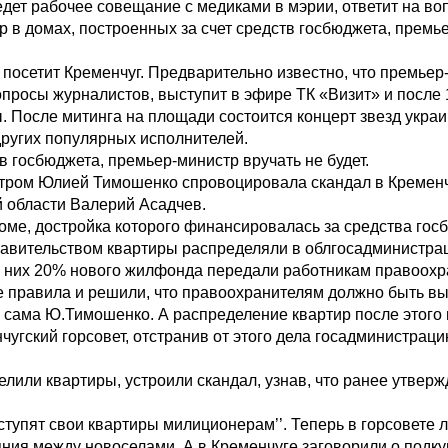
дет рабочее совещание с медиками в мэрии, ответит на во
р в домах, построенных за счет средств госбюджета, премь
осетит Кременчуг. Предварительно известно, что премьер-
опросы журналистов, выступит в эфире ТК «Визит» и после 
. После митинга на площади состоится концерт звезд украи
других популярных исполнителей.
в госбюджета, премьер-министр вручать не будет.
стром Юлией Тимошенко спровоцировала скандал в Кременч
 области Валерий Асадчев.
доме, достройка которого финансировалась за средства гос
вительством квартиры распределяли в облгосадминистраци
Из них 20% нового жилфонда передали работникам правоохр
е правила и решили, что правоохранителям должно быть 
ть сама Ю.Тимошенко. А распределение квартир после этого
гский горсовет, отстранив от этого дела госадминистрацию’
елили квартиры, устроили скандал, узнав, что ранее утвер
е уступят свои квартиры милиционерам’’. Теперь в горсовете
тояния между новоселами. А в Кременчуге заговорили о под