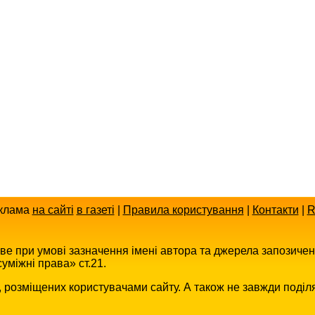
клама
на сайті
в газеті
|
Правила користування
|
Контакти
|
R
иве при умові зазначення імені автора та джерела запозиче
уміжні права» ст.21.
в, розміщених користувачами сайту. А також не завжди поділ