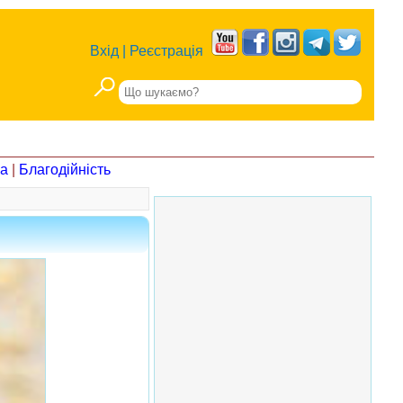
Вхід
|
Реєстрація
на
|
Благодійність