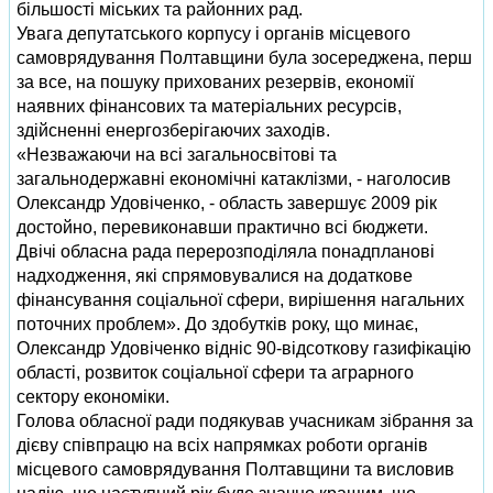
більшості міських та районних рад.
Увага депутатського корпусу і органів місцевого
самоврядування Полтавщини була зосереджена, перш
за все, на пошуку прихованих резервів, економії
наявних фінансових та матеріальних ресурсів,
здійсненні енергозберігаючих заходів.
«Незважаючи на всі загальносвітові та
загальнодержавні економічні катаклізми, - наголосив
Олександр Удовіченко, - область завершує 2009 рік
достойно, перевиконавши практично всі бюджети.
Двічі обласна рада перерозподіляла понадпланові
надходження, які спрямовувалися на додаткове
фінансування соціальної сфери, вирішення нагальних
поточних проблем». До здобутків року, що минає,
Олександр Удовіченко відніс 90-відсоткову газифікацію
області, розвиток соціальної сфери та аграрного
сектору економіки.
Голова обласної ради подякував учасникам зібрання за
дієву співпрацю на всіх напрямках роботи органів
місцевого самоврядування Полтавщини та висловив