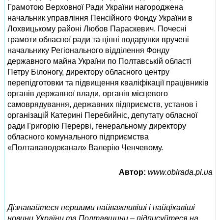
Грамотою Верховної Ради України нагороджена
начальник управління Пенсійного Фонду України в
Лохвицькому районі Любов Параскевич. Почесні
грамоти обласної ради та цінні подарунки вручені
начальнику Регіонального відділення Фонду
державного майна України по Полтавській області
Петру Білоногу, директору обласного центру
перепідготовки та підвищення кваліфікації працівників
органів державної влади, органів місцевого
самоврядування, державних підприємств, установ і
організацій Катерині Перебийніс, депутату обласної
ради Григорію Перерві, генеральному директору
обласного комунального підприємства
«Полтававодоканал» Валерію Ченчевому.
Автор:
www.oblrada.pl.ua
Дізнавайтеся першими найважливіші і найцікавіші
новини України та Полтавщини – підписуйтеся на