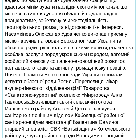
надію, що наступний рік буде значно кращим, що
вдасться мінімізувати наслідки економічної кризи, що
місцеве самоврядування області й надалі плідно
працюватиме, забезпечуючи життєдіяльність
територіальних громад та відстоюючи їхні інтереси.
Насамкінець Олександр Удовіченко виконав приємну
місію - вручив нагороди Верховної Ради України та
обласної ради групі полтавців, якими вони відзначені за
особливі заслуги перед українським народом, вагомий
особистий внесок у соціально-економічний розвиток
полтавського краю та активну громадянську позицію.
Почесні Грамоти Верховної Ради України отримали
депутат обласної ради Василь Перепелиця, лікар
акушер-гінеколог відділення філії Товариства
«Санаторно-курортний комплекс «Миргород» Алла
Гавловська,Базилівщинський сільський голова
Машівського району Анатолій Дегтяр, завідувач
санітарно-гігієнічним відділом Кобеляцької районної
санітарно-епідемічної станції Валентина Семиног,
старший спеціаліст СВК «Батьківщина» Котелевського
району, депутат районної ради Володимир Троцький.