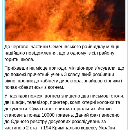
До чергової частини Семенівського райвідділу міліції
надійшло повідомлення, що в одному із сіл району
горить школа.
Приїхавши на місце пригоди, міліціонери з’ясували, що
до пожежі причетний учень 3 класу, який розбивши
вікно, проник до кабінету директора, знайшов сірники і
почав «бавитись» з вогнем.
У наслідок пожежі вогнем знищено два письмові столи,
дві шафи, телевізор, принтер, комп’ютерні колонки та
документи. Сума нанесених матеріальних збитків
становить понад 10000 гривень. Даний факт внесено
до Єдиного реєстру досудових розслідувань за
частиною 2 статті 194 Кримінально кодексу України