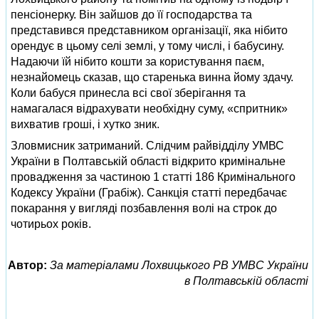
пенсіонерку. Він зайшов до її господарства та
представився представником організації, яка нібито
орендує в цьому селі землі, у тому числі, і бабусину.
Надаючи їй нібито кошти за користування паєм,
незнайомець сказав, що старенька винна йому здачу.
Коли бабуся принесла всі свої зберігання та
намагалася відрахувати необхідну суму, «спритник»
вихватив гроші, і хутко зник.
Зловмисник затриманий. Слідчим райвідділу УМВС
України в Полтавській області відкрито кримінальне
провадження за частиною 1 статті 186 Кримінального
Кодексу України (Грабіж). Санкція статті передбачає
покарання у вигляді позбавлення волі на строк до
чотирьох років.
Автор:
За матеріалами Лохвицького РВ УМВС України
в Полтавській області