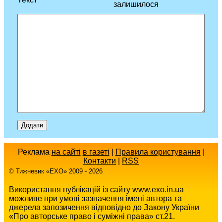
залишилося
Реклама
на сайті
в газеті
|
Правила користування
|
Контакти
|
RSS
© Тижневик «EХO» 2009 - 2026
Використання публікацій із сайту www.exo.in.ua
можливе при умові зазначення імені автора та
джерела запозичення відповідно до Закону України
«Про авторське право і суміжні права» ст.21.