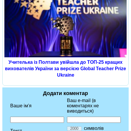
Учителька із Полтави увійшла до ТОП-25 кращих
вихователів України за версією Global Teacher Prize
Ukraine
Додати коментар
Ваш e-mail (в
Ваше ім'я
коментарях не
виводиться)
символів
Текст