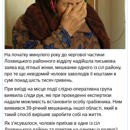
На початку минулого року до чергової частини
Лохвицького районного відділу надійшла письмова
заява від літньої жінки, мешканки одного із сіл району,
про те що невідомий чоловік заволодів її коштами в
сумі понад шість тисяч гривень.
При виїзді на місце події слідчо-оперативна група
виявила сліди рук, які при проведенні експертизи
надали можливість встановити особу грабіжника. Ним
виявився 39-річний мешканець іншої області, який в
такий спосіб вирішив заробити собі на життя.
Як з’ясувалося, чоловік приїхав в одне із сіл
Лохвицького району та помітив на одному із подвір’ї