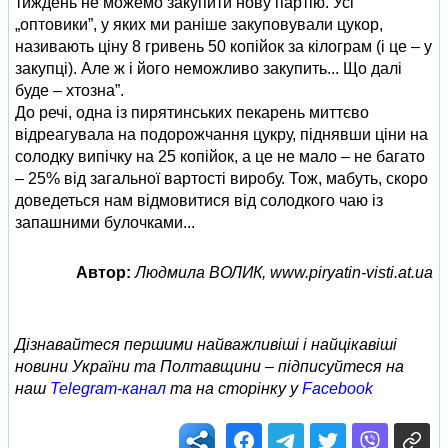
тиждень не можемо закупити нову партію. Усі
„оптовики”, у яких ми раніше закуповували цукор,
називають ціну 8 гривень 50 копійок за кілограм (і це – у
закупці). Але ж і його неможливо закупить... Що далі
буде – хтозна”.
До речі, одна із пирятинських пекарень миттєво
відреагувала на подорожчання цукру, піднявши ціни на
солодку випічку на 25 копійок, а це не мало – не багато
– 25% від загальної вартості виробу. Тож, мабуть, скоро
доведеться нам відмовитися від солодкого чаю із
запашними булочками...
Автор:
Людмила ВОЛИК, www.piryatin-visti.at.ua
Дізнавайтеся першими найважливіші і найцікавіші
новини України та Полтавщини – підписуйтеся на
наш
Telegram-канал
та на сторінку у
Facebook