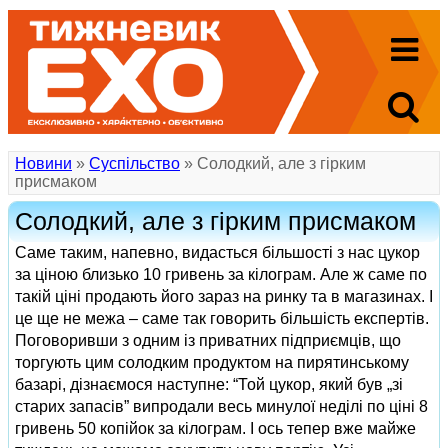
Новини
»
Суспільство
» Солодкий, але з гірким
присмаком
Солодкий, але з гірким присмаком
Саме таким, напевно, видасться більшості з нас цукор
за ціною близько 10 гривень за кілограм. Але ж саме по
такій ціні продають його зараз на ринку та в магазинах. І
це ще не межа – саме так говорить більшість експертів.
Поговоривши з одним із приватних підприємців, що
торгують цим солодким продуктом на пирятинському
базарі, дізнаємося наступне: “Той цукор, який був „зі
старих запасів” випродали весь минулої неділі по ціні 8
гривень 50 копійок за кілограм. І ось тепер вже майже