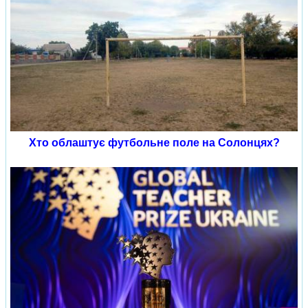
Хто облаштує футбольне поле на Солонцях?