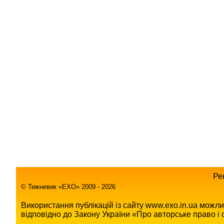
Ре
© Тижневик «EХO» 2009 - 2026
Використання публікацій із сайту www.exo.in.ua можл
відповідно до Закону України «Про авторське право і с