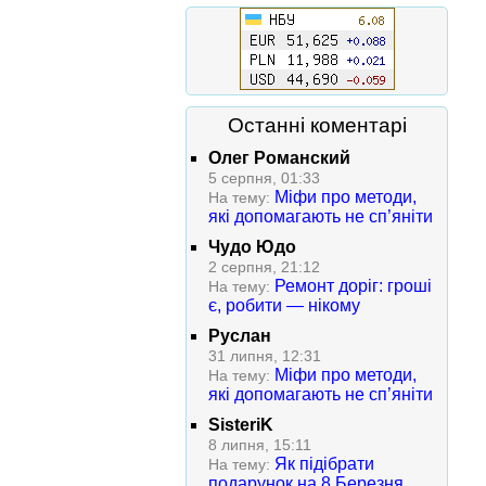
Останні коментарі
Олег Романский
5 серпня, 01:33
Міфи про методи,
На тему:
які допомагають не сп’яніти
Чудо Юдо
2 серпня, 21:12
Ремонт доріг: гроші
На тему:
є, робити — нікому
Руслан
31 липня, 12:31
Міфи про методи,
На тему:
які допомагають не сп’яніти
SisteriK
8 липня, 15:11
Як підібрати
На тему:
подарунок на 8 Березня