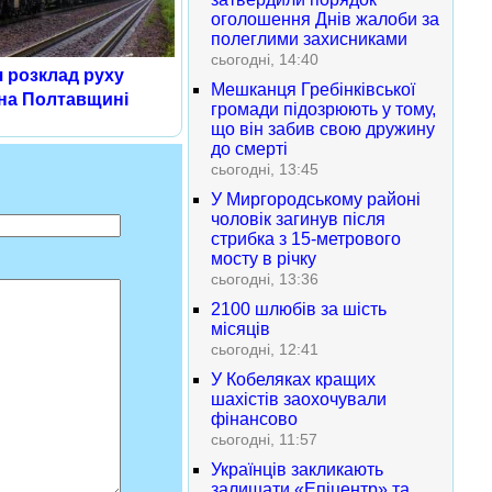
оголошення Днів жалоби за
полеглими захисниками
сьогодні, 14:40
я розклад руху
Мешканця Гребінківської
 на Полтавщині
громади підозрюють у тому,
що він забив свою дружину
до смерті
сьогодні, 13:45
У Миргородському районі
чоловік загинув після
стрибка з 15-метрового
мосту в річку
сьогодні, 13:36
2100 шлюбів за шість
місяців
сьогодні, 12:41
У Кобеляках кращих
шахістів заохочували
фінансово
сьогодні, 11:57
Українців закликають
залишати «Епіцентр» та