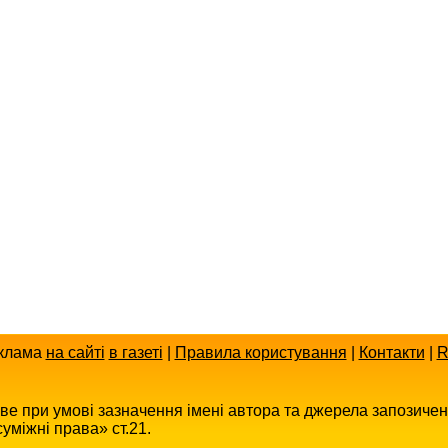
клама
на сайті
в газеті
|
Правила користування
|
Контакти
|
R
иве при умові зазначення імені автора та джерела запозиче
уміжні права» ст.21.