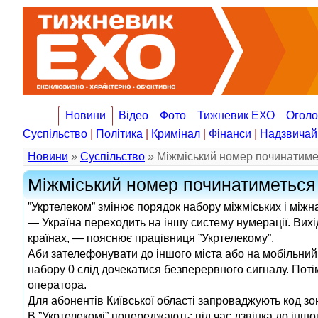
Новини
Відео
Фото
Тижневик ЕХО
Огол
Суспільство
|
Політика
|
Кримінал
|
Фінанси
|
Надзвичай
Новини
»
Суспільство
» Міжміський номер починатиме
Міжміський номер починатиметься
”Укртелеком” змінює порядок набору міжміських і міжна
— Україна переходить на іншу систему нумерації. Вихі
країнах, — пояснює працівниця ”Укртелекому”.
Аби зателефонувати до іншого міста або на мобільний, 
набору 0 слід дочекатися безперервного сигналу. Поті
оператора.
Для абонентів Київської області запроваджують код зо
В ”Укртелекомі” попереджають: під час дзвінка до іншог