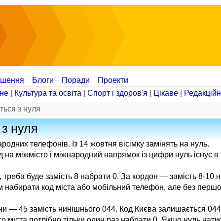
ошення
Блоги
Поради
Проекти
не
|
Культура та освіта
|
Спорт і здоров'я
|
Цікаве
|
Редакцій
ться з нуля
 з нуля
родних телефонів. Із 14 жовтня вісімку замінять на нуль.
д на міжмісто і міжнародний напрямок із цифри нуль існує в
треба буде замість 8 набрати 0. За кордон — замість 8-10 н
м набирати код міста або мобільний телефон, але без першої
ни — 45 замість нинішнього 044. Код Києва залишається 044
о міста потрібно тільки один раз набрати 0. Якщо нуль натис