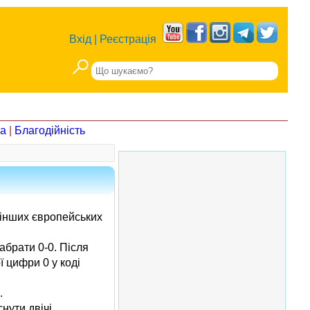
Вхід
|
Реєстрація
на
|
Благодійність
 інших європейських
абрати 0-0. Після
 цифри 0 у коді
.
нути двічі,