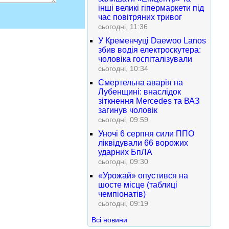
інші великі гіпермаркети під
час повітряних тривог
сьогодні, 11:36
У Кременчуці Daewoo Lanos
збив водія електроскутера:
чоловіка госпіталізували
сьогодні, 10:34
Смертельна аварія на
Лубенщині: внаслідок
зіткнення Mercedes та ВАЗ
загинув чоловік
сьогодні, 09:59
Уночі 6 серпня сили ППО
ліквідували 66 ворожих
ударних БпЛА
сьогодні, 09:30
«Урожай» опустився на
шосте місце (таблиці
чемпіонатів)
сьогодні, 09:19
Всі новини