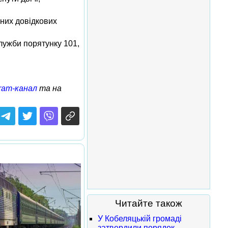
нних довідкових
служби порятунку 101,
ram-канал
та на
Читайте також
У Кобеляцькій громаді
затвердили порядок