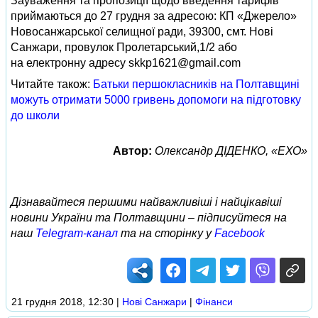
Зауваження та пропозиції щодо введення тарифів
приймаються до 27 грудня за адресою: КП «Джерело»
Новосанжарської селищної ради, 39300, смт. Нові
Санжари, провулок Пролетарський,1/2 або
на електронну адресу
skkp1621@gmail.com
Читайте також:
Батьки першокласників на Полтавщині
можуть отримати 5000 гривень допомоги на підготовку
до школи
Автор:
Олександр ДІДЕНКО, «ЕХО»
Дізнавайтеся першими найважливіші і найцікавіші
новини України та Полтавщини – підписуйтеся на
наш
Telegram-канал
та на сторінку у
Facebook
21 грудня 2018, 12:30
|
Нові Cанжари
|
Фінанси