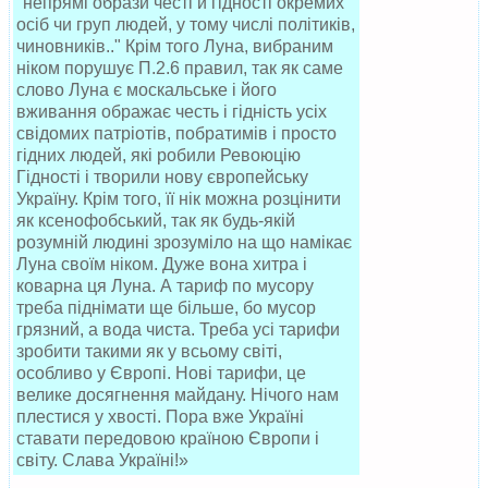
"непрямі образи честі й гідності окремих
осіб чи груп людей, у тому числі політиків,
чиновників.." Крім того Луна, вибраним
ніком порушує П.2.6 правил, так як саме
слово Луна є москальське і його
вживання ображає честь і гідність усіх
свідомих патріотів, побратимів і просто
гідних людей, які робили Ревоюцію
Гідності і творили нову європейську
Україну. Крім того, її нік можна розцінити
як ксенофобський, так як будь-якій
розумній людині зрозуміло на що намікає
Луна своїм ніком. Дуже вона хитра і
коварна ця Луна. А тариф по мусору
треба піднімати ще більше, бо мусор
грязний, а вода чиста. Треба усі тарифи
зробити такими як у всьому світі,
особливо у Європі. Нові тарифи, це
велике досягнення майдану. Нічого нам
плестися у хвості. Пора вже Україні
ставати передовою країною Європи і
світу. Слава Україні!»