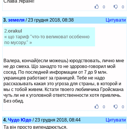
Слава Україні!
0
0
3.
земеля
/ 23 грудня 2018, 08:38
Цитувати
2.
orakul
« що тариф "что-то великоват особенно
по мусору." »
Валера, кончай(если можешь) юродствовать, лично мне
не до смеха. Що занадто то не здорово-говорил мой
сосед. По последней информации от 7 до 9 млн.
украинцев работают за границей. Тебе не надо
рассказывать какая это угроза для страны, в которой и
мы с тобой живем. Кстати твоего любимчика Гройсмана
чуть ли не к уголовной ответственности хотя привлечь.
Без обид.
0
0
4.
Чудо Юдо
/ 23 грудня 2018, 08:44
Цитувати
Та він просто випендрюється.