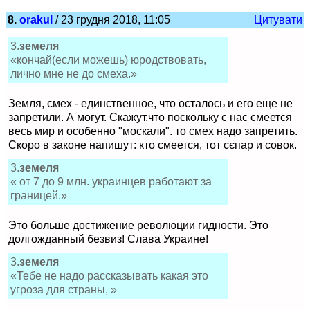
8.
orakul
/ 23 грудня 2018, 11:05
Цитувати
3.
земеля
«кончай(если можешь) юродствовать,
лично мне не до смеха.»
Земля, смех - единственное, что осталось и его еще не
запретили. А могут. Скажут,что поскольку с нас смеется
весь мир и особенно "москали". то смех надо запретить.
Скоро в законе напишут: кто смеется, тот сєпар и совок.
3.
земеля
« от 7 до 9 млн. украинцев работают за
границей.»
Это больше достижение революции гидности. Это
долгожданный безвиз! Слава Украине!
3.
земеля
«Тебе не надо рассказывать какая это
угроза для страны, »