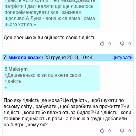
гідність.Чого хотіли , те і маємо.Давайте
патріоти і далі валяти що ще лишилось ,
попереіменовувати все і заживем
щасливо.А Луна - вона ж свідома і сама
цього хотіла.»
Дешевенько ж ви оцінюєте свою гідність.
0
0
7.
микола козак
/ 23 грудня 2018, 10:44
Цитувати
6.
Maksym
«Дешевенько ж ви оцінюєте свою
гідність.
»
Про яку гідність іде мова?Це гідність , щоб шукати по
всьому світу , рабувати , щоб заробити на прожиття?Чи
гідність , коли тебе вважають за бидло?Чи гідність , коли
тарифи піднімають в рази , а пенсію в грудні добавили
на 4-8грн , кому як?
0
0