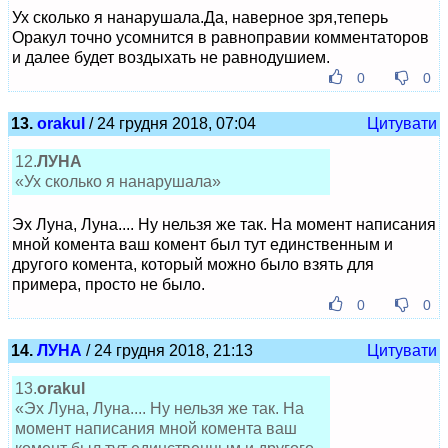
Ух сколько я нанарушала.Да, наверное зря,теперь
Оракул точно усомнится в равноправии комментаторов
и далее будет воздыхать не равнодушием.
0
0
13.
orakul
/ 24 грудня 2018, 07:04
Цитувати
12.
ЛУНА
«Ух сколько я нанарушала»
Эх Луна, Луна.... Ну нельзя же так. На момент написания
мной комента ваш комент был тут единственным и
другого комента, который можно было взять для
примера, просто не было.
0
0
14.
ЛУНА
/ 24 грудня 2018, 21:13
Цитувати
13.
orakul
«Эх Луна, Луна.... Ну нельзя же так. На
момент написания мной комента ваш