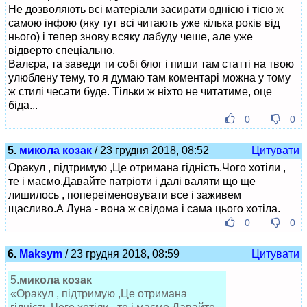
Не дозволяють всі матеріали засирати однією і тією ж
самою інфою (яку тут всі читають уже кілька років від
нього) і тепер знову всяку лабуду чеше, але уже
відверто спеціально.
Валєра, та заведи ти собі блог і пиши там статті на твою
улюблену тему, то я думаю там коментарі можна у тому
ж стилі чесати буде. Тільки ж ніхто не читатиме, оце
біда...
0
0
5.
микола козак
/ 23 грудня 2018, 08:52
Цитувати
Оракул , підтримую ,Це отримана гідність.Чого хотіли ,
те і маємо.Давайте патріоти і далі валяти що ще
лишилось , попереіменовувати все і заживем
щасливо.А Луна - вона ж свідома і сама цього хотіла.
0
0
6.
Maksym
/ 23 грудня 2018, 08:59
Цитувати
5.
микола козак
«Оракул , підтримую ,Це отримана