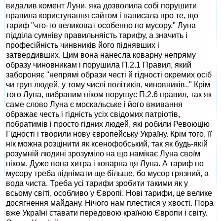
видалив комент Луни, яка дозволила собі порушити
правила користування сайтом і написала про те, що
тариф "что-то великоват особенно по мусору." Луна
підділа сумніву правильняість тарифу, а значить і
професійність чинвників його піднявших і
затвердивших. Цим вона нанесла коварну непряму
образу чиновникам і порушила П.2.1 Правил, який
забороняє "непрямі образи честі й гідності окремих осіб
чи груп людей, у тому числі політиків, чиновників.." Крім
того Луна, вибраним ніком порушує П.2.6 правил, так як
саме слово Луна є москальське і його вживання
ображає честь і гідність усіх свідомих патріотів,
побратимів і просто гідних людей, які робили Ревоюцію
Гідності і творили нову європейську Україну. Крім того, її
нік можна розцінити як ксенофобський, так як будь-якій
розумній людині зрозуміло на що намікає Луна своїм
ніком. Дуже вона хитра і коварна ця Луна. А тариф по
мусору треба піднімати ще більше, бо мусор грязний, а
вода чиста. Треба усі тарифи зробити такими як у
всьому світі, особливо у Європі. Нові тарифи, це велике
досягнення майдану. Нічого нам плестися у хвості. Пора
вже Україні ставати передовою країною Європи і світу.