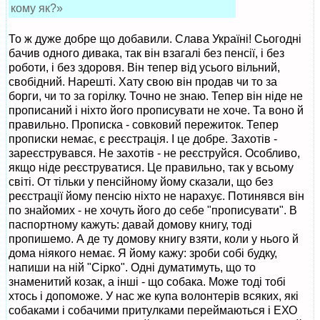
кому як?»
То ж дуже добре що добавили. Слава Україні! Сьогодні
бачив одного дивака, так він взагалі без пенсії, і без
роботи, і без здоровя. Він тепер від усього вільний,
свобідний. Нарешті. Хату свою він продав чи то за
борги, чи то за горілку. Точно не знаю. Тепер він ніде не
прописаний і ніхто його прописувати не хоче. Та воно й
правильно. Прописка - совковий пережиток. Тепер
прописки немає, є реєстрація. І це добре. Захотів -
зареєструвався. Не захотів - не реєструйся. Особливо,
якщо ніде реєструватися. Це правильно, так у всьому
світі. От тільки у пенсійному йому сказали, що без
реєстрації йому пенсію ніхто не нарахує. Потинявся він
по знайомих - не хочуть його до себе "прописувати". В
паспортному кажуть: давай домову книгу, тоді
пропишемо. А де ту домову книгу взяти, коли у нього й
дома ніякого немає. Я йому кажу: зроби собі будку,
напиши на ній "Сірко". Одні думатимуть, що то
знаменитий козак, а інші - що собака. Може тоді тобі
хтось і допоможе. У нас же купа волонтерів всяких, які
собаками і собачими притулками переймаються і ЕХО