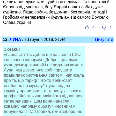
це питання дуже таки сурйозно піднімає. Та воно тоді й
Європа відгукнеться, бо у Європі нащот собак дуже
сурйозно. Якщо собака бездомна і без харчів, то тоді і
Гройсману непереливки будуть аж від самого Бруселю.
Слава Україні!
0
0
12.
ЛУНА
/ 23 грудня 2018, 21:44
Цитувати
2.
orakul
«Гарна стаття. Добре що нас наше ЕХО
своєчасно інформує. Добре, що адмін
дуже демократичний і не видалив комент
Луни, яка дозволила собі порушити
правила користування сайтом і написала
про те, що тариф "что-то великоват
особенно по мусору." Луна підділа
сумніву правильняість тарифу, а значить і
професійність чинвників його піднявших і
затвердивших. Цим вона нанесла
коварну непряму образу чиновникам і
порушила П.2.1 Правил, який забороняє