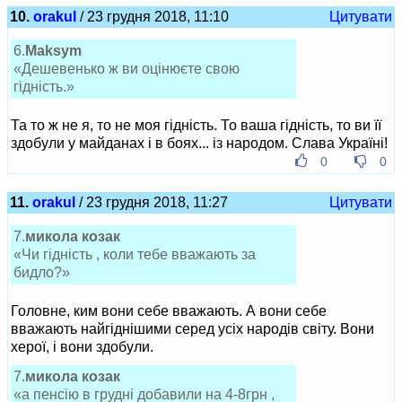
10.
orakul
/ 23 грудня 2018, 11:10
Цитувати
6.
Maksym
«Дешевенько ж ви оцінюєте свою
гідність.»
Та то ж не я, то не моя гідність. То ваша гідність, то ви її
здобули у майданах і в боях... із народом. Слава Україні!
0
0
11.
orakul
/ 23 грудня 2018, 11:27
Цитувати
7.
микола козак
«Чи гідність , коли тебе вважають за
бидло?»
Головне, ким вони себе вважають. А вони себе
вважають найгіднішими серед усіх народів світу. Вони
херої, і вони здобули.
7.
микола козак
«а пенсію в грудні добавили на 4-8грн ,