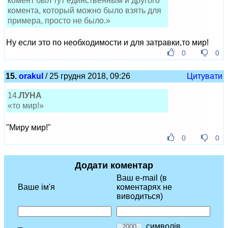
комент был тут единственным и другого
комента, который можно было взять для
примера, просто не было.»
Ну если это по необходимости и для затравки,то мир!
0
0
15.
orakul
/ 25 грудня 2018, 09:26
Цитувати
14.
ЛУНА
«то мир!»
"Миру мир!"
0
0
Додати коментар
Ваш e-mail (в
Ваше ім'я
коментарях не
виводиться)
символів