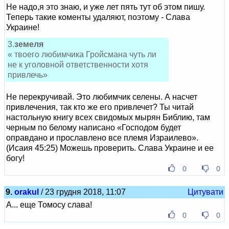
Не надо,я это знаю, и уже лет пять тут об этом пишу.
Теперь такие коменты удаляют, поэтому - Слава
Украине!
3.
земеля
« твоего любимчика Гройсмана чуть ли
не к уголовной ответственности хотя
привлечь»
Не перекручивай. Это любимчик селены. А насчет
привлечения, так кто же его привлечет? Ты читай
настольную книгу всех свидомых мырян Библию, там
черным по белому написано «Господом будет
оправдано и прославлено все племя Израилево».
(Исаия 45:25) Можешь проверить. Слава Украине и ее
богу!
0
0
9.
orakul
/ 23 грудня 2018, 11:07
Цитувати
А... еще Томосу слава!
0
0