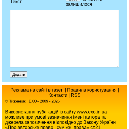
Текст
залишилося
Реклама
на сайті
в газеті
|
Правила користування
|
Контакти
|
RSS
© Тижневик «EХO» 2009 - 2026
Використання публікацій із сайту www.exo.in.ua
можливе при умові зазначення імені автора та
джерела запозичення відповідно до Закону України
«Про авторське право і суміжні права» ст.21.