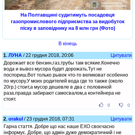
На Полтавщині судитимуть посадовця
газопромислового підприємства за видобуток
піску в заповіднику на 8 млн грн (Фото)
В кінець
1.
ЛУНА
/ 22 грудня 2018, 20:06
Цитувати
Дорожает все бензин,газ,трубы там всякие.Конечно
вода и вывоз мусора будет дорожать.Тут не
поспориш.Вот только рывок что-то великоват особенно
по мусору.У моих родителей вода где то также (около
20гр.) стоит,а мусор дешевле в два с половиной
раза.правда забирают самосвалом,а контейнера не
стоят.
0
0
2.
orakul
/ 23 грудня 2018, 07:31
Цитувати
Гарна стаття. Добре що нас наше ЕХО своєчасно
інформує. Добре, що адмін дуже демократичний і не