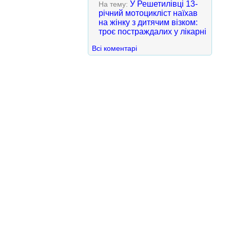
У Решетилівці 13-
На тему:
річний мотоцикліст наїхав
на жінку з дитячим візком:
троє постраждалих у лікарні
Всі коментарі