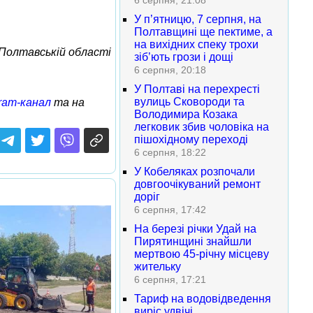
6 серпня, 21:08
У п’ятницю, 7 серпня, на
Полтавщині ще пектиме, а
на вихідних спеку трохи
Полтавській області
зіб’ють грози і дощі
6 серпня, 20:18
У Полтаві на перехресті
вулиць Сковороди та
ram-канал
та на
Володимира Козака
легковик збив чоловіка на
пішохідному переході
6 серпня, 18:22
У Кобеляках розпочали
довгоочікуваний ремонт
доріг
6 серпня, 17:42
На березі річки Удай на
Пирятинщині знайшли
мертвою 45-річну місцеву
жительку
6 серпня, 17:21
Тариф на водовідведення
виріс удвічі