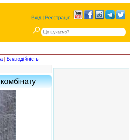
Вхід
|
Реєстрація
на
|
Благодійність
окомбінату