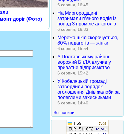
6 серпня, 16:45
чали
На Миргородщині
затримали п’яного водія із
монт доріг (Фото)
понад 3 проміле алкоголю
6 серпня, 16:33
Мережа шкіл скорочується,
80% педагогів — жінки
6 серпня, 15:54
У Полтавському районі
ворожий БпЛА влучив у
приватне підприємство
6 серпня, 15:42
У Кобеляцькій громаді
затвердили порядок
оголошення Днів жалоби за
полеглими захисниками
6 серпня, 14:40
Всі новини