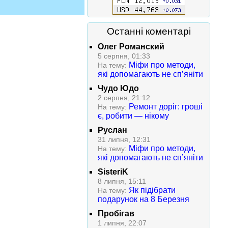
Останні коментарі
Олег Романский
5 серпня, 01:33
Міфи про методи,
На тему:
які допомагають не сп’яніти
Чудо Юдо
2 серпня, 21:12
Ремонт доріг: гроші
На тему:
є, робити — нікому
Руслан
31 липня, 12:31
Міфи про методи,
На тему:
які допомагають не сп’яніти
SisteriK
8 липня, 15:11
Як підібрати
На тему:
подарунок на 8 Березня
Пробігав
1 липня, 22:07