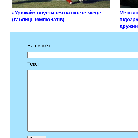
«Урожай» опустився на шосте місце
Мешкан
(таблиці чемпіонатів)
підозр
дружин
Ваше ім'я
Текст