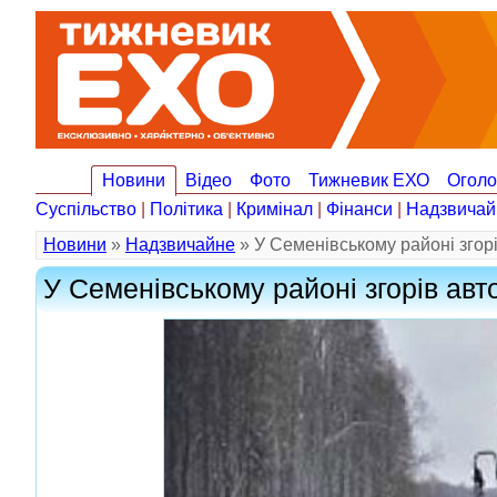
Новини
Відео
Фото
Тижневик ЕХО
Огол
Суспільство
|
Політика
|
Кримінал
|
Фінанси
|
Надзвичай
Новини
»
Надзвичайне
» У Семенівському районі згорі
У Семенівському районі згорів авт