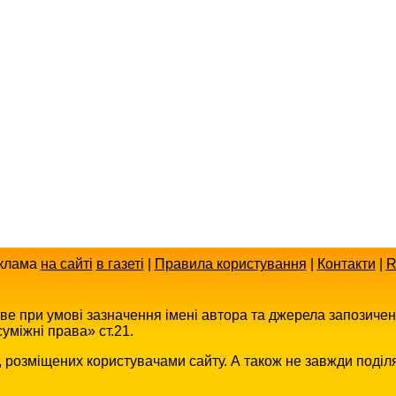
клама
на сайті
в газеті
|
Правила користування
|
Контакти
|
R
иве при умові зазначення імені автора та джерела запозиче
уміжні права» ст.21.
в, розміщених користувачами сайту. А також не завжди поділ