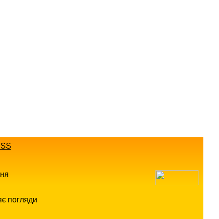
SS
ння
яє погляди