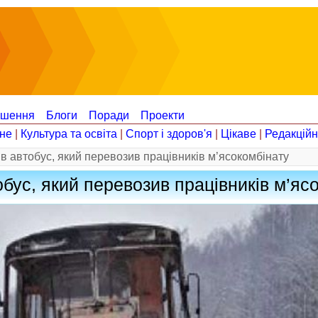
ошення
Блоги
Поради
Проекти
не
|
Культура та освіта
|
Спорт і здоров'я
|
Цікаве
|
Редакцій
в автобус, який перевозив працівників м’ясокомбінату
обус, який перевозив працівників м’яс