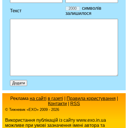
символів
Текст
залишилося
Реклама
на сайті
в газеті
|
Правила користування
|
Контакти
|
RSS
© Тижневик «EХO» 2009 - 2026
Використання публікацій із сайту www.exo.in.ua
можливе при умові зазначення імені автора та