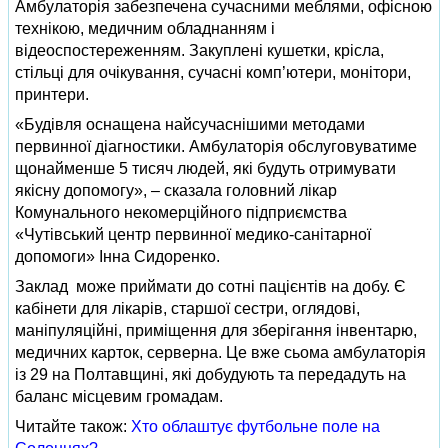
Амбулаторія забезпечена сучасними меблями, офісною
технікою, медичним обладнанням і
відеоспостереженням. Закуплені кушетки, крісла,
стільці для очікування, сучасні комп’ютери, монітори,
принтери.
«Будівля оснащена найсучаснішими методами
первинної діагностики. Амбулаторія обслуговуватиме
щонайменше 5 тисяч людей, які будуть отримувати
якісну допомогу», – сказала головний лікар
Комунального некомерційного підприємства
«Чутівський центр первинної медико-санітарної
допомоги» Інна Сидоренко.
Заклад може приймати до сотні пацієнтів на добу. Є
кабінети для лікарів, старшої сестри, оглядові,
маніпуляційні, приміщення для зберігання інвентарю,
медичних карток, серверна. Це вже сьома амбулаторія
із 29 на Полтавщині, які добудують та передадуть на
баланс місцевим громадам.
Читайте також:
Хто облаштує футбольне поле на