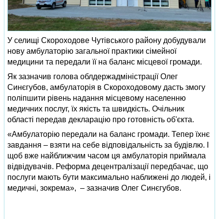
У селищі Скороходове Чутівського району добудували
нову амбулаторію загальної практики сімейної
медицини та передали її на баланс місцевої громади.
Як зазначив голова облдержадміністрації Олег
Синєгубов, амбулаторія в Скороходовому дасть змогу
поліпшити рівень надання місцевому населенню
медичних послуг, їх якість та швидкість. Очільник
області передав декларацію про готовність об'єкта.
«Амбулаторію передали на баланс громади. Тепер їхнє
завдання – взяти на себе відповідальність за будівлю. І
щоб вже найближчим часом ця амбулаторія приймала
відвідувачів. Реформа децентралізації передбачає, що
послуги мають бути максимально наближені до людей, і
медичні, зокрема», – зазначив Олег Синєгубов.