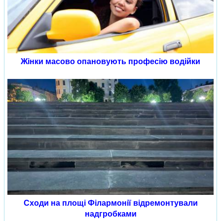
Жінки масово опановують професію водійки
Сходи на площі Філармонії відремонтували
надгробками