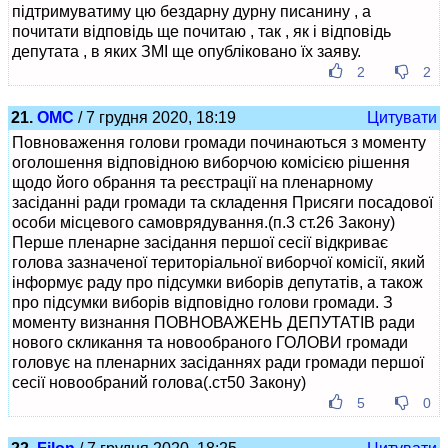
підтримуватиму цю бездарну дурну писанину , а
почитати відповідь ще почитаю , так , як і відповідь
депутата , в яких ЗМІ ще опубліковано їх заяву.
2
2
21.
ОМС
/ 7 грудня 2020, 18:19
Цитувати
Повноваження голови громади починаються з моменту
оголошення відповідною виборчою комісією рішення
щодо його обрання та реєстрації на пленарному
засіданні ради громади та складення Присяги посадової
особи місцевого самоврядування.(п.3 ст.26 Закону)
Перше пленарне засідання першої сесії відкриває
голова зазначеної територіальної виборчої комісії, який
інформує раду про підсумки виборів депутатів, а також
про підсумки виборів відповідно голови громади. З
моменту визнання ПОВНОВАЖЕНЬ ДЕПУТАТІВ ради
нового скликання та новообраного ГОЛОВИ громади
головує на пленарних засіданнях ради громади першої
сесії новообраний голова(.ст50 Закону)
5
0