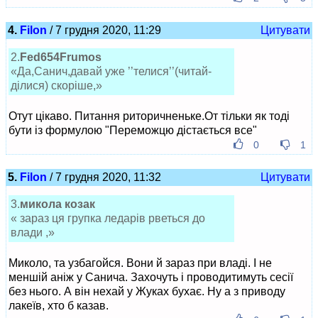
4.
Filon
/ 7 грудня 2020, 11:29
Цитувати
2.
Fed654Frumos
«Да,Санич,давай уже ’’телися’’(читай-
ділися) скоріше,»
Отут цікаво. Питання риторичненьке.От тільки як тоді
бути із формулою "Переможцю дістається все"
0
1
5.
Filon
/ 7 грудня 2020, 11:32
Цитувати
3.
микола козак
« зараз ця групка ледарів рветься до
влади ,»
Миколо, та узбагойся. Вони й зараз при владі. І не
меншій аніж у Санича. Захочуть і проводитимуть сесії
без нього. А він нехай у Жуках бухає. Ну а з приводу
лакеїв, хто б казав.