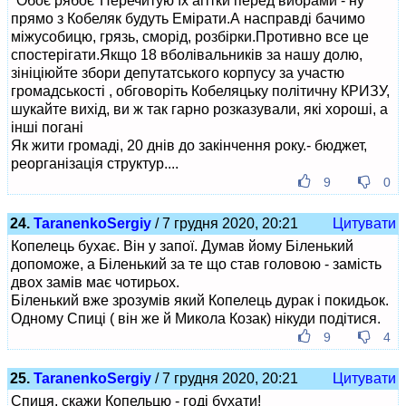
"Обоє рябоє"Перечитую їх агітки перед вибрами - ну
прямо з Кобеляк будуть Емірати.А насправді бачимо
міжусобицю, грязь, сморід, розбірки.Противно все це
спостерігати.Якщо 18 вболівальників за нашу долю,
зініціюйте збори депутатського корпусу за участю
громадськості , обговоріть Кобеляцьку політичну КРИЗУ,
шукайте вихід, ви ж так гарно розказували, які хороші, а
інші погані
Як жити громаді, 20 днів до закінчення року.- бюджет,
реорганізація структур....
9
0
24.
TaranenkoSergiy
/ 7 грудня 2020, 20:21
Цитувати
Копелець бухає. Він у запої. Думав йому Біленький
допоможе, а Біленький за те що став головою - замість
двох замів має чотирьох.
Біленький вже зрозумів який Копелець дурак і покидьок.
Одному Спиці ( він же й Микола Козак) нікуди подітися.
9
4
25.
TaranenkoSergiy
/ 7 грудня 2020, 20:21
Цитувати
Спиця, скажи Копельцю - годі бухати!