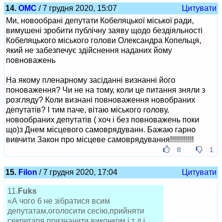
14.
ОМС
/ 7 грудня 2020, 15:07
Цитувати
Ми, новообрані депутати Кобеляцької міської ради,
вимушені зробити публічну заяву щодо бездіяльності
Кобеляцького міського голови Олександра Копельця,
який не забезпечує здійснення наданих йому
повноважень
На якому пленарному засіданні визнанні його
поноваження? Чи не на тому, коли це питання зняли з
розгляду? Коли визнані повноваження новобраних
депутатів? І тим паче, вітаю міського голову,
новообраних депутатів ( хоч і без повноважень поки
що)з Днем місцевого самоврядуванн. Бажаю гарно
вивчити Закон про місцеве самоврядування!!!!!!!!!!!!
8
1
15.
Filon
/ 7 грудня 2020, 17:04
Цитувати
11.
Fuks
«А чого б не зібратися всим
депутатам,оголосити сесію,прийняти
секретаря,призначити виконком і т д і