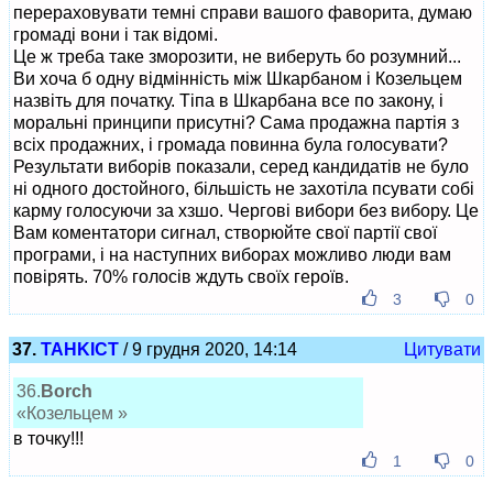
перераховувати темні справи вашого фаворита, думаю
громаді вони і так відомі.
Це ж треба таке зморозити, не виберуть бо розумний...
Ви хоча б одну відмінність між Шкарбаном і Козельцем
назвіть для початку. Тіпа в Шкарбана все по закону, і
моральні принципи присутні? Сама продажна партія з
всіх продажних, і громада повинна була голосувати?
Результати виборів показали, серед кандидатів не було
ні одного достойного, більшість не захотіла псувати собі
карму голосуючи за хзшо. Чергові вибори без вибору. Це
Вам коментатори сигнал, створюйте свої партії свої
програми, і на наступних виборах можливо люди вам
повірять. 70% голосів ждуть своїх героїв.
3
0
37.
TAHKICT
/ 9 грудня 2020, 14:14
Цитувати
36.
Borch
«Козельцем »
в точку!!!
1
0