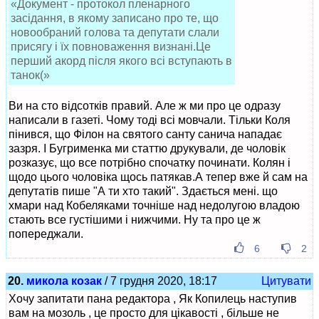
«Документ - протокол пленарного
засідання, в якому записано про те, що
новообраний голова та депутати слали
присягу і їх повноваження визнані.Це
перший акорд після якого всі вступають в
танок(»
Ви на сто відсотків правий. Але ж ми про це одразу
написали в газеті. Чому тоді всі мовчали. Тільки Коля
пінився, що Філон на святого санту санича нападає
зазря. І Бугрименка ми статтю друкували, де чоловік
розказує, що все потрібно спочатку починати. Колян і
щодо цього чоловіка щось патякав.А тепер вже й сам на
депутатів пише "А ти хто такий". Здається мені. що
хмари над Кобеляками точніше над недолугою владою
стають все густішими і нижчими. Ну та про це ж
попереджали.
6
2
20.
микола козак
/ 7 грудня 2020, 18:17
Цитувати
Хочу запитати пана редактора , Як Копилець наступив
вам на мозоль , це просто для цікавості , більше не