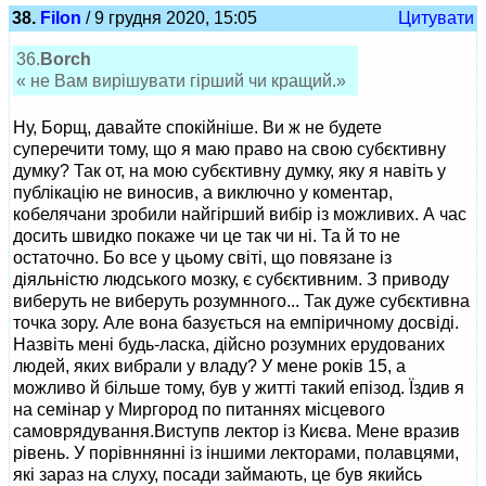
38.
Filon
/ 9 грудня 2020, 15:05
Цитувати
36.
Borch
« не Вам вирішувати гірший чи кращий.»
Ну, Борщ, давайте спокійніше. Ви ж не будете
суперечити тому, що я маю право на свою субєктивну
думку? Так от, на мою субєктивну думку, яку я навіть у
публікацію не виносив, а виключно у коментар,
кобелячани зробили найгірший вибір із можливих. А час
досить швидко покаже чи це так чи ні. Та й то не
остаточно. Бо все у цьому світі, що повязане із
діяльністю людського мозку, є субєктивним. З приводу
виберуть не виберуть розумнного... Так дуже субєктивна
точка зору. Але вона базується на емпіричному досвіді.
Назвіть мені будь-ласка, дійсно розумних ерудованих
людей, яких вибрали у владу? У мене років 15, а
можливо й більше тому, був у житті такий епізод. Їздив я
на семінар у Миргород по питаннях місцевого
самоврядування.Виступв лектор із Києва. Мене вразив
рівень. У порівннянні із іншими лекторами, полавцями,
які зараз на слуху, посади займають, це був якийсь