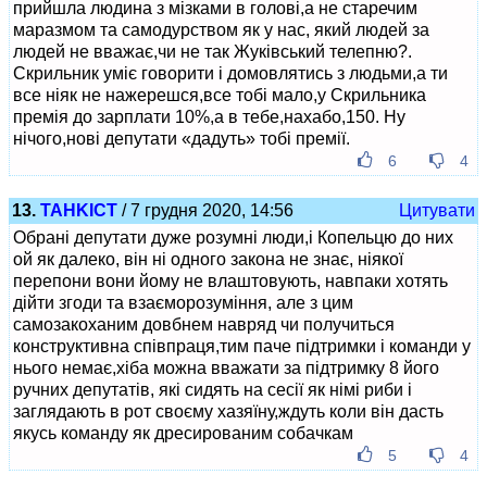
прийшла людина з мізками в голові,а не старечим
маразмом та самодурством як у нас, який людей за
людей не вважає,чи не так Жуківський телепню?.
Скрильник уміє говорити і домовлятись з людьми,а ти
все ніяк не нажерешся,все тобі мало,у Скрильника
премія до зарплати 10%,а в тебе,нахабо,150. Ну
нічого,нові депутати «дадуть» тобі премії.
6
4
13.
TAHKICT
/ 7 грудня 2020, 14:56
Цитувати
Обрані депутати дуже розумні люди,і Копельцю до них
ой як далеко, він ні одного закона не знає, ніякої
перепони вони йому не влаштовують, навпаки хотять
дійти згоди та взаєморозуміння, але з цим
самозакоханим довбнем навряд чи получиться
конструктивна співпраця,тим паче підтримки і команди у
нього немає,хіба можна вважати за підтримку 8 його
ручних депутатів, які сидять на сесії як німі риби і
заглядають в рот своєму хазяїну,ждуть коли він дасть
якусь команду як дресированим собачкам
5
4