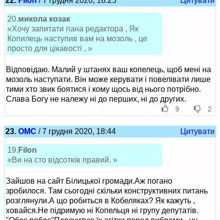
22.
Filon
/ 7 грудня 2020, 18:25
Цитувати
20.
микола козак
«Хочу запитати пана редактора , Як
Копилець наступив вам на мозоль , це
просто для цікавості , »
Відповідаю. Малий у штанях ваш копелець, щоб мені на
мозоль наступати. Він може керувати і повелівати лише
тими хто звик боятися і кому щось від нього потрібно.
Слава Богу не належу ні до перших, ні до других.
9
2
23.
ОМС
/ 7 грудня 2020, 18:44
Цитувати
19.
Filon
«Ви на сто відсотків правий. »
Зайшов на сайт Білицької громади.Аж погано
зробилося. Там сьогодні скільки конструктивних питань
розглянули.А що робиться в Кобеляках? Як кажуть ,
ховайся.Не підримую ні Копельця ні групу депутатів.