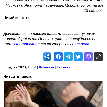
З повагою, Василь Кіптілий, Таміла Шевченко, Ніна
Ясинська, Анатолій Таранушич, Микола Попик та ще
13 підписів
Читайте також:
Дізнавайтеся першими найважливіші і найцікавіші
новини України та Полтавщини – підписуйтеся на
наш
Telegram-канал
та на сторінку у
Facebook
7 грудня 2020, 10:54
|
Кобеляки
|
Політика
Читайте також: