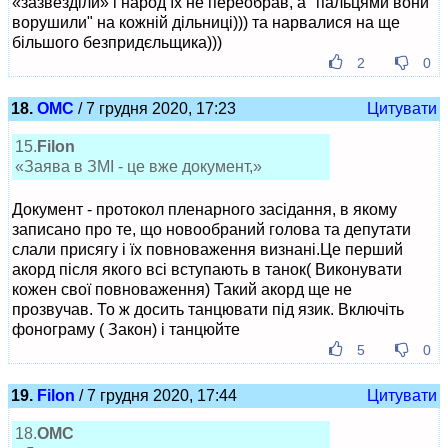
«зазвезділи» і народ їх не переобрав, а "пальцями вони
ворушили" на кожній дільниці))) та нарвалися на ще
більшого безпридєльщика)))
2
0
18.
ОМС
/ 7 грудня 2020, 17:23
Цитувати
15.
Filon
«Заява в ЗМІ - це вже документ,»
Документ - протокол пленарного засідання, в якому
записано про те, що новообраний голова та депутати
слали присягу і їх повноваження визнані.Це перший
акорд після якого всі вступають в танок( Виконувати
кожен свої повноваження) Такий акорд ще не
прозвучав. То ж досить танцювати під язик. Включіть
фонограму ( Закон) і танцюйте
5
0
19.
Filon
/ 7 грудня 2020, 17:44
Цитувати
18.
ОМС