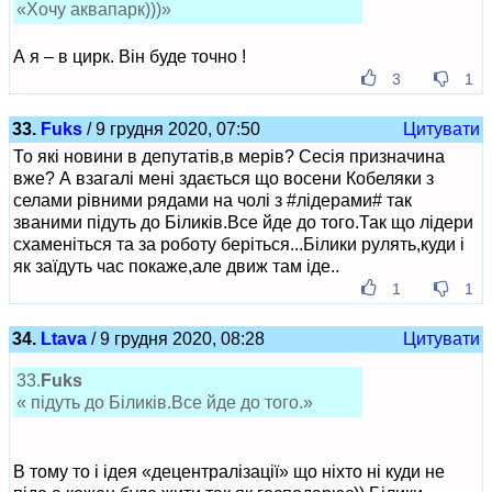
«Хочу аквапарк)))»
А я – в цирк. Він буде точно !
3
1
33.
Fuks
/ 9 грудня 2020, 07:50
Цитувати
То які новини в депутатів,в мерів? Сесія призначина
вже? А взагалі мені здається що восени Кобеляки з
селами рівними рядами на чолі з #лідерами# так
званими підуть до Біликів.Все йде до того.Так що лідери
схаменіться та за роботу беріться...Білики рулять,куди і
як заїдуть час покаже,але движ там іде..
1
1
34.
Ltava
/ 9 грудня 2020, 08:28
Цитувати
33.
Fuks
« підуть до Біликів.Все йде до того.»
В тому то і ідея «децентралізації» що ніхто ні куди не