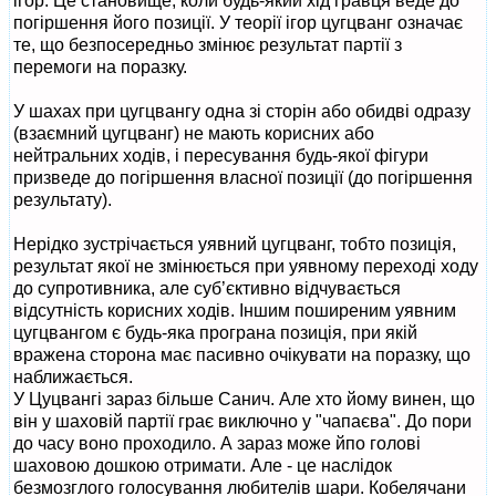
ігор. Це становище, коли будь-який хід гравця веде до
погіршення його позиції. У теорії ігор цугцванг означає
те, що безпосередньо змінює результат партії з
перемоги на поразку.
У шахах при цугцвангу одна зі сторін або обидві одразу
(взаємний цугцванг) не мають корисних або
нейтральних ходів, і пересування будь-якої фігури
призведе до погіршення власної позиції (до погіршення
результату).
Нерідко зустрічається уявний цугцванг, тобто позиція,
результат якої не змінюється при уявному переході ходу
до супротивника, але суб’єктивно відчувається
відсутність корисних ходів. Іншим поширеним уявним
цугцвангом є будь-яка програна позиція, при якій
вражена сторона має пасивно очікувати на поразку, що
наближається.
У Цуцвангі зараз більше Санич. Але хто йому винен, що
він у шаховій партії грає виключно у "чапаєва". До пори
до часу воно проходило. А зараз може йпо голові
шаховою дошкою отримати. Але - це наслідок
безмозглого голосування любителів шари. Кобелячани