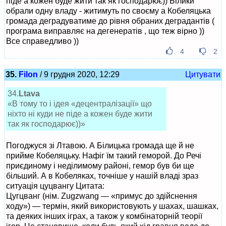
піде а кожен буде жити так як господарює)) Білики
обрали одну владу - житимуть по своєму а Кобеляцька
громада деградуватиме до рівня обраних деградантів (
програма виправляє на дегенератів , що теж вірно ))
Все справедливо ))
4
2
35.
Filon
/ 9 грудня 2020, 12:29
Цитувати
34.
Ltava
«В тому то і ідея «децентралізації» що
ніхто ні куди не піде а кожен буде жити
так як господарює))»
Погоджуся зі Лтавою. А Білицька громада ще й не
прийме Кобеляцьку. Нафіг їм такий геморой. До Речі
приєдиному і неділимому районі, гемор був би ще
більший. А в Кобеляках, точніше у нашій владі зраз
ситуація цуцвангу Цитата:
Цугцванг (нім. Zugzwang — «примус до здійснення
ходу») — термін, який використовують у шахах, шашках,
та деяких інших іграх, а також у комбінаторній теорії