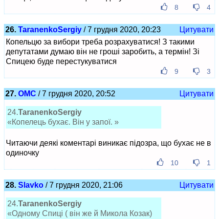
8
4
26.
TaranenkoSergiy
/ 7 грудня 2020, 20:23
Цитувати
Копельцю за вибори треба розрахуватися! З такими
депутатами думаю він не гроші заробить, а термін! Зі
Спицею буде перестукуватися
9
3
27.
ОМС
/ 7 грудня 2020, 20:52
Цитувати
24.
TaranenkoSergiy
«Копелець бухає. Він у запої. »
Читаючи деякі коментарі виникає підозра, що бухає не в
одиночку
10
1
28.
Slavko
/ 7 грудня 2020, 21:06
Цитувати
24.
TaranenkoSergiy
«Одному Спиці ( він же й Микола Козак)