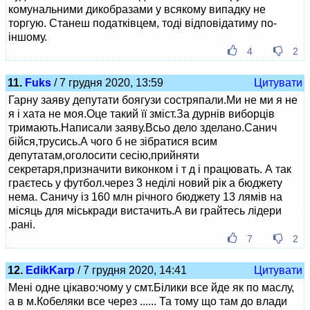
комунальними дикобразами у всякому випадку не
торгую. Станеш податківцем, тоді відповідатиму по-
іншому.
4
2
11.
Fuks
/ 7 грудня 2020, 13:59
Цитувати
Гарну заяву депутати боягузи состряпали.Ми не ми я не
я і хата не моя.Оце такий її зміст.За дурнів виборців
тримають.Написали заяву.Всьо дело зделано.Санич
бійся,трусись.А чого б не зібратися всим
депутатам,оголосити сесію,прийняти
секретаря,призначити виконком і т д і працювать. А так
граєтесь у футбол.через 3 неділі новий рік а бюджету
нема. Саничу із 160 млн річного бюджету 13 лямів на
місяць для міськради вистачить.А ви грайтесь лідери
.рані.
7
2
12.
EdikKarp
/ 7 грудня 2020, 14:41
Цитувати
Мені одне цікаво:чому у смт.Білики все йде як по маслу,
а в м.Кобеляки все через ...... Та тому що там до влади