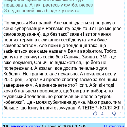
працювать. А так граєтесь у футбол.через
3 неділі новий рік а бюджету нема.»
По людськи Ви правий. Але мені здається ( не рахую
себе суперзнавцем Регламенту ради та ЗУ Про місцеве
самоврядування), що без такої заяви і витримання
певних термінів скликання сесії депутатами буде
самоправством. Але поки що тенденція така, що
закінчиться все саме назваим Вами варіантом. Тобто,
депутати скличуть сесію без Санича. Заява в ЗМІ - це
вже документ, Санич не відмажеться, що його не
попереджали. А взагалі все досить печально для
Кобеляк. Не трагічно, але печально. А почалося все у
2015 році. Зараз ми просто спостерігаємо за логічним
завершенням. А винен знаєте хто? Ісип. Аби він тоді
хоча б пальцем поворушив, щоб виграти вибори, то
жуківський телепень не розпочав би епопею "угроб
кобеляки". Це - мояя субєктивна думка. Маю право, тим
більше, що Ісипу її ввічі озвучував. А ТЕПЕР- КОЛЯ,ЖГІ!
4
1
16.
микола козак
/ 7 грудня 2020, 17:05
Цитувати