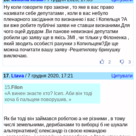
Ну коли говорите про закони , то яке в вас право
називати себе депутатами , коли в вас небуло
пленарного засідання по визнанню і вас і Копельця ?А
ви вже робите публічні заяви не ставши визнаними.Для
чого оцей дурдом .Ви панове невизнані депутатми
робили цю заяву ще в якісь ЗМІ , чи тільки у Філоненка ,
який зводить особисті рахунки з Копильцем?Де ще
можна почитати вашу заяву -Решетилову брихушку
виключаю.
2
3
17.
Ltava
/ 7 грудня 2020, 17:21
Цитувати
15.
Filon
«А винен знаєте хто? Ісип. Аби він тоді
хоча б пальцем поворушив, »
Як би тоді він займався роботою а не різними , в тому
числі земельними, дерибанами то виборці б не шукали
альтернативи(( олександр із своєю командою