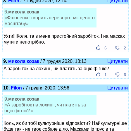
8.
Filon
/ 7 грудня 2020, 12:14
Цитувати
6.
микола козак
«Філоненко творить переворот місцевого
масштабу»
Ухти!!!Коля, та в мене пристойний заробіток. І на масках
мутити непотрібно.
6
2
9.
микола козак
/ 7 грудня 2020, 13:13
Цитувати
А заробіток на лохині , чи платять за оцю фігню?
1
6
10.
Filon
/ 7 грудня 2020, 13:56
Цитувати
9.
микола козак
«А заробіток на лохині , чи платять за
оцю фігню? »
Коль, як би тобі культурніше відповісти? Найкультурніше
буде так - не твоє собаче діло. Масками із трусів та