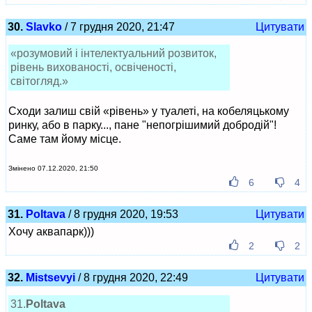
30.
Slavko
/ 7 грудня 2020, 21:47
Цитувати
«розумовий і інтелектуальний розвиток,
рівень вихованості, освіченості,
світогляд.»
Сходи залиш свій «рівень» у туалеті, на кобеляцькому
ринку, або в парку..., пане "непогрішимий добродій"!
Саме там йому місце.
Змінено 07.12.2020, 21:50
6
4
31.
Poltava
/ 8 грудня 2020, 19:53
Цитувати
Хочу аквапарк)))
2
2
32.
Mistsevyi
/ 8 грудня 2020, 22:49
Цитувати
31.
Poltava