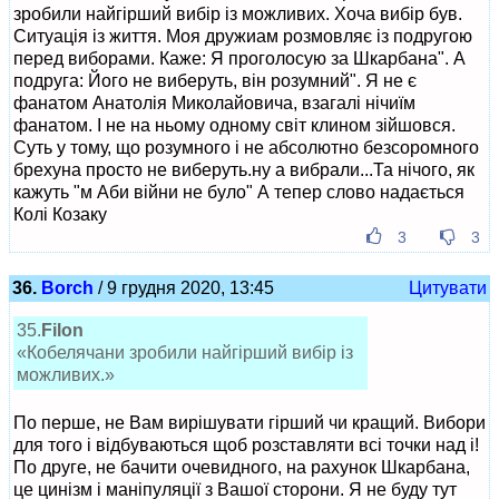
зробили найгірший вибір із можливих. Хоча вибір був.
Ситуація із життя. Моя дружиам розмовляє із подругою
перед виборами. Каже: Я проголосую за Шкарбана". А
подруга: Його не виберуть, він розумний". Я не є
фанатом Анатолія Миколайовича, взагалі нічиїм
фанатом. І не на ньому одному світ клином зійшовся.
Суть у тому, що розумного і не абсолютно безсоромного
брехуна просто не виберуть.ну а вибрали...Та нічого, як
кажуть "м Аби війни не було" А тепер слово надається
Колі Козаку
3
3
36.
Borch
/ 9 грудня 2020, 13:45
Цитувати
35.
Filon
«Кобелячани зробили найгірший вибір із
можливих.»
По перше, не Вам вирішувати гірший чи кращий. Вибори
для того і відбуваються щоб розставляти всі точки над і!
По друге, не бачити очевидного, на рахунок Шкарбана,
це цинізм і маніпуляції з Вашої сторони. Я не буду тут