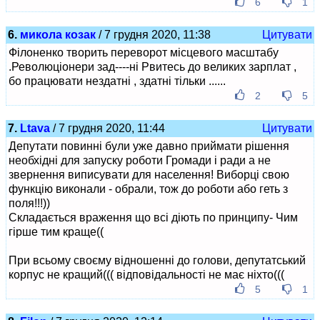
6
1
6.
микола козак
/ 7 грудня 2020, 11:38
Цитувати
Філоненко творить переворот місцевого масштабу
.Революціонери зад----ні Рвитесь до великих зарплат ,
бо працювати нездатні , здатні тільки ......
2
5
7.
Ltava
/ 7 грудня 2020, 11:44
Цитувати
Депутати повинні були уже давно приймати рішення
необхідні для запуску роботи Громади і ради а не
звернення виписувати для населення! Виборці свою
функцію виконали - обрали, тож до роботи або геть з
поля!!!))
Складається враження що всі діють по принципу- Чим
гірше тим краще((
При всьому своєму відношенні до голови, депутатський
корпус не кращий((( відповідальності не має ніхто(((
5
1