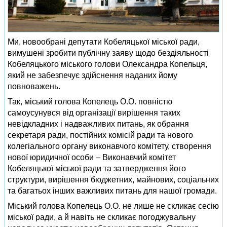
Ми, новообрані депутати Кобеляцької міської ради,
вимушені зробити публічну заяву щодо бездіяльності
Кобеляцького міського голови Олександра Копельця,
який не забезпечує здійснення наданих йому
повноважень.
Так, міський голова Копелець О.О. повністю
самоусунувся від організації вирішення таких
невідкладних і надважливих питань, як обрання
секретаря ради, постійних комісій ради та нового
колегіального органу виконавчого комітету, створення
нової юридичної особи – Виконавчий комітет
Кобеляцької міської ради та затвердження його
структури, вирішення бюджетних, майнових, соціальних
та багатьох інших важливих питань для нашої громади.
Міський голова Копелець О.О. не лише не скликає сесію
міської ради, а й навіть не скликає погоджувальну