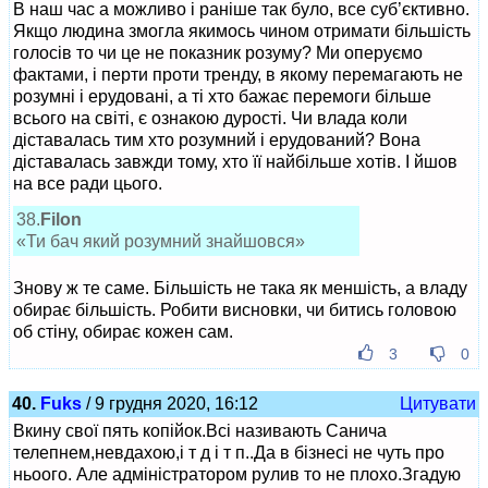
В наш час а можливо і раніше так було, все суб’єктивно.
Якщо людина змогла якимось чином отримати більшість
голосів то чи це не показник розуму? Ми оперуємо
фактами, і перти проти тренду, в якому перемагають не
розумні і ерудовані, а ті хто бажає перемоги більше
всього на світі, є ознакою дурості. Чи влада коли
діставалась тим хто розумний і ерудований? Вона
діставалась завжди тому, хто її найбільше хотів. І йшов
на все ради цього.
38.
Filon
«Ти бач який розумний знайшовся»
Знову ж те саме. Більшість не така як меншість, а владу
обирає більшість. Робити висновки, чи битись головою
об стіну, обирає кожен сам.
3
0
40.
Fuks
/ 9 грудня 2020, 16:12
Цитувати
Вкину свої пять копійок.Всі називають Санича
телепнем,невдахою,і т д і т п..Да в бізнесі не чуть про
ньоого. Але адміністратором рулив то не плохо.Згадую