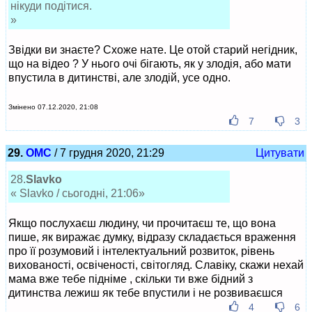
нікуди подітися.
»
Звідки ви знаєте? Схоже нате. Це отой старий негідник,
що на відео ? У нього очі бігають, як у злодія, або мати
впустила в дитинстві, але злодій, усе одно.
Змінено 07.12.2020, 21:08
7
3
29.
ОМС
/ 7 грудня 2020, 21:29
Цитувати
28.
Slavko
« Slavko / сьогодні, 21:06»
Якщо послухаєш людину, чи прочитаєш те, що вона
пише, як виражає думку, відразу складається враження
про її розумовий і інтелектуальний розвиток, рівень
вихованості, освіченості, світогляд. Славіку, скажи нехай
мама вже тебе підніме , скільки ти вже бідний з
дитинства лежиш як тебе впустили і не розвиваєшся
4
6