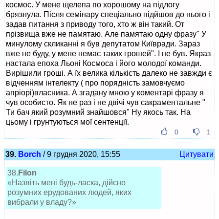
космос. У мене щелепа по хорошому на підлогу
брязнула. Після семінару спеціально підйшов до нього і
задав питання з приводу того, хто ж він такий. От
прізвища вже не памятаю. Але памятаю одну фразу" У
минулому скликанні я був депутатом Київради. Зараз
вже не буду, у мене немає таких грошей". І не був. Якраз
настала епоха Льоні Космоса і його молодої команди.
Вирішили гроші. А їх велика кількість далеко не завжди є
відченням інтелекту ( про порядність замовчуємо
апріорі)власника. А згадану мною у коментарі фразу я
чув особисто. Як не раз і не двічі чув сакраментальне "
Ти бач який розумний знайшовся" Ну якось так. На
цьому і грунтуються мої сентенції.
0
1
39.
Borch
/ 9 грудня 2020, 15:55
Цитувати
38.
Filon
«Назвіть мені будь-ласка, дійсно
розумних ерудованих людей, яких
вибрали у владу?»