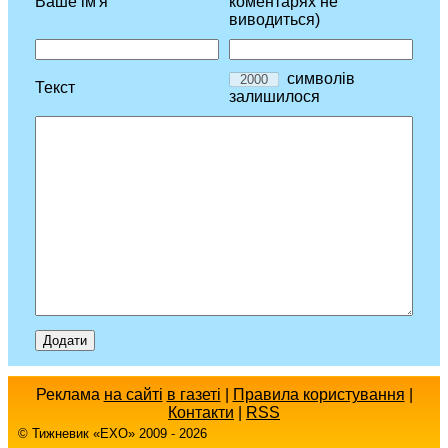
Ваше ім'я
коментарях не
виводиться)
символів
Текст
залишилося
Реклама
на сайті
в газеті
|
Правила користування
|
Контакти
|
RSS
© Тижневик «EХO» 2009 - 2026