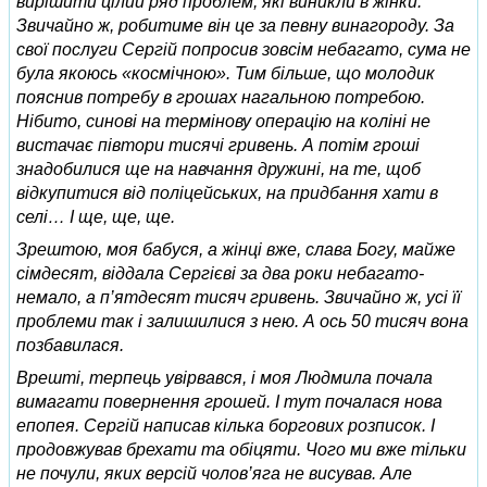
вирішити цілий ряд проблем, які виникли в жінки.
Звичайно ж, робитиме він це за певну винагороду. За
свої послуги Сергій попросив зовсім небагато, сума не
була якоюсь «космічною». Тим більше, що молодик
пояснив потребу в грошах нагальною потребою.
Нібито, синові на термінову операцію на коліні не
вистачає півтори тисячі гривень. А потім гроші
знадобилися ще на навчання дружині, на те, щоб
відкупитися від поліцейських, на придбання хати в
селі… І ще, ще, ще.
Зрештою, моя бабуся, а жінці вже, слава Богу, майже
сімдесят, віддала Сергієві за два роки небагато-
немало, а п’ятдесят тисяч гривень. Звичайно ж, усі її
проблеми так і залишилися з нею. А ось 50 тисяч вона
позбавилася.
Врешті, терпець увірвався, і моя Людмила почала
вимагати повернення грошей. І тут почалася нова
епопея. Сергій написав кілька боргових розписок. І
продовжував брехати та обіцяти. Чого ми вже тільки
не почули, яких версій чолов’яга не висував. Але