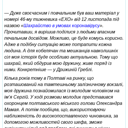
— Дуже своєчасним і повчальним був ваш матеріал у
номері 46-му тижневика «ЕХО» від 12 листопада під
назвою «
Шахрайство в умовах коронавірусу
».
Прочитавши, я вирішив поділися з людьми власним
печальним досвідом. Можливо, це буде комусь корисно.
Адже в подібну ситуацію може потрапити кожна
людина. А для кобелячан та мешканців навколишніх
сіл моя історія буде особливо актуальною. Тому що
шахрай, який обдурив мою дружину, живе поряд із
ними. Конкретніше — у Дрижиній Греблі.
Кілька років тому в Полтаві на ринку, що
розташований на тамтешньому залізничному вокзалі,
моя дружина познайомилася із молодим чоловіком на
ім’я Сергій. У ході розмови молодик представився
охоронцем полтавського міського голови Олександра
Мамая. А потім пообіцяв, що, використовуючи
наближеність до високопоставленого чиновника, за
допомогою можливостей свого шефа, зможе