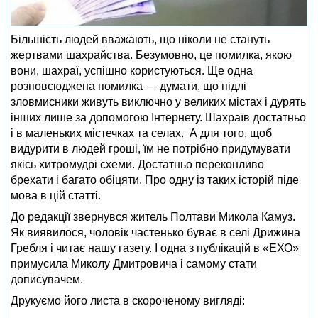
Більшість людей вважають, що ніколи не стануть
жертвами шахрайства. Безумовно, це помилка, якою
вони, шахраї, успішно користуються. Ще одна
розповсюджена помилка — думати, що підлі
зловмисники живуть виключно у великих містах і дурять
інших лише за допомогою Інтернету. Шахраїв достатньо
і в маленьких містечках та селах. А для того, щоб
видурити в людей гроші, їм не потрібно придумувати
якісь хитромудрі схеми. Достатньо переконливо
брехати і багато обіцяти. Про одну із таких історій піде
мова в цій статті.
До редакції звернувся житель Полтави Микола Камуз.
Як виявилося, чоловік частенько буває в селі Дрижина
Гребля і читає нашу газету. І одна з публікацій в «ЕХО»
примусила Миколу Дмитровича і самому стати
дописувачем.
Друкуємо його листа в скороченому вигляді: