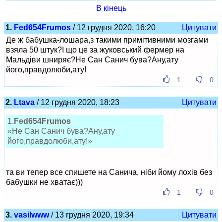
В кінець
1.
Fed654Frumos
/ 12 грудня 2020, 16:20
Цитувати
Де ж бабушка-лошара,з такими примітивними мозгами
взяла 50 штук?І що це за жуковський фермер на
Мальдіви шниряє?Не Сан Санич бува?Ану,ату
його,правдолюби,ату!
1
0
2.
Ltava
/ 12 грудня 2020, 18:23
Цитувати
1.
Fed654Frumos
«Не Сан Санич бува?Ану,ату
його,правдолюби,ату!»
та ви тепер все спишете на Санича, ніби йому лохів без
бабушки не хватає)))
1
0
3.
vasilwww
/ 13 грудня 2020, 19:34
Цитувати