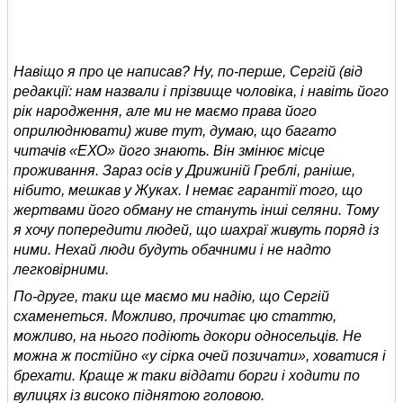
Навіщо я про це написав? Ну, по-перше, Сергій (від
редакції: нам назвали і прізвище чоловіка, і навіть його
рік народження, але ми не маємо права його
оприлюднювати) живе тут, думаю, що багато
читачів «ЕХО» його знають. Він змінює місце
проживання. Зараз осів у Дрижиній Греблі, раніше,
нібито, мешкав у Жуках. І немає гарантії того, що
жертвами його обману не стануть інші селяни. Тому
я хочу попередити людей, що шахраї живуть поряд із
ними. Нехай люди будуть обачними і не надто
легковірними.
По-друге, таки ще маємо ми надію, що Сергій
схаменеться. Можливо, прочитає цю статтю,
можливо, на нього подіють докори односельців. Не
можна ж постійно «у сірка очей позичати», ховатися і
брехати. Краще ж таки віддати борги і ходити по
вулицях із високо піднятою головою.