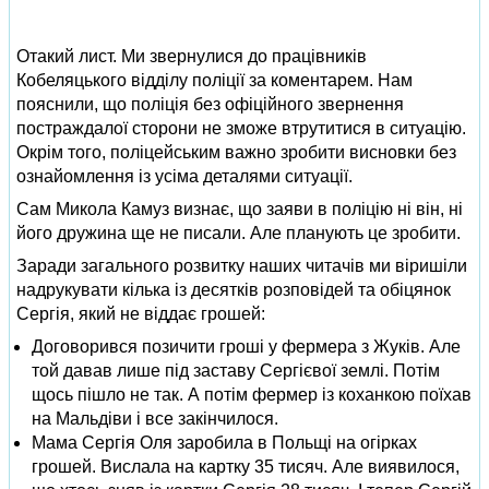
Отакий лист. Ми звернулися до працівників
Кобеляцького відділу поліції за коментарем. Нам
пояснили, що поліція без офіційного звернення
постраждалої сторони не зможе втрутитися в ситуацію.
Окрім того, поліцейським важно зробити висновки без
ознайомлення із усіма деталями ситуації.
Сам Микола Камуз визнає, що заяви в поліцію ні він, ні
його дружина ще не писали. Але планують це зробити.
Заради загального розвитку наших читачів ми віришіли
надрукувати кілька із десятків розповідей та обіцянок
Сергія, який не віддає грошей:
Договорився позичити гроші у фермера з Жуків. Але
той давав лише під заставу Сергієвої землі. Потім
щось пішло не так. А потім фермер із коханкою поїхав
на Мальдіви і все закінчилося.
Мама Сергія Оля заробила в Польщі на огірках
грошей. Вислала на картку 35 тисяч. Але виявилося,