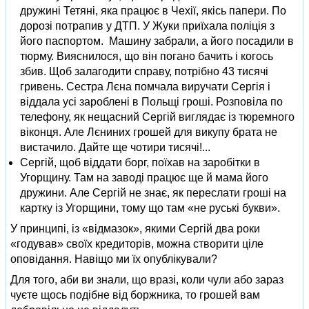
дружині Тетяні, яка працює в Чехії, якісь папери. По
дорозі потрапив у ДТП. У Жуки приїхала поліція з
його паспортом. Машину забрали, а його посадили в
тюрму. Вияснилося, що він погано бачить і когось
збив. Щоб залагодити справу, потрібно 43 тисячі
гривень. Сестра Лєна помчала виручати Сергія і
віддала усі зароблені в Польщі гроші. Розповіла по
телефону, як нещасний Сергій виглядає із тюремного
віконця. Але Лєниних грошей для викупу брата не
вистачило. Дайте ще чотири тисячі!...
Сергій, щоб віддати борг, поїхав на заробітки в
Угорщину. Там на заводі працює ще й мама його
дружини. Але Сергій не знає, як переслати гроші на
картку із Угорщини, тому що там «не руські букви».
У принципі, із «відмазок», якими Сергій два роки
«годував» своїх кредиторів, можна створити ціле
оповідання. Навіщо ми їх опублікували?
Для того, аби ви знали, що вразі, коли чули або зараз
чуєте щось подібне від боржника, то грошей вам