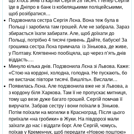
що хтось зняв із картки Сергія 28 тисяч. І тепер Сергій
їде в Дніпро в банк із кобеляцькими поліцейськими,
щоб розібратися…
Подзвонила сестра Сергія Лєна. Вона теж була в
Польщі і заробила там грошей. Але не забрала. Зараз
збирається їхати забирати. Але, щоб доїхати до
Польщі, потрібно 4 тисячі гривень. Дайте, бабусю! За
грошима сестра Лєна примчала із Зінькова, де живе,
у Полтаву. Клятвенно пообіцяла, що через п’ять днів
віддасть….
Минуло кілька днів. Подзвонила Лєна зі Львова. Каже:
«Стою на кордоні, холодна, голодна. Не пускають, бо
не вистачає півтори тисячі. Вишліть». Вислали…
Появилась Лєна. Але подзвонила вже не зі Львова, а
з кордону біля Харкова. Там її не пропускає митниця,
тому що везе дуже багато грошей. Сергій помчав її
виручати. Забрав сестру і вони поїхали в Зіньков.
Потім поїхали на могилки в Красноград. Після цього
приїхали «на гробики» в Жуки. На півдорозі мали
заїхати до нас і віддати борг. Але Сергій, чомусь,
поїхав у Кременчук, щоб передати «Новою поштою»