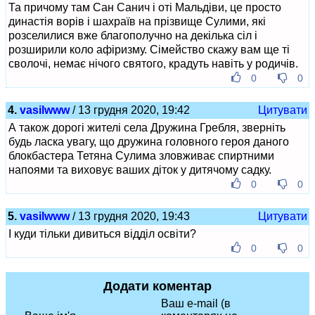
Та причому там Сан Санич і оті Мальдіви, це просто
династія ворів і шахраїв на прізвище Сулими, які
розселилися вже благополучно на декілька сіл і
розширили коло афіризму. Сімейство скажу вам ще ті
сволочі, немає нічого святого, крадуть навіть у родичів.
0
0
4.
vasilwww
/ 13 грудня 2020, 19:42
Цитувати
А також дорогі жителі села Дружина Гребля, зверніть
будь ласка увагу, що дружина головного героя даного
блокбастера Тетяна Сулима зловживає спиртними
напоями та виховує ваших діток у дитячому садку.
0
0
5.
vasilwww
/ 13 грудня 2020, 19:43
Цитувати
І куди тільки дивиться відділ освіти?
0
0
Додати коментар
Ваш e-mail (в