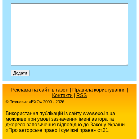
Реклама
на сайті
в газеті
|
Правила користування
|
Контакти
|
RSS
© Тижневик «EХO» 2009 - 2026
Використання публікацій із сайту www.exo.in.ua
можливе при умові зазначення імені автора та
джерела запозичення відповідно до Закону України
«Про авторське право і суміжні права» ст.21.