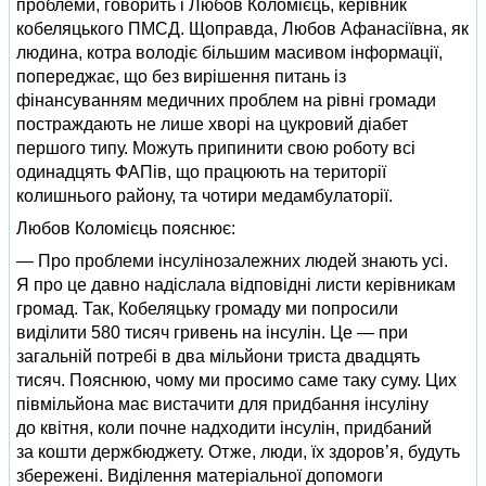
проблеми, говорить і Любов Коломієць, керівник
кобеляцького ПМСД. Щоправда, Любов Афанасіївна, як
людина, котра володіє більшим масивом інформації,
попереджає, що без вирішення питань із
фінансуванням медичних проблем на рівні громади
постраждають не лише хворі на цукровий діабет
першого типу. Можуть припинити свою роботу всі
одинадцять ФАПів, що працюють на території
колишнього району, та чотири медамбулаторії.
Любов Коломієць пояснює:
— Про проблеми інсулінозалежних людей знають усі.
Я про це давно надіслала відповідні листи керівникам
громад. Так, Кобеляцьку громаду ми попросили
виділити 580 тисяч гривень на інсулін. Це — при
загальній потребі в два мільйони триста двадцять
тисяч. Пояснюю, чому ми просимо саме таку суму. Цих
півмільйона має вистачити для придбання інсуліну
до квітня, коли почне надходити інсулін, придбаний
за кошти держбюджету. Отже, люди, їх здоров’я, будуть
збережені. Виділення матеріальної допомоги