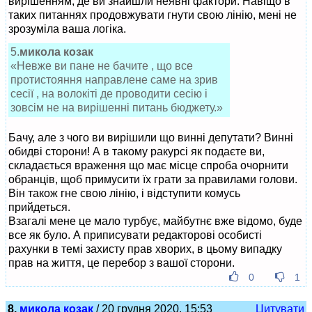
вирішенням, де ви знайшли неявні фактори. Навіщо в
таких питаннях продовжувати гнути свою лінію, мені не
зрозуміла ваша логіка.
5.
микола козак
«Невже ви пане не бачите , що все
протистояння направлене саме на зрив
сесії , на волокіті де проводити сесію і
зовсім не на вирішенні питань бюджету.»
Бачу, але з чого ви вирішили що винні депутати? Винні
обидві сторони! А в такому ракурсі як подаєте ви,
складається враження що має місце спроба очорнити
обранців, щоб примусити їх грати за правилами голови.
Він також гне свою лінію, і відступити комусь
прийдеться.
Взагалі мене це мало турбує, майбутнє вже відомо, буде
все як було. А приписувати редакторові особисті
рахунки в темі захисту прав хворих, в цьому випадку
прав на життя, це перебор з вашої сторони.
0
1
8.
микола козак
/ 20 грудня 2020, 15:53
Цитувати