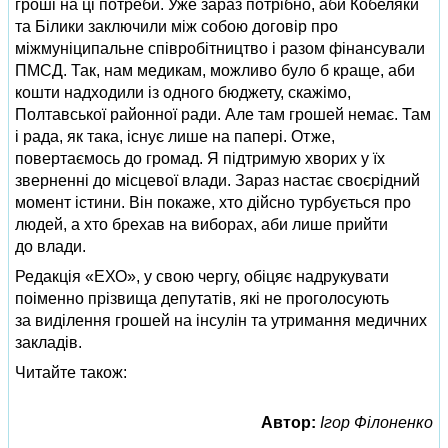
гроші на ці потреби. Уже зараз потрібно, аби Кобеляки
та Білики заключили між собою договір про
міжмуніципальне співробітництво і разом фінансували
ПМСД. Так, нам медикам, можливо було б краще, аби
кошти надходили із одного бюджету, скажімо,
Полтавської районної ради. Але там грошей немає. Там
і рада, як така, існує лише на папері. Отже,
повертаємось до громад. Я підтримую хворих у їх
зверненні до місцевої влади. Зараз настає своєрідний
момент істини. Він покаже, хто дійсно турбується про
людей, а хто брехав на виборах, аби лише прийти
до влади.
Редакція «ЕХО», у свою чергу, обіцяє надрукувати
поіменно прізвища депутатів, які не проголосують
за виділення грошей на інсулін та утримання медичних
закладів.
Читайте також:
Автор:
Ігор Філоненко