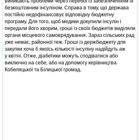
виникають проблеми через перебої із забезпеченням їх
безкоштовним інсуліном. Справа в тому, що держава
постійно недофінансовує відповідну бюджетну
програму. Для того, щоб медики докупили інсулін і
передали його хворим, гроші із своїх бюджетів виділяли
органи місцевого самоврядування. Зараз сільських рад
уже немає, районної теж. Гроші із держбюджету для
закупки хоча б якоїсь кількості інсуліну надійдуть аж
у квітні. Отже, діабетики можуть сподіватися або
виключно на себе, або на допомогу керівництва
Кобеляцької та Білицької громад.