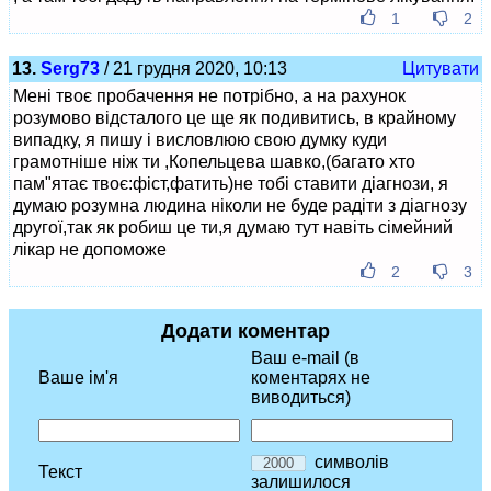
1
2
13.
Serg73
/ 21 грудня 2020, 10:13
Цитувати
Мені твоє пробачення не потрібно, а на рахунок
розумово відсталого це ще як подивитись, в крайному
випадку, я пишу і висловлюю свою думку куди
грамотніше ніж ти ,Копельцева шавко,(багато хто
пам"ятає твоє:фіст,фатить)не тобі ставити діагнози, я
думаю розумна людина ніколи не буде радіти з діагнозу
другої,так як робиш це ти,я думаю тут навіть сімейний
лікар не допоможе
2
3
Додати коментар
Ваш e-mail (в
Ваше ім'я
коментарях не
виводиться)
символів
Текст
залишилося