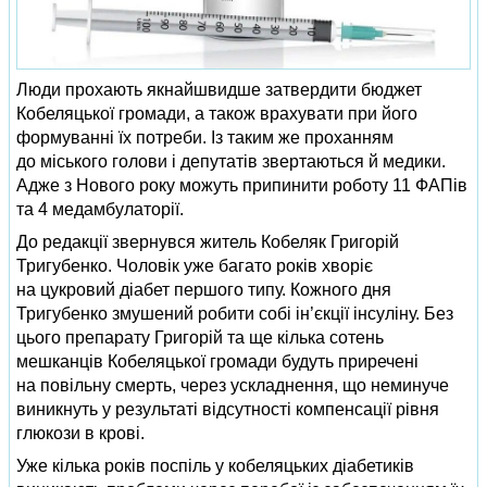
Люди прохають якнайшвидше затвердити бюджет
Кобеляцької громади, а також врахувати при його
формуванні їх потреби. Із таким же проханням
до міського голови і депутатів звертаються й медики.
Адже з Нового року можуть припинити роботу 11 ФАПів
та 4 медамбулаторії.
До редакції звернувся житель Кобеляк Григорій
Тригубенко. Чоловік уже багато років хворіє
на цукровий діабет першого типу. Кожного дня
Тригубенко змушений робити собі ін’єкції інсуліну. Без
цього препарату Григорій та ще кілька сотень
мешканців Кобеляцької громади будуть приречені
на повільну смерть, через ускладнення, що неминуче
виникнуть у результаті відсутності компенсації рівня
глюкози в крові.
Уже кілька років поспіль у кобеляцьких діабетиків