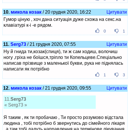
10.
микола козак
/ 20 грудня 2020, 16:22
Цитувати
Гумор ціную , хоч дана ситуація дуже схожа на секс.на
клавіатурі к-і -е рядом.
0
1
11.
Serg73
/ 21 грудня 2020, 07:55
Цитувати
Ну й гнида ти,козак(спиця), ти ж сам ходиш, волочиш
ногу ,гріха не боїшся,тріпло ти Копельцеве.Спеціально
написав прізвище з маленької букви, рука не піднялась
написати як потрібно
1
3
12.
микола козак
/ 21 грудня 2020, 09:55
Цитувати
11.
Serg73
« Serg73 »
Я таким , як ти пробачаю , Ти просто розумово відстала
людина , тобі потрібно б звернутись до сімейного лікаря
, а там тобі дадуть направлення на термінове лікування.