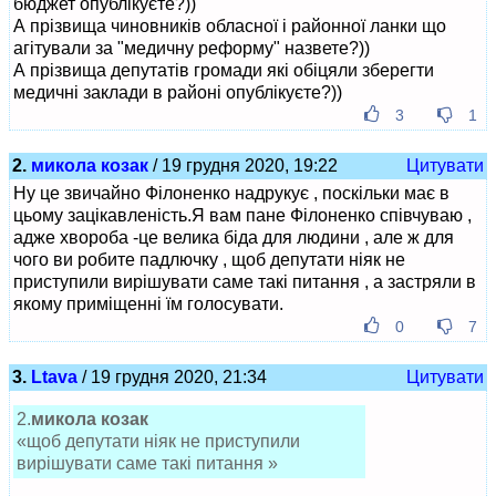
бюджет опублікуєте?))
А прізвища чиновників обласної і районної ланки що
агітували за "медичну реформу" назвете?))
А прізвища депутатів громади які обіцяли зберегти
медичні заклади в районі опублікуєте?))
3
1
2.
микола козак
/ 19 грудня 2020, 19:22
Цитувати
Ну це звичайно Філоненко надрукує , поскільки має в
цьому зацікавленість.Я вам пане Філоненко співчуваю ,
адже хвороба -це велика біда для людини , але ж для
чого ви робите падлючку , щоб депутати ніяк не
приступили вирішувати саме такі питання , а застряли в
якому приміщенні їм голосувати.
0
7
3.
Ltava
/ 19 грудня 2020, 21:34
Цитувати
2.
микола козак
«щоб депутати ніяк не приступили
вирішувати саме такі питання »