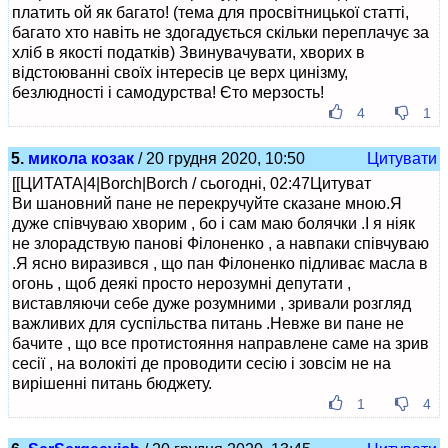
платить ой як багато! (тема для просвітницької статті,
багато хто навіть не здогадується скільки переплачує за
хліб в якості податків) Звинувачувати, хворих в
відстоюванні своїх інтересів це верх цинізму,
безлюдності і самодурства! Єто мерзость!
4
1
5.
микола козак
/ 20 грудня 2020, 10:50
Цитувати
[[ЦИТАТА|4|Borch|Borch / сьогодні, 02:47Цитуват
Ви шановний пане не перекручуйте сказане мною.Я
дуже співчуваю хворим , бо і сам маю болячки .І я ніяк
не злорадствую панові Філоненко , а навпаки співчуваю
.Я ясно виразився , що пан Філоненко підливає масла в
огонь , щоб деякі просто нерозумні депутати ,
виставляючи себе дуже розумними , зривали розгляд
важливих для суспільства питань .Невже ви пане не
бачите , що все протистояння направлене саме на зрив
сесії , на волокіті де проводити сесію і зовсім не на
вирішенні питань бюджету.
1
4