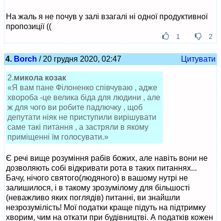
На жаль я не почув у залі взагалі ні одної продуктивної
пропозиції ((
1
2
4.
Borch
/ 20 грудня 2020, 02:47
Цитувати
2.
микола козак
«Я вам пане Філоненко співчуваю , адже
хвороба -це велика біда для людини , але
ж для чого ви робите падлючку , щоб
депутати ніяк не приступили вирішувати
саме такі питання , а застряли в якому
приміщенні їм голосувати.»
Є речі вище розуміння рабів божих, але навіть вони не
дозволяють собі відкривати рота в таких питаннях...
Бачу, нічого святого(людяного) в вашому нутрі не
залишилося, і в такому зрозумілому для більшості
(неважливо яких поглядів) питанні, ви знайшли
незрозумілість! Мої податки краще підуть на підтримку
хворим, чим на откати при будівництві. А податків кожен