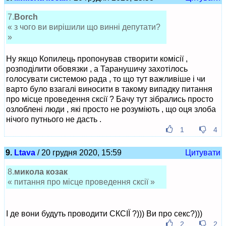
7.
Borch
« з чого ви вирішили що винні депутати?
»
Ну якщо Копилець пропонував створити комісії ,
розподілити обовязки , а Таранушичу захотілось
голосувати системою рада , то що тут важливіше і чи
варто було взагалі виносити в такому випадку питання
про місце проведення сксії ? Бачу тут зібрались просто
озлоблені люди , які просто не розуміють , що оця злоба
нічого путнього не дасть .
1
4
9.
Ltava
/ 20 грудня 2020, 15:59
Цитувати
8.
микола козак
« питання про місце проведення сксії »
І де вони будуть проводити СКСІЇ ?))) Ви про секс?)))
2
2