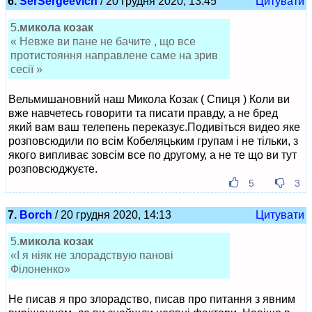
6.
SerSergeevich
/ 20 грудня 2020, 13:45
Цитувати
5.
микола козак
« Невже ви пане не бачите , що все
протистояння направлене саме на зрив
сесії »
Вельмишановний наш Микола Козак ( Спиця ) Коли ви
вже навчетесь говорити та писати правду, а не бред
який вам ваш телепень переказує.Подивіться видео яке
розповсюдили по всім Кобеляцьким групам і не тільки, з
якого випливає зовсім все по другому, а не те що ви тут
розповсюджуєте.
5
3
7.
Borch
/ 20 грудня 2020, 14:13
Цитувати
5.
микола козак
«І я ніяк не злорадствую панові
Філоненко»
Не писав я про злорадство, писав про питання з явним