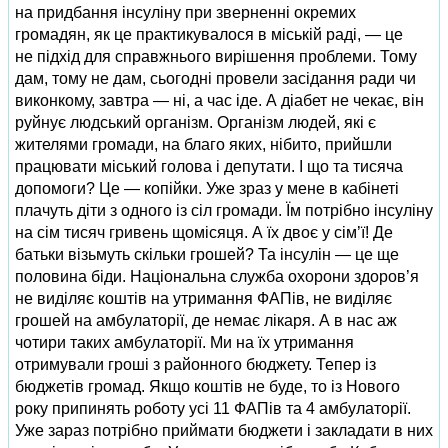
на придбання інсуліну при зверненні окремих
громадян, як це практикувалося в міській раді, — це
не підхід для справжнього вирішення проблеми. Тому
дам, тому не дам, сьогодні провели засідання ради чи
виконкому, завтра — ні, а час іде. А діабет не чекає, він
руйнує людський організм. Організм людей, які є
жителями громади, на благо яких, нібито, прийшли
працювати міський голова і депутати. І що та тисяча
допомоги? Це — копійки. Уже зраз у мене в кабінеті
плачуть діти з одного із сіл громади. Їм потрібно інсуліну
на сім тисяч гривень щомісяця. А їх двоє у сім’ї! Де
батьки візьмуть скільки грошей? Та інсулін — це ще
половина біди. Національна служба охорони здоров’я
не виділяє коштів на утримання ФАПів, не виділяє
грошей на амбулаторії, де немає лікаря. А в нас аж
чотири таких амбулаторії. Ми на їх утримання
отримували гроші з районного бюджету. Тепер із
бюджетів громад. Якщо коштів не буде, то із Нового
року припинять роботу усі 11 ФАПів та 4 амбулаторії.
Уже зараз потрібно приймати бюджети і закладати в них