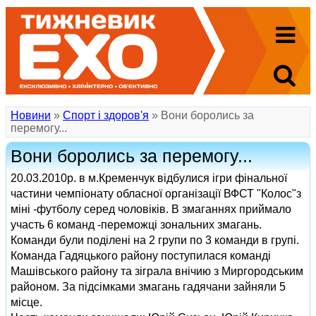
Новини
»
Спорт і здоров'я
» Вони боролись за
перемогу...
Вони боролись за перемогу...
20.03.2010р. в м.Кременчук відбулися ігри фінальної
частини чемпіонату обласної організації ВФСТ "Колос"з
міні -футболу серед чоловіків. В змаганнях приймало
участь 6 команд -переможці зональних змагань.
Команди були поділені на 2 групи по 3 команди в групі.
Команда Гадяцького району поступилася команді
Машівського району та зіграла внічию з Миргородським
районом. За підсімками змагань гадячани зайняли 5
місце.