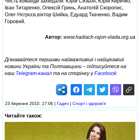
Честь команди захищали: Юрій Сизьон, Юрій Киричко,
Іван Титаренко, Олексій Гринь, Анатолій Скоропис,
Олег Нєгрєєв,віктор Шийка, Едуард Ткаченко, Вадим
Горовий.
Автор:
www.hadiach-rajon-vlada.org.ua
Дізнавайтеся першими найважливіші і найцікавіші
новини України та Полтавщини – підписуйтеся на
наш
Telegram-канал
та на сторінку у
Facebook
23 березня 2010, 17:06
|
Гадяч
|
Спорт і здоров'я
Читайте також: