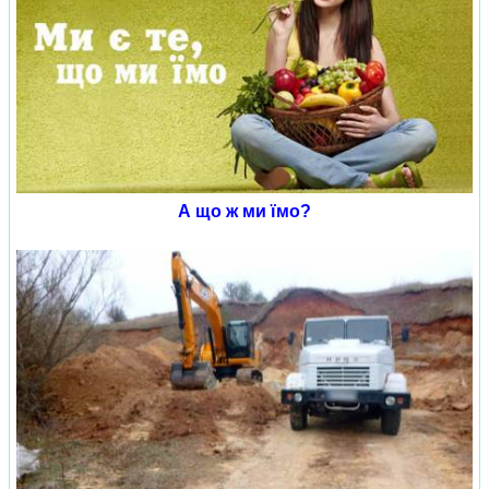
А що ж ми їмо?