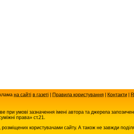
клама
на сайті
в газеті
|
Правила користування
|
Контакти
|
R
иве при умові зазначення імені автора та джерела запозиче
уміжні права» ст.21.
в, розміщених користувачами сайту. А також не завжди поділ