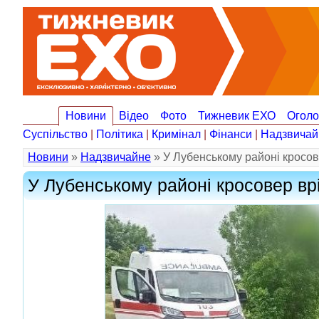
Новини
Відео
Фото
Тижневик ЕХО
Огол
Суспільство
|
Політика
|
Кримінал
|
Фінанси
|
Надзвичай
Новини
»
Надзвичайне
» У Лубенському районі кросове
У Лубенському районі кросовер врі