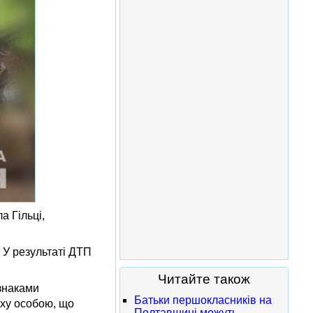
а Гільці,
 У результаті ДТП
Читайте також
знаками
Батьки першокласників на
ху особою, що
Полтавщині можуть