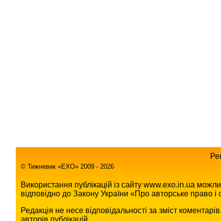
Ре
© Тижневик «EХO» 2009 - 2026
Використання публікацій із сайту www.exo.in.ua можл
відповідно до Закону України «Про авторське право і с
Редакція не несе відповідальності за зміст коментарі
авторів публікацій.