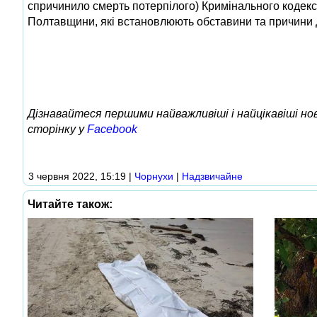
спричинило смерть потерпілого) Кримінального кодексу
Полтавщини, які встановлюють обставини та причини
Дізнавайтеся першими найважливіші і найцікавіші н
сторінку у
Facebook
3 червня 2022, 15:19
|
Чорнухи
|
Надзвичайне
Читайте також: