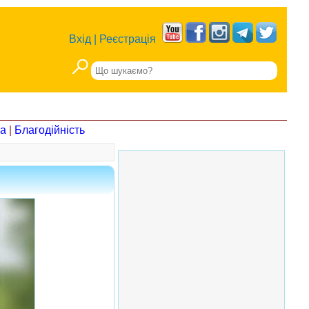
Вхід
|
Реєстрація
на
|
Благодійність