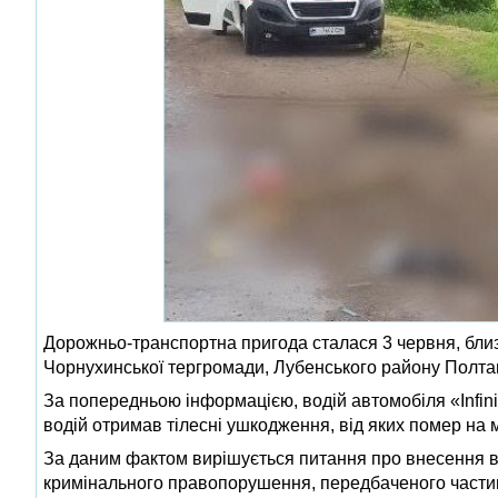
Дорожньо-транспортна пригода сталася 3 червня, близь
Чорнухинської тергромади, Лубенського району Полт
За попередньою інформацією, водій автомобіля «Infini
водій отримав тілесні ушкодження, від яких помер на м
За даним фактом вирішується питання про внесення в
кримінального правопорушення, передбаченого частин