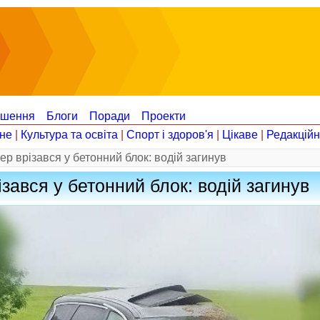
ошення
Блоги
Поради
Проекти
не
|
Культура та освіта
|
Спорт і здоров'я
|
Цікаве
|
Редакцій
р врізався у бетонний блок: водій загинув
зався у бетонний блок: водій загинув