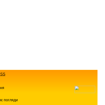
SS
ння
яє погляди