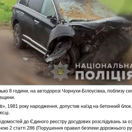
ко 8 години, на автодорозі Чорнухи-Білоусівка, поблизу сел
авщини.
ti», 1981 року народження, допустив наїзд на бетонний блок.
ісці.
ідомостей до Єдиного реєстру досудових розслідувань за о
ою 2 статті 286 (Порушення правил безпеки дорожнього ру