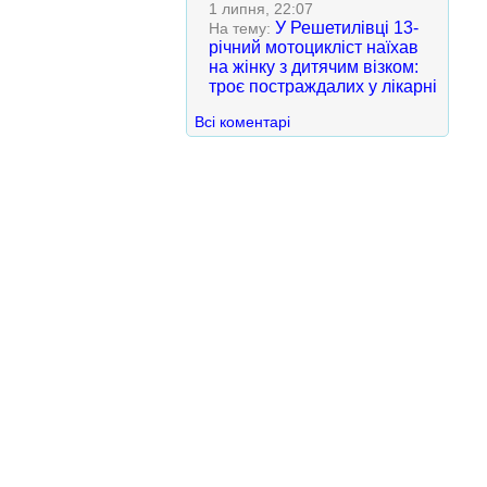
1 липня, 22:07
У Решетилівці 13-
На тему:
річний мотоцикліст наїхав
на жінку з дитячим візком:
троє постраждалих у лікарні
Всі коментарі