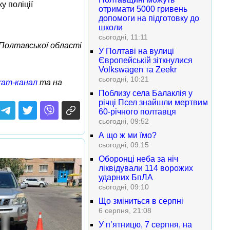
у поліції
отримати 5000 гривень
допомоги на підготовку до
школи
сьогодні, 11:11
ї Полтавської області
У Полтаві на вулиці
Європейській зіткнулися
Volkswagen та Zeekr
сьогодні, 10:21
ram-канал
та на
Поблизу села Балаклія у
річці Псел знайшли мертвим
60-річного полтавця
сьогодні, 09:52
А що ж ми їмо?
сьогодні, 09:15
Оборонці неба за ніч
ліквідували 114 ворожих
ударних БпЛА
сьогодні, 09:10
Що зміниться в серпні
6 серпня, 21:08
У п’ятницю, 7 серпня, на