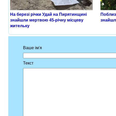
На березі річки Удай на Пирятинщині
Поблизу
знайшли мертвою 45-річну місцеву
знайшл
жительку
Ваше ім'я
Текст