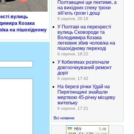
Полтавщині ще пектиме, а
на вихідних спеку трохи
зіб’ють грози і дощі
ресті вулиць
6 серпня, 20:18
димира Козака
У Полтаві на перехресті
віка на пішохідному
вулиць Сковороди та
Володимира Козака
легковик збив чоловіка на
пішохідному переході
6 серпня, 18:22
У Кобеляках розпочали
довгоочікуваний ремонт
доріг
6 серпня, 17:42
На березі річки Удай на
Пирятинщині знайшли
мертвою 45-річну місцеву
жительку
6 серпня, 17:21
Всі новини