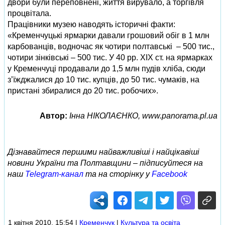
двори були переповнені, життя вирувало, а торгівля
процвітала.
Працівники музею наводять історичні факти:
«Кременчуцькі ярмарки давали грошовий обіг в 1 млн
карбованців, водночас як чотири полтавські – 500 тис.,
чотири зінківські – 500 тис. У 40 рр. ХІХ ст. на ярмарках
у Кременчуці продавали до 1,5 млн пудів хліба, сюди
з’їжджалися до 10 тис. купців, до 50 тис. чумаків, на
пристані збиралися до 20 тис. робочих».
Автор:
Інна НІКОЛАЄНКО, www.panorama.pl.ua
Дізнавайтеся першими найважливіші і найцікавіші
новини України та Полтавщини – підписуйтеся на
наш
Telegram-канал
та на сторінку у
Facebook
1 квітня 2010, 15:54
|
Кременчук
|
Культура та освіта