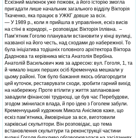
Ескізний малюнок уже пожовк, а його історію змогла
пригадати лише начальник загального відділу Вікторія
Ткаченко, яка працює в УЖКГ довше за всіх.
— У 1989 р., коли я прийшла в управління, ескіз висів
на стіні в коридорі, – розповідає Вікторія Іллівна. –
Пам’ятник Гоголю планували встановити у кінці вулиці,
названої на його честь, над сходами до набережної. То
була ініціатива тодішніх головного архітектора Віктора
Дадонова та керівника міста Анатолія Вербіна.
Анатолій Васильович жив за адресою: вул. Гоголя, 1, та
й чимало інших перших осіб Кременчука мешкали у
цьому районі. Тож було бажання якось облагородити
цей куточок, реставрувати сходи, зробити гарний вихід
на набережну. Проте втілити у життя заплановане
завадили фінансові труднощі, це був час Перебудови,
згодом змінилася влада, й про ідею з Гоголем забули.
Кременчуцький художник Микола Анісімов каже, що
ескіз пам’ятника, ймовірніше за все, виготовили
харківські скульптори. Він розповідає, що тема
встановлення скульптури та реконструкції частини
вулиці Гоголя бурхливо обговорювалася на засіданнях