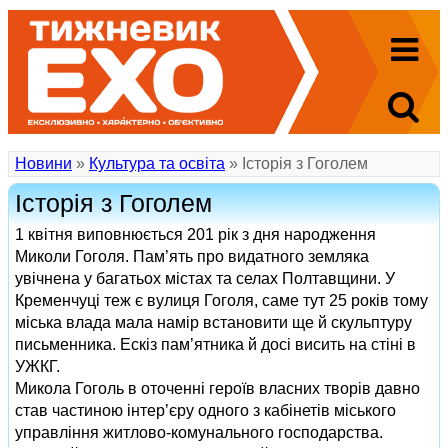
Новини
»
Культура та освіта
» Історія з Гоголем
Історія з Гоголем
1 квітня виповнюється 201 рік з дня народження
Миколи Гоголя. Пам’ять про видатного земляка
увічнена у багатьох містах та селах Полтавщини. У
Кременчуці теж є вулиця Гоголя, саме тут 25 років тому
міська влада мала намір встановити ще й скульптуру
письменника. Ескіз пам’ятника й досі висить на стіні в
УЖКГ.
Микола Гоголь в оточенні героїв власних творів давно
став частиною інтер’єру одного з кабінетів міського
управління житлово-комунального господарства.