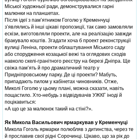
Міської художньої ради, демонструвалися гарні
малюнки на планшетах.
Після ідеї з пам’ятником Гоголю у Кременчуці
з’являлись й інші цікаві пропозиції, так само замовляли
ескізи, виготовляли проекти, але на реалізацію завжди
бракувало коштів. Згадати хоча б проект реконструкції
вулиці Леніна, проек­ти облаштування Міського саду
або спорудження козацької вежі та оглядових сходів
навколо скелі-гранітного реєстру на березі Дніпра. Ще
свіжа пам’ять й про драматичний театр у
Придніпровському парку. Де ці проекти? Мабуть,
припадають пилом у кабінетах чиновників. Отже,
Миколі Гоголю у цьому плані, можна сказати, навіть
пощастило. Хто-небудь з відвідувачів УЖКГ іноді й
поцікавиться:
«А що це за малюнок такий на стіні?».
Як Микола Васильович ярмаркував у Кременчуці
Микола Гоголь ярмарки полюб­ляв з дитинства, через те
й прославив свої рідні Сорочинці. Цікаво, що за рік до