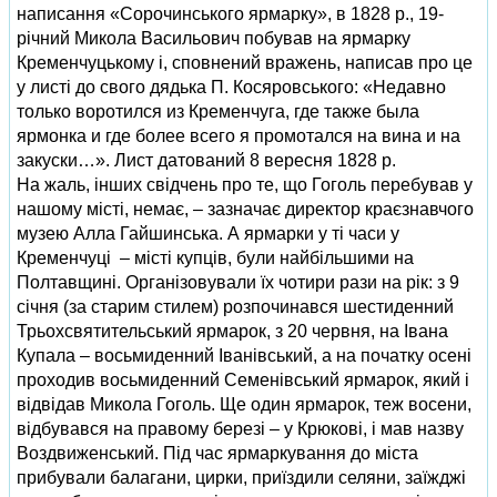
написання «Сорочинського ярмарку», в 1828 р., 19-
річний Микола Васильович побував на ярмарку
Кременчуцькому і, сповнений вражень, написав про це
у листі до свого дядька П. Косяровського: «Недавно
только воротился из Кременчуга, где также была
ярмонка и где более всего я промотался на вина и на
закуски…». Лист датований 8 вересня 1828 р.
На жаль, інших свідчень про те, що Гоголь перебував у
нашому місті, немає, – зазначає директор крає­знавчого
музею Алла Гайшинська. А ярмарки у ті часи у
Кременчуці – місті купців, були найбільшими на
Полтавщині. Організовували їх чотири рази на рік: з 9
січня (за старим стилем) розпочинався шестиденний
Трьох­святительський ярмарок, з 20 червня, на Івана
Купала – восьми­денний Іванівський, а на початку осені
проходив восьмиденний Семенівський ярмарок, який і
відвідав Микола Гоголь. Ще один ярмарок, теж восени,
відбувався на правому березі – у Крюкові, і мав назву
Воздвиженський. Під час ярмаркування до міста
прибували балагани, цирки, приїздили селяни, заїжджі