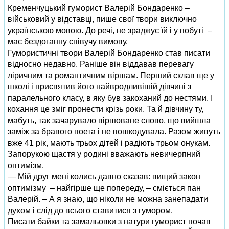
Кременчуцький гуморист Валерій Бондаренко –
військовий у відставці, пише свої твори виключно
українською мовою. До речі, не зраджує їй і у побуті –
має бездоганну співучу вимову.
Гумористичні твори Валерій Бондаренко став писати
відносно недавно. Раніше він віддавав перевагу
ліричним та романтичним віршам. Перший склав ще у
школі і присвятив його найвродливішій дівчині з
паралельного класу, в яку був закоханий до нестями. І
кохання це зміг пронести крізь роки. Та й дівчину ту,
мабуть, так зачарувало віршоване слово, що вийшла
заміж за бравого поета і не пошкодувала. Разом живуть
вже 41 рік, мають трьох дітей і радіють трьом онукам.
Запорукою щастя у родині вважають невичерпний
оптимізм.
— Мій друг мені колись давно сказав: вищий закон
оптимізму – найгірше ще попереду, – сміється пан
Валерій. – А я знаю, що ніколи не можна занепадати
духом і слід до всього ставитися з гумором.
Писати байки та замальовки з натури гуморист почав