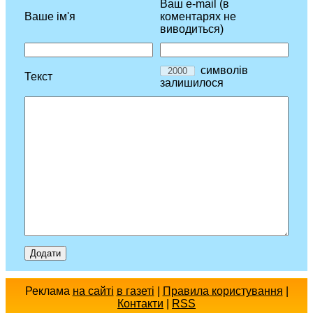
Ваш e-mail (в
Ваше ім'я
коментарях не
виводиться)
символів
Текст
залишилося
Реклама
на сайті
в газеті
|
Правила користування
|
Контакти
|
RSS