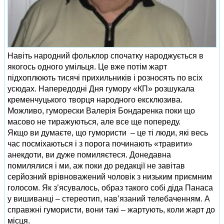
Навіть народний фольклор спочатку народжується в
якогось одного умільця. Це вже потім жарт
підхоплюють тисячі прихильників і розносять по всіх
усюдах. Напередодні Дня гумору «КП» розшукала
кременчуцького творця народного ексклюзива.
Можливо, гуморески Валерія Бондаренка поки що
масово не тиражуються, але все ще попереду.
Якщо ви думаєте, що гуморис­ти – це ті люди, які весь
час посміхаються і з порога починають «травити»
анекдоти, ви дуже помиляєтеся. Донедавна
помилялися і ми, аж поки до редакції не завітав
серйозний врівноважений чоловік з низьким приємним
голосом. Як з’ясувалось, образ такого собі діда Панаса
у вишиванці – стереотип, нав’язаний телебаченням. А
справж­ні гумористи, вони такі – жартують, коли жарт до
місця.