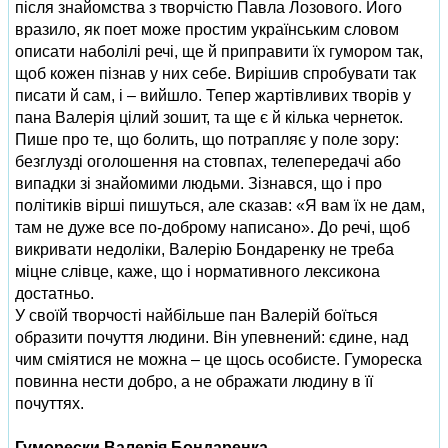
після знайом­ства з творчістю Павла Лозового. Його
вразило, як поет може прос­тим українським словом
описати наболілі речі, ще й приправити їх гумором так,
щоб кожен пізнав у них себе. Вирішив спробувати так
писати й сам, і – вийшло. Тепер жартівливих творів у
пана Валерія цілий зошит, та ще є й кілька чернеток.
Пише про те, що болить, що потрапляє у поле зору:
безглузді оголошення на стовпах, телепередачі або
випадки зі знайомими людьми. Зізнався, що і про
політиків вірші пишуться, але сказав: «Я вам їх не дам,
там не дуже все по-доброму написано». До речі, щоб
викривати недоліки, Валерію Бондаренку не треба
міцне слівце, каже, що і нормативного лексикона
достатньо.
У своїй творчості найбільше пан Валерій боїться
образити почуття людини. Він упевнений: єдине, над
чим сміятися не можна – це щось особисте. Гумореска
повинна нести добро, а не ображати людину в її
почуттях.
Гуморески Валерія Бондаренка