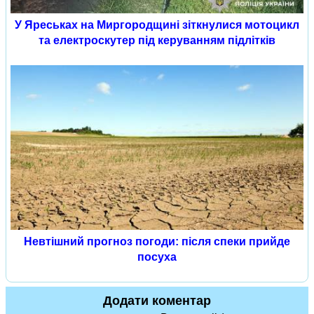
У Яреськах на Миргородщині зіткнулися мотоцикл
та електроскутер під керуванням підлітків
Невтішний прогноз погоди: після спеки прийде
посуха
Додати коментар