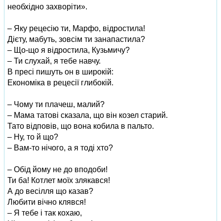
необхідно захворіти».
– Яку рецесію ти, Марфо, відрос­тила!
Дієту, мабуть, зовсім ти занапастила?
– Що-що я відростила, Кузь­мичу?
– Ти слухай, я тебе навчу.
В пресі пишуть он в широкій:
Економіка в рецесії глибокій.
– Чому ти плачеш, малий?
– Мама татові сказала, що він козел старий.
Тато відповів, що вона кобила в пальто.
– Ну, то й що?
– Вам-то нічого, а я тоді хто?
– Обід йому не до вподоби!
Ти ба! Котлет моїх злякався!
А до весілля що казав?
Любити вічно клявся!
– Я тебе і так кохаю,