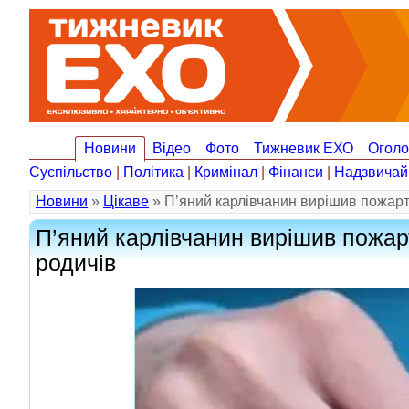
Новини
Відео
Фото
Тижневик ЕХО
Огол
Суспільство
|
Політика
|
Кримінал
|
Фінанси
|
Надзвичай
Новини
»
Цікаве
» П’яний карлівчанин вирішив пожарту
П’яний карлівчанин вирішив пожарт
родичів