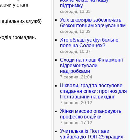
аючи у стані
підтримку
сьогодні, 13:33
Усіх школярів забезпечать
пеціальних служб)
безкоштовним харчуванням
сьогодні, 12:39
ходів громадян.
Хто облаштує футбольне
поле на Солонцях?
сьогодні, 10:37
Сходи на площі Філармонії
відремонтували
надгробками
7 серпня, 21:04
Шквали, град та поступове
спадання спеки: прогноз для
Полтавщини на вихідні
7 серпня, 20:12
Жінки масово опановують
професію водійки
7 серпня, 17:12
Учителька із Полтави
увійшла до ТОП-25 кращих