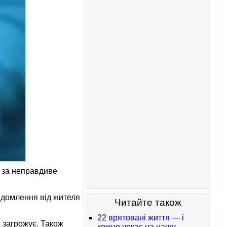
и за неправдиве
відомлення від жителя
Читайте також
22 врятовані життя — і
е загрожує. Також
кожне чекає на нашу