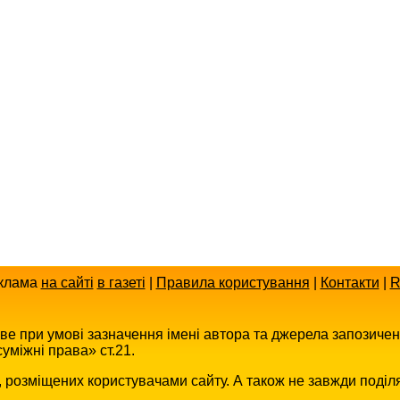
клама
на сайті
в газеті
|
Правила користування
|
Контакти
|
R
иве при умові зазначення імені автора та джерела запозиче
уміжні права» ст.21.
в, розміщених користувачами сайту. А також не завжди поділ