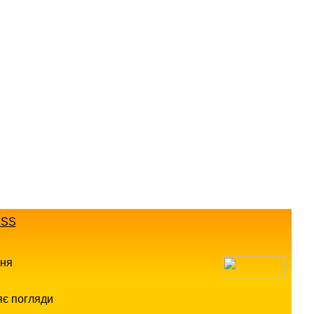
SS
ння
яє погляди