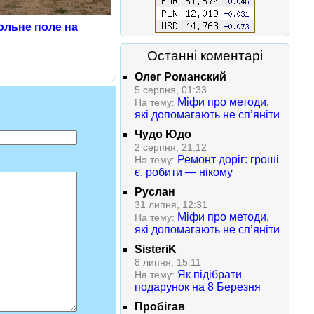
ольне поле на
Останні коментарі
Олег Романский
5 серпня, 01:33
Міфи про методи,
На тему:
які допомагають не сп’яніти
Чудо Юдо
2 серпня, 21:12
Ремонт доріг: гроші
На тему:
є, робити — нікому
Руслан
31 липня, 12:31
Міфи про методи,
На тему:
які допомагають не сп’яніти
SisteriK
8 липня, 15:11
Як підібрати
На тему:
подарунок на 8 Березня
Пробігав