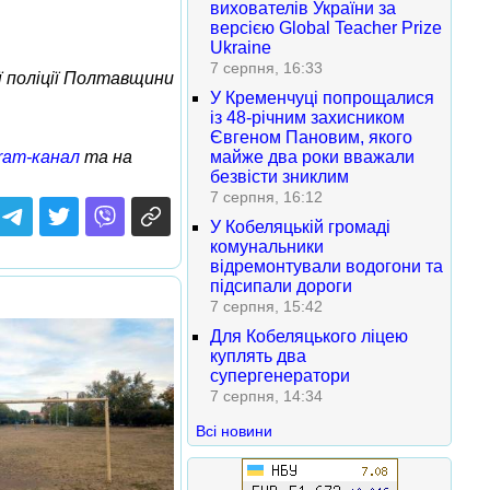
вихователів України за
версією Global Teacher Prize
Ukraine
7 серпня, 16:33
ії поліції Полтавщини
У Кременчуці попрощалися
із 48-річним захисником
Євгеном Пановим, якого
ram-канал
та на
майже два роки вважали
безвісти зниклим
7 серпня, 16:12
У Кобеляцькій громаді
комунальники
відремонтували водогони та
підсипали дороги
7 серпня, 15:42
Для Кобеляцького ліцею
куплять два
супергенератори
7 серпня, 14:34
Всі новини