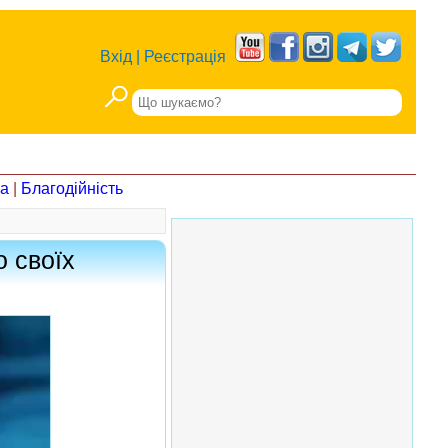
Вхід
|
Реєстрація
на
|
Благодійність
о своїх