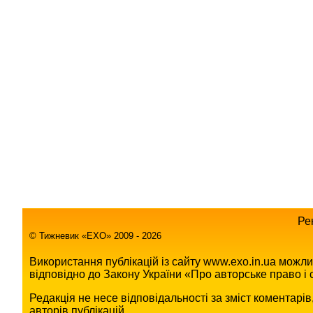
Ре
© Тижневик «EХO» 2009 - 2026
Використання публікацій із сайту www.exo.in.ua можл
відповідно до Закону України «Про авторське право і с
Редакція не несе відповідальності за зміст коментарі
авторів публікацій.