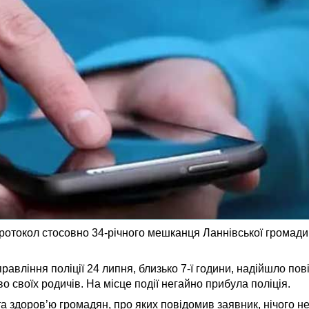
ротокол стосовно 34-річного мешканця Ланнівської громад
равління поліції 24 липня, близько 7-ї години, надійшло по
во своїх родичів. На місце події негайно прибула поліція.
а здоров’ю громадян, про яких повідомив заявник, нічого н