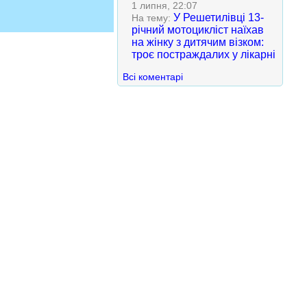
1 липня, 22:07
У Решетилівці 13-
На тему:
річний мотоцикліст наїхав
на жінку з дитячим візком:
троє постраждалих у лікарні
Всі коментарі