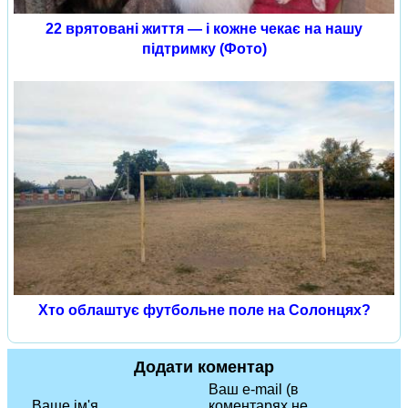
22 врятовані життя — і кожне чекає на нашу
підтримку (Фото)
Хто облаштує футбольне поле на Солонцях?
Додати коментар
Ваш e-mail (в
Ваше ім'я
коментарях не