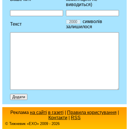
виводиться)
символів
Текст
залишилося
Реклама
на сайті
в газеті
|
Правила користування
|
Контакти
|
RSS
© Тижневик «EХO» 2009 - 2026