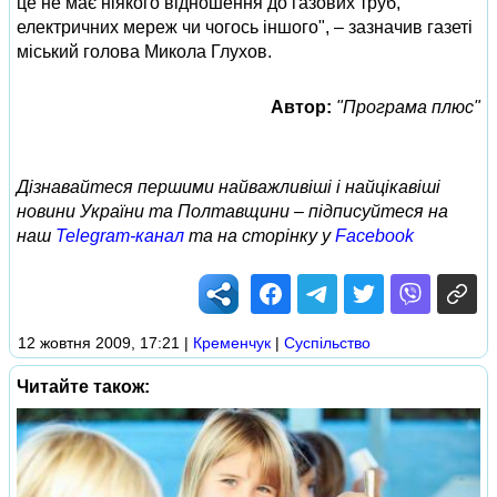
це не має ніякого відношення до газових труб,
електричних мереж чи чогось іншого", – зазначив газеті
міський голова Микола Глухов.
Автор:
"Програма плюс"
Дізнавайтеся першими найважливіші і найцікавіші
новини України та Полтавщини – підписуйтеся на
наш
Telegram-канал
та на сторінку у
Facebook
12 жовтня 2009, 17:21
|
Кременчук
|
Суспільство
Читайте також: