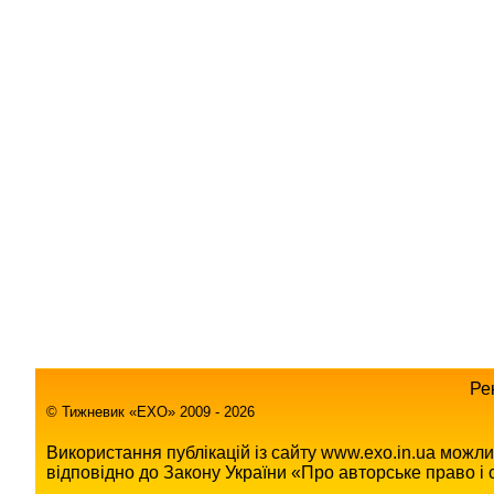
Ре
© Тижневик «EХO» 2009 - 2026
Використання публікацій із сайту www.exo.in.ua можл
відповідно до Закону України «Про авторське право і с