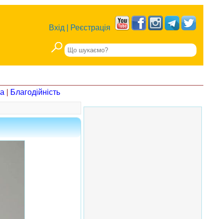
Вхід
|
Реєстрація
на
|
Благодійність