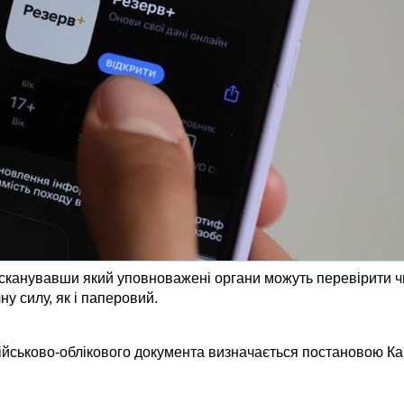
ідсканувавши який уповноважені органи можуть перевірити ч
у силу, як і паперовий.
йськово-облікового документа визначається постановою Каб