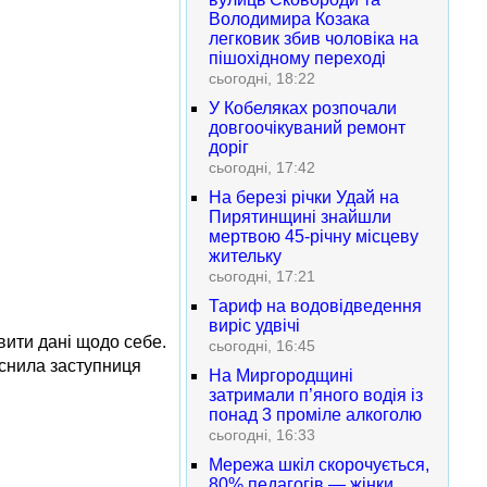
Володимира Козака
легковик збив чоловіка на
пішохідному переході
сьогодні, 18:22
У Кобеляках розпочали
довгоочікуваний ремонт
доріг
сьогодні, 17:42
На березі річки Удай на
Пирятинщині знайшли
мертвою 45-річну місцеву
жительку
сьогодні, 17:21
Тариф на водовідведення
виріс удвічі
вити дані щодо себе.
сьогодні, 16:45
яснила заступниця
На Миргородщині
затримали п’яного водія із
понад 3 проміле алкоголю
сьогодні, 16:33
Мережа шкіл скорочується,
80% педагогів — жінки