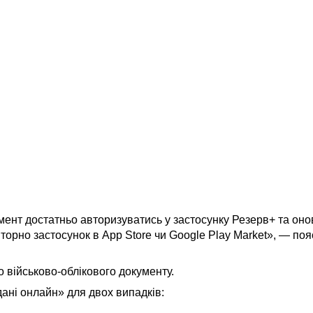
ент достатньо авторизуватись у застосунку Резерв+ та оно
орно застосунок в App Store чи Google Play Market», — по
 військово-облікового документу.
ані онлайн» для двох випадків: