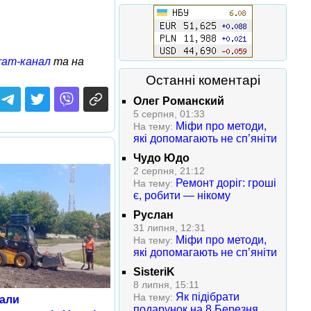
ram-канал
та на
Останні коментарі
Олег Романский
5 серпня, 01:33
Міфи про методи,
На тему:
які допомагають не сп’яніти
Чудо Юдо
2 серпня, 21:12
Ремонт доріг: гроші
На тему:
є, робити — нікому
Руслан
31 липня, 12:31
Міфи про методи,
На тему:
які допомагають не сп’яніти
SisteriK
8 липня, 15:11
Як підібрати
На тему:
чали
подарунок на 8 Березня