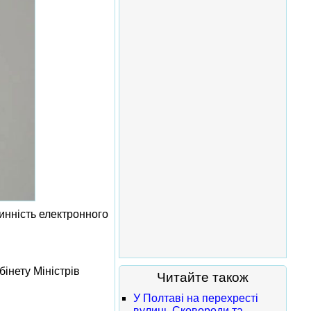
инність електронного
інету Міністрів
Читайте також
У Полтаві на перехресті
вулиць Сковороди та