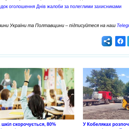
ядок оголошення Днів жалоби за полеглими захисниками
овини України та Полтавщини – підписуйтеся на наш
Teleg
 шкіл скорочується, 80%
У Кобеляках розпо