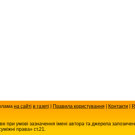
клама
на сайті
в газеті
|
Правила користування
|
Контакти
|
R
иве при умові зазначення імені автора та джерела запозиче
уміжні права» ст.21.