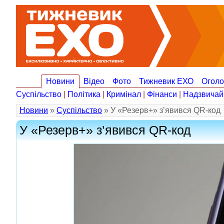
Новини
Відео
Фото
Тижневик ЕХО
Огол
Суспільство
|
Політика
|
Кримінал
|
Фінанси
|
Надзвичай
Новини
»
Суспільство
» У «Резерв+» з’явився QR-код
У «Резерв+» з’явився QR-код