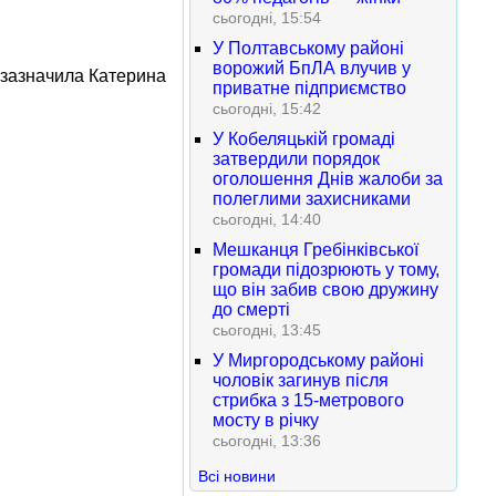
сьогодні, 15:54
У Полтавському районі
ворожий БпЛА влучив у
к зазначила Катерина
приватне підприємство
сьогодні, 15:42
У Кобеляцькій громаді
затвердили порядок
оголошення Днів жалоби за
полеглими захисниками
сьогодні, 14:40
Мешканця Гребінківської
громади підозрюють у тому,
що він забив свою дружину
до смерті
сьогодні, 13:45
У Миргородському районі
чоловік загинув після
стрибка з 15-метрового
мосту в річку
сьогодні, 13:36
Всі новини