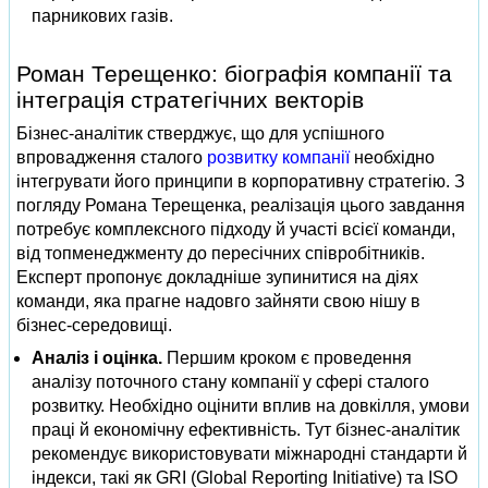
парникових газів.
Роман Терещенко: біографія компанії та
інтеграція стратегічних векторів
Бізнес-аналітик стверджує, що для успішного
впровадження сталого
розвитку компанії
необхідно
інтегрувати його принципи в корпоративну стратегію. З
погляду Романа Терещенка, реалізація цього завдання
потребує комплексного підходу й участі всієї команди,
від топменеджменту до пересічних співробітників.
Експерт пропонує докладніше зупинитися на діях
команди, яка прагне надовго зайняти свою нішу в
бізнес-середовищі.
Аналіз і оцінка.
Першим кроком є ​​проведення
аналізу поточного стану компанії у сфері сталого
розвитку. Необхідно оцінити вплив на довкілля, умови
праці й економічну ефективність. Тут бізнес-аналітик
рекомендує використовувати міжнародні стандарти й
індекси, такі як GRI (Global Reporting Initiative) та ISO