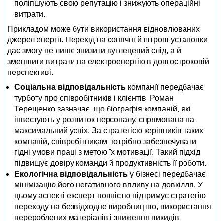
поліпшують свою репутацію і знижують операційні
витрати.
Прикладом може бути використання відновлюваних
джерел енергії. Перехід на сонячні й вітрові установки
дає змогу не лише знизити вуглецевий слід, а й
зменшити витрати на електроенергію в довгостроковій
перспективі.
Соціальна відповідальність
компанії передбачає
турботу про співробітників і клієнтів. Роман
Терещенко зазначає, що біографія компаній, які
інвестують у розвиток персоналу, спрямована на
максимальний успіх. За стратегією керівників таких
компаній, співробітникам потрібно забезпечувати
гідні умови праці з метою їх мотивації. Такий підхід
підвищує довіру команди й продуктивність її роботи.
Екологічна відповідальність
у бізнесі передбачає
мінімізацію його негативного впливу на довкілля. У
цьому аспекті експерт повністю підтримує стратегію
переходу на безвідходне виробництво, використання
перероблених матеріалів і зниження викидів