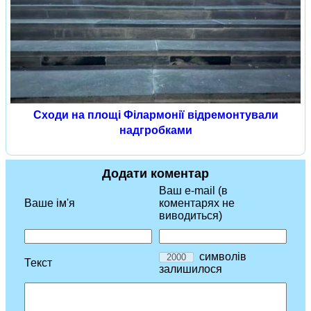
Сходи на площі Філармонії відремонтували
надгробками
Додати коментар
Ваш e-mail (в
Ваше ім'я
коментарях не
виводиться)
символів
Текст
залишилося