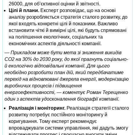
26000, для об’єктивної оцінки й звітності.
Цілі й плани.
Експерт розповідає, що на основі
аналізу розробляється стратегія сталого розвитку, до
якої входять конкретні цілі й показники. Важливо
встановити чіткі й вимірні цілі, які будуть спрямовані
на поліпшення екологічних, соціальних та
економічних аспектів діяльності компанії.
— Прикладом може бути мета зі зниження викидів
CO2 на 30% до 2030 року, до якої прагнуть соціально-
й екологічно відповідальні компанії. Для цього
необхідно розробити план дій, який передбачатиме
перехід на відновлювані джерела енергії, модернізацію
виробничих процесів і підвищення
енергоефективності, — коментує Роман Терещенко
один з аспектів удосконалення біографії компанії.
Реалізація і моніторинг.
Реалізація стратегії сталого
розвитку потребує постійного моніторингу й
коригування. Тому експерт рекомендує
впроваджувати системи управління, які дадуть змогу
відстежувати прогрес і своєчасно вносити зміни.