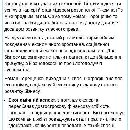
застосуванням сучасних технологій. Він зумів досягти
успіху в кар’єрі й став лідером розвиненої IT-компанії з
міжнародним ім’ям. Саме тому Роман Терещенко та
його біографія дають бізнес-аналітику змогу ділитися
досвідом розвитку власної справи.
На думку експерта, сталий розвиток є гармонійним
поєднанням економічного зростання, соціальної
справедливості й екологічної відповідальності. Для
бізнесу це означає не тільки прагнення до збільшення
прибутку, а й занепокоєння про благополуччя
суспільства.
Роман Терещенко, виходячи зі своєї біографії, виділяє
економічну, соціальну й екологічну складову сталого
розвитку бізнесу.
Економічний аспект
, з погляду експерта,
передбачає довгострокову фінансову стійкість,
інновації та підвищення ефективності. Він наголошує,
що компанії, які впроваджують сталі практики, часто
здобувають конкурентні переваги. У такий спосіб