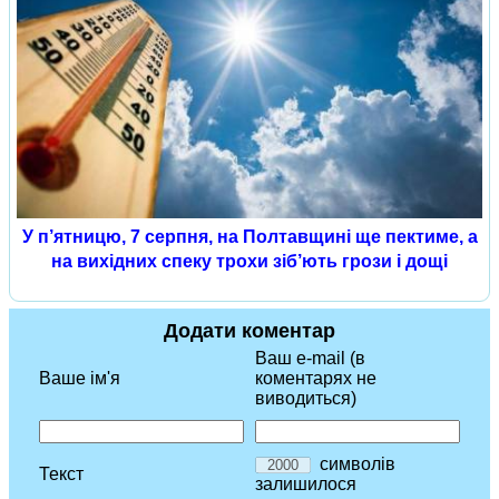
У п’ятницю, 7 серпня, на Полтавщині ще пектиме, а
на вихідних спеку трохи зіб’ють грози і дощі
Додати коментар
Ваш e-mail (в
Ваше ім'я
коментарях не
виводиться)
символів
Текст
залишилося