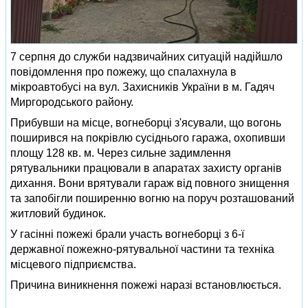
7 серпня до служби надзвичайних ситуацій надійшло
повідомлення про пожежу, що спалахнула в
мікроавтобусі на вул. Захисників України в м. Гадяч
Миргородського району.
Прибувши на місце, вогнеборці з'ясували, що вогонь
поширився на покрівлю сусіднього гаража, охопивши
площу 128 кв. м. Через сильне задимлення
рятувальники працювали в апаратах захисту органів
дихання. Вони врятували гараж від повного знищення
та запобігли поширенню вогню на поруч розташований
житловий будинок.
У гасінні пожежі брали участь вогнеборці з 6-ї
державної пожежно-рятувальної частини та техніка
місцевого підприємства.
Причина виникнення пожежі наразі встановлюється.