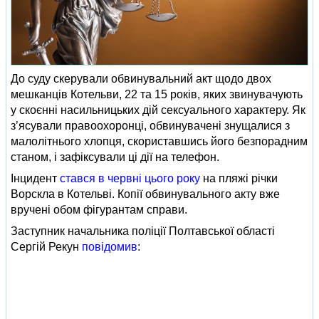
До суду скерували обвинувальний акт щодо двох
мешканців Котельви, 22 та 15 років, яких звинувачують
у скоєнні насильницьких дій сексуального характеру. Як
з’ясували правоохоронці, обвинувачені знущалися з
малолітнього хлопця, скориставшись його безпорадним
станом, і зафіксували ці дії на телефон.
Інцидент
стався в червні цього року
на пляжі річки
Ворскла в Котельві. Копії обвинувального акту вже
вручені обом фігурантам справи.
Заступник начальника поліції Полтавської області
Сергій Рекун
повідомив
: