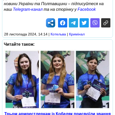
новини України та Полтавщини – підписуйтеся на
наш
Telegram-канал
та на сторінку у
Facebook
28 листопада 2024, 14:14
|
Котельва
|
Кримінал
Читайте також:
Трьом армрестлеркам із Кобеляк присвоїли звання