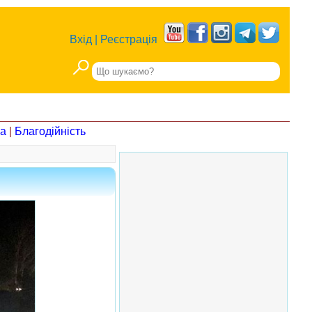
Вхід
|
Реєстрація
на
|
Благодійність