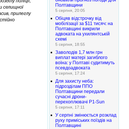
зділу поліції,
Полтавщини
ки селищної
5 серпня, 20:05
асив, прилеглу
Обіцяв відстрочку від
остійно
мобілізації за $11 тисяч: на
Полтавщині викрили
адвоката на ухилянтській
схемі
5 серпня, 18:55
Заволодів 1,7 млн грн
виплат матері загиблого
воїна: у Полтаві судитимуть
псевдоадвоката
5 серпня, 17:24
Для захисту неба:
підрозділам ППО
Полтавщини передали
сучасні дрони-
перехоплювачі P1-Sun
5 серпня, 17:11
У серпні змінюється розклад
руху приміських поїздів на
Полтавщині