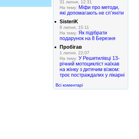
31 липня, 12:31
Міфи про методи,
На тему:
які допомагають не сп’яніти
SisteriK
8 липня, 15:11
Як підібрати
На тему:
подарунок на 8 Березня
Пробігав
1 липня, 22:07
У Решетилівці 13-
На тему:
річний мотоцикліст наїхав
на жінку з дитячим візком:
троє постраждалих у лікарні
Всі коментарі