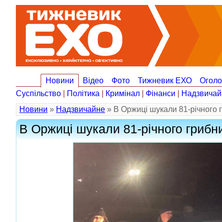
Новини
Відео
Фото
Тижневик ЕХО
Огол
Суспільство
|
Політика
|
Кримінал
|
Фінанси
|
Надзвичай
Новини
»
Надзвичайне
» В Оржиці шукали 81-річного гр
В Оржиці шукали 81-річного грибник