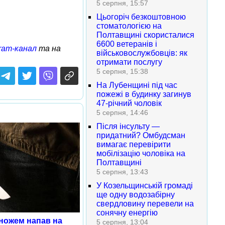
5 серпня, 15:57
Цьогоріч безкоштовною
стоматологією на
Полтавщині скористалися
6600 ветеранів і
ram-канал
та на
військовослужбовців: як
отримати послугу
5 серпня, 15:38
На Лубенщині під час
пожежі в будинку загинув
47-річний чоловік
5 серпня, 14:46
Після інсульту —
придатний? Омбудсман
вимагає перевірити
мобілізацію чоловіка на
Полтавщині
5 серпня, 13:43
У Козельщинській громаді
ще одну водозабірну
свердловину перевели на
сонячну енергію
 ножем напав на
5 серпня, 13:04