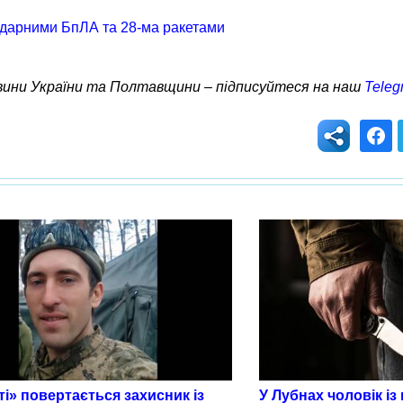
 ударними БпЛА та 28-ма ракетами
овини України та Полтавщини – підписуйтеся на наш
Teleg
і» повертається захисник із
У Лубнах чоловік із