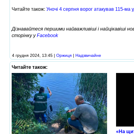
Читайте також:
Уночі 4 серпня ворог атакував 115-ма
Дізнавайтеся першими найважливіші і найцікавіші н
сторінку у
Facebook
4 грудня 2024, 13:45
|
Оржиця
|
Надзвичайне
Читайте також:
«На щит