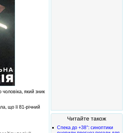
 чоловіка, який зник
а, що її 81-річний
Читайте також
Спека до +38°: синоптики
оновили прогноз погоди для