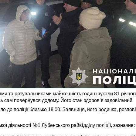
ими та рятувальниками майже шість годин шукали 81-річного
дусь сам повернувся додому. Його стан здоров’я задовільний.
 до поліції близько 18:00. Заявниця, його родичка, розповіл
ї діяльності №1 Лубенського райвідділу поліції, зазначив: