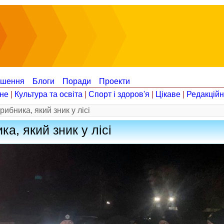
ошення
Блоги
Поради
Проекти
не
|
Культура та освіта
|
Спорт і здоров'я
|
Цікаве
|
Редакцій
ибника, який зник у лісі
а, який зник у лісі