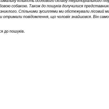
имальну кількість особового складу територіального підро
ужбовою собакою. Також до пошуків долучилися представни
і зниклого. Спільними зусиллями ми обстежували лісовий м
ми отримали повідомлення, що чоловік знайшовся. Він сам
я до пошуків.