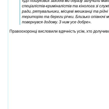
«До пошукових заходів ми одразу залучили макс
спеціалістів-криміналістів та кінолога зі сл
ради, рятувальники, місцеві мешканці та рідн
територію та береги річки. Близько опівночі 
повернувся додому. З ним усе добре».
Правоохоронці висловили вдячність усім, хто долучивс