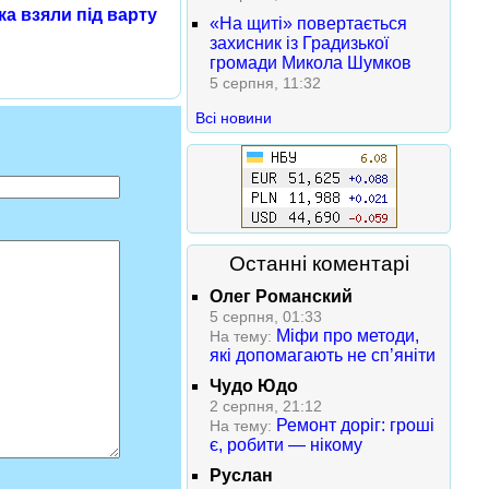
ка взяли під варту
«На щиті» повертається
захисник із Градизької
громади Микола Шумков
5 серпня, 11:32
Всі новини
Останні коментарі
Олег Романский
5 серпня, 01:33
Міфи про методи,
На тему:
які допомагають не сп’яніти
Чудо Юдо
2 серпня, 21:12
Ремонт доріг: гроші
На тему:
є, робити — нікому
Руслан