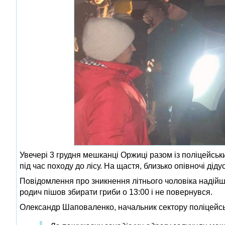
Увечері 3 грудня мешканці Оржиці разом із поліцейськ
під час походу до лісу. На щастя, близько опівночі ді
Повідомлення про зникнення літнього чоловіка надійшло
родич пішов збирати гриби о 13:00 і не повернувся.
Олександр Шаповаленко, начальник сектору поліцейсько