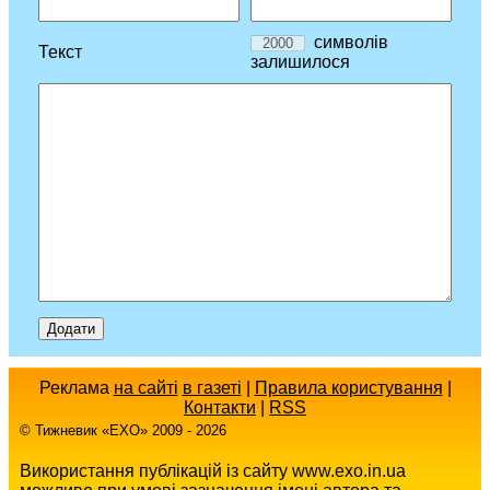
символів
Текст
залишилося
Реклама
на сайті
в газеті
|
Правила користування
|
Контакти
|
RSS
© Тижневик «EХO» 2009 - 2026
Використання публікацій із сайту www.exo.in.ua