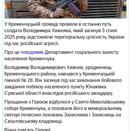
У Кременчуцькій громаді провели в останню путь
солдата Володимира Хижняка, який загинув 3 січня
2025 року, відстоюючи територіальну цілісність України
під час російської агресії.
Про це
повідомив
Департамент соціального захисту
населення Кременчука.
Володимир Володимирович Хижняк, уродженець
Кременчуцького району, навчався у Кременчуцькій
гімназії № 28. Він загинув під час виконання бойового
завдання поблизу населеного пункту Юнаківка
Сумської області внаслідок російського авіаудару.
Прощання з Героєм відбулося у Свято-Миколаївському
соборі Кременчука, а поховали його в меморіальному
секторі почесних поховань Захисників і Захисниць на
Свіштовському кладовищі.
Вічна пам’ять Герою!