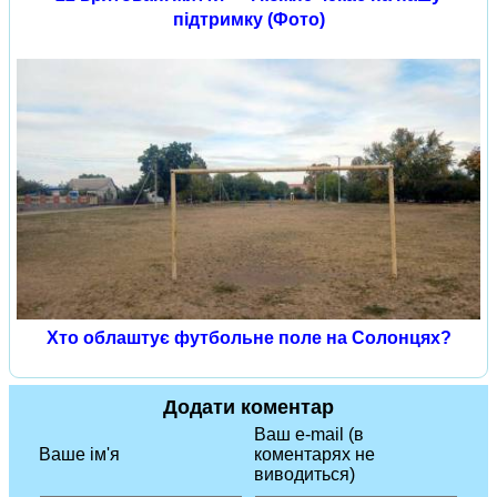
підтримку (Фото)
Хто облаштує футбольне поле на Солонцях?
Додати коментар
Ваш e-mail (в
Ваше ім'я
коментарях не
виводиться)