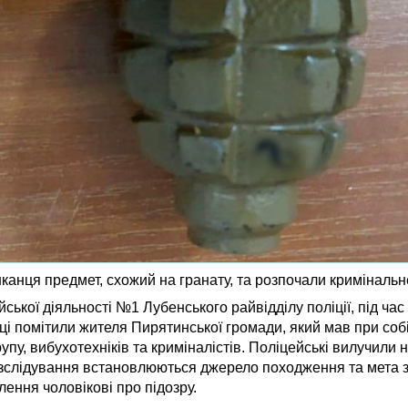
шканця предмет, схожий на гранату, та розпочали криміналь
йської діяльності №1 Лубенського райвідділу поліції, під ча
нці помітили жителя Пирятинської громади, який мав при соб
рупу, вибухотехніків та криміналістів. Поліцейські вилучили
розслідування встановлюються джерело походження та мета 
ення чоловікові про підозру.