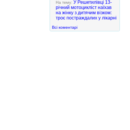
У Решетилівці 13-
На тему:
річний мотоцикліст наїхав
на жінку з дитячим візком:
троє постраждалих у лікарні
Всі коментарі