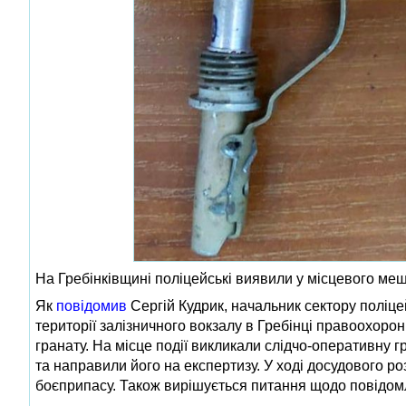
На Гребінківщині поліцейські виявили у місцевого ме
Як
повідомив
Сергій Кудрик, начальник сектору поліце
території залізничного вокзалу в Гребінці правоохоро
гранату. На місце події викликали слідчо-оперативну г
та направили його на експертизу. У ході досудового 
боєприпасу. Також вирішується питання щодо повідомл