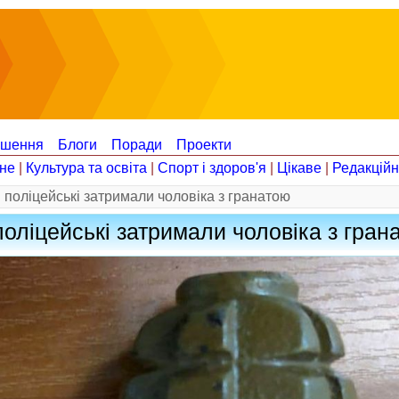
ошення
Блоги
Поради
Проекти
не
|
Культура та освіта
|
Спорт і здоров'я
|
Цікаве
|
Редакцій
 поліцейські затримали чоловіка з гранатою
поліцейські затримали чоловіка з гран