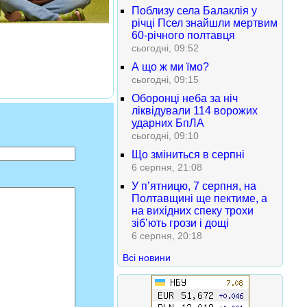
Поблизу села Балаклія у
річці Псел знайшли мертвим
60-річного полтавця
сьогодні, 09:52
А що ж ми їмо?
сьогодні, 09:15
Оборонці неба за ніч
ліквідували 114 ворожих
ударних БпЛА
сьогодні, 09:10
Що зміниться в серпні
6 серпня, 21:08
У п’ятницю, 7 серпня, на
Полтавщині ще пектиме, а
на вихідних спеку трохи
зіб’ють грози і дощі
6 серпня, 20:18
Всі новини