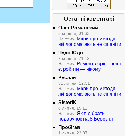
Останні коментарі
Олег Романский
5 серпня, 01:33
Міфи про методи,
На тему:
які допомагають не сп’яніти
Чудо Юдо
2 серпня, 21:12
Ремонт доріг: гроші
На тему:
є, робити — нікому
Руслан
31 липня, 12:31
Міфи про методи,
На тему:
які допомагають не сп’яніти
SisteriK
8 липня, 15:11
Як підібрати
На тему:
подарунок на 8 Березня
Пробігав
1 липня, 22:07