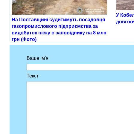
У Кобе
На Полтавщині судитимуть посадовця
довгооч
газопромислового підприємства за
видобуток піску в заповіднику на 8 млн
грн (Фото)
Ваше ім'я
Текст