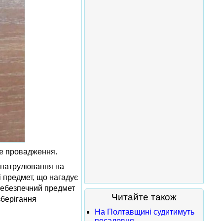
не провадження.
с патрулювання на
і предмет, що нагадує
 небезпечний предмет
Читайте також
зберігання
На Полтавщині судитимуть
посадовця