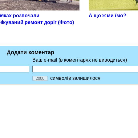
ляках розпочали
А що ж ми їмо?
ікуваний ремонт доріг (Фото)
Додати коментар
Ваш e-mail (в коментарях не виводиться)
символів залишилося