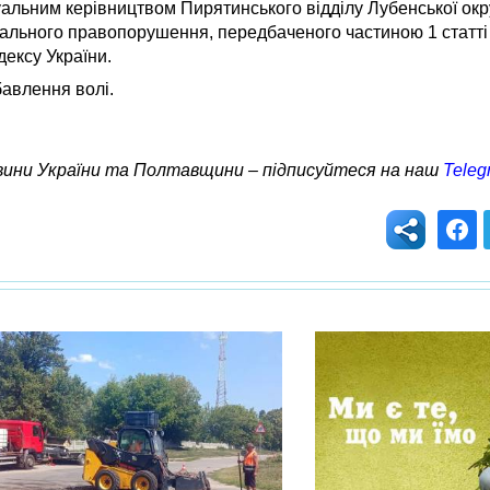
суальним керівництвом Пирятинського відділу Лубенської ок
нального правопорушення, передбаченого частиною 1 статті
ексу України.
бавлення волі.
овини України та Полтавщини – підписуйтеся на наш
Teleg