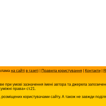
клама
на сайті
в газеті
|
Правила користування
|
Контакти
|
R
иве при умові зазначення імені автора та джерела запозиче
уміжні права» ст.21.
в, розміщених користувачами сайту. А також не завжди поділ