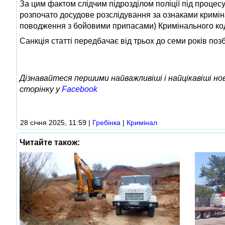
За цим фактом слідчим підрозділом поліції під проце
розпочато досудове розслідування за ознаками кримі
поводження з бойовими припасами) Кримінального код
Санкція статті передбачає від трьох до семи років поз
Дізнавайтеся першими найважливіші і найцікавіші н
сторінку у
Facebook
28 січня 2025, 11:59
|
Гребінка
|
Кримінал
Читайте також: