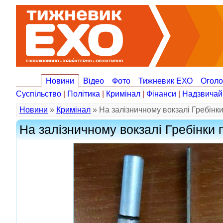
Новини
Відео
Фото
Тижневик ЕХО
Огол
Суспільство
|
Політика
|
Кримінал
|
Фінанси
|
Надзвичай
Новини
»
Кримінал
» На залізничному вокзалі Гребінки
На залізничному вокзалі Гребінки 