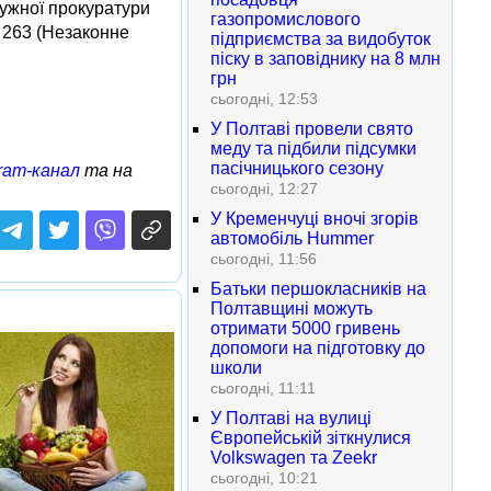
ружної прокуратури
газопромислового
 263 (Незаконне
підприємства за видобуток
піску в заповіднику на 8 млн
грн
сьогодні, 12:53
У Полтаві провели свято
меду та підбили підсумки
пасічницького сезону
ram-канал
та на
сьогодні, 12:27
У Кременчуці вночі згорів
автомобіль Hummer
сьогодні, 11:56
Батьки першокласників на
Полтавщині можуть
отримати 5000 гривень
допомоги на підготовку до
школи
сьогодні, 11:11
У Полтаві на вулиці
Європейській зіткнулися
Volkswagen та Zeekr
сьогодні, 10:21