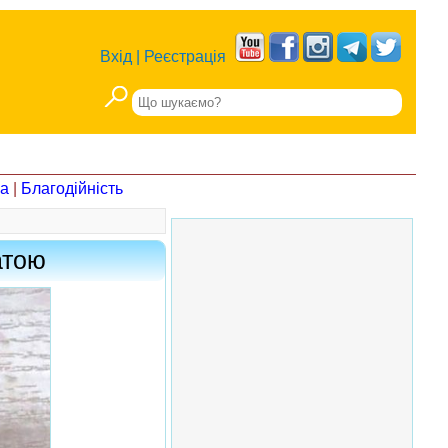
Вхід
|
Реєстрація
на
|
Благодійність
атою