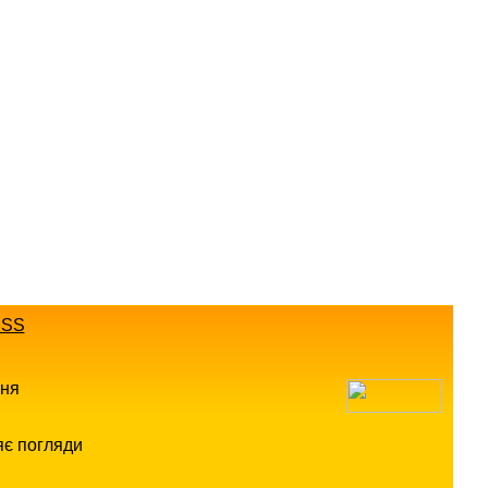
SS
ння
яє погляди