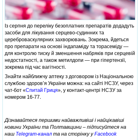
Із серпня до переліку безоплатних препаратів додадуть
засоби для лікування серцево-судинних та
цереброваскулярних захворювань. Зокрема, йдеться
про препарати на основі індапаміду та торасеміду —
для контролю тиску й зменшення набряків при серцевій
недостатності, а також метилдопи — при гіпертензії,
зокрема під час вагітності.
Знайти найближчу аптеку з договором із Національною
службою здоров’я України можна: на сайті НСЗУ, через
чат-бот «
Спитай Гриця
», у контакт-центрі НСЗУ за
номером 16-77.
Дізнавайтеся першими найважливіші і найцікавіші
новини України та Полтавщини – підписуйтеся на
наш
Telegram-канал
та на сторінку у
Facebook