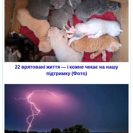
22 врятовані життя — і кожне чекає на нашу
підтримку (Фото)