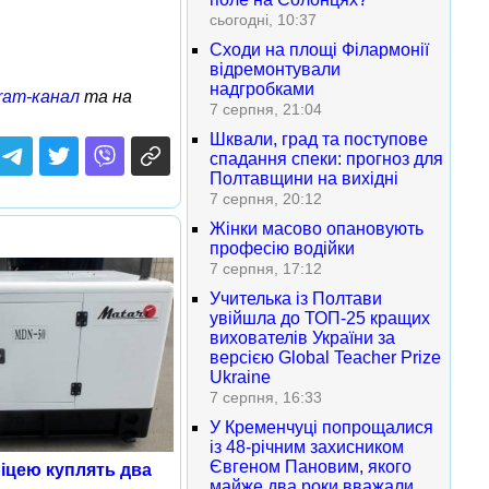
сьогодні, 10:37
Сходи на площі Філармонії
відремонтували
надгробками
ram-канал
та на
7 серпня, 21:04
Шквали, град та поступове
спадання спеки: прогноз для
Полтавщини на вихідні
7 серпня, 20:12
Жінки масово опановують
професію водійки
7 серпня, 17:12
Учителька із Полтави
увійшла до ТОП-25 кращих
вихователів України за
версією Global Teacher Prize
Ukraine
7 серпня, 16:33
У Кременчуці попрощалися
із 48-річним захисником
Євгеном Пановим, якого
іцею куплять два
майже два роки вважали