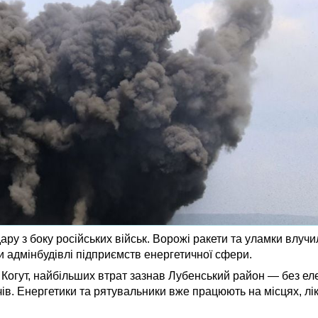
у з боку російських військ. Ворожі ракети та уламки влучил
адмінбудівлі підприємств енергетичної сфери.
Когут, найбільших втрат зазнав Лубенський район — без е
в. Енергетики та рятувальники вже працюють на місцях, лі