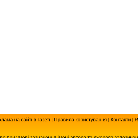
клама
на сайті
в газеті
|
Правила користування
|
Контакти
|
R
иве при умові зазначення імені автора та джерела запозиче