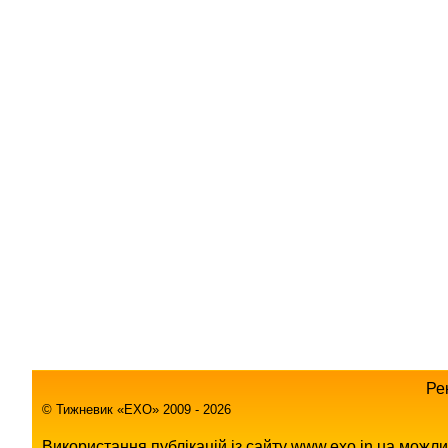
Ре
© Тижневик «EХO» 2009 - 2026
Використання публікацій із сайту www.exo.in.ua можл