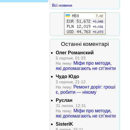
Всі новини
Останні коментарі
Олег Романский
5 серпня, 01:33
Міфи про методи,
На тему:
які допомагають не сп’яніти
Чудо Юдо
2 серпня, 21:12
Ремонт доріг: гроші
На тему:
є, робити — нікому
Руслан
31 липня, 12:31
Міфи про методи,
На тему:
які допомагають не сп’яніти
SisteriK
8 липня, 15:11