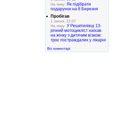
Як підібрати
На тему:
подарунок на 8 Березня
Пробігав
1 липня, 22:07
У Решетилівці 13-
На тему:
річний мотоцикліст наїхав
на жінку з дитячим візком:
троє постраждалих у лікарні
Всі коментарі