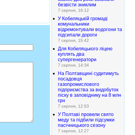
безвісти зниклим
7 серпня, 16:12
У Кобеляцькій громаді
комунальники
відремонтували водогони та
підсипали дороги
7 серпня, 15:42
Для Кобеляцького ліцею
куплять два
супергенератори
7 серпня, 14:34
На Полтавщині судитимуть
посадовця
газопромислового
підприємства за видобуток
піску в заповіднику на 8 млн
грн
7 серпня, 12:53
У Полтаві провели свято
меду та підбили підсумки
пасічницького сезону
7 серпня, 12:27