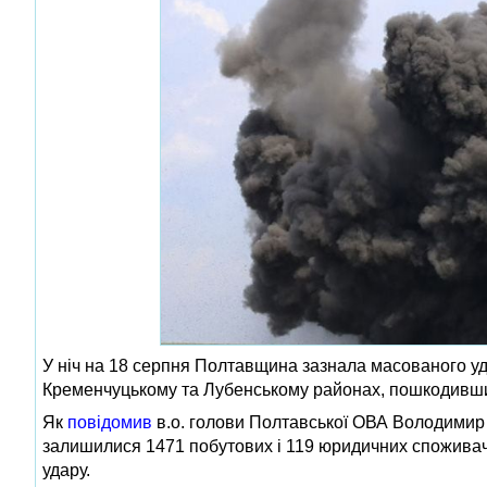
У ніч на 18 серпня Полтавщина зазнала масованого удар
Кременчуцькому та Лубенському районах, пошкодивши 
Як
повідомив
в.о. голови Полтавської ОВА Володимир 
залишилися 1471 побутових і 119 юридичних споживачі
удару.