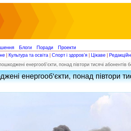
ошення
Блоги
Поради
Проекти
не
|
Культура та освіта
|
Спорт і здоров'я
|
Цікаве
|
Редакцій
ошкоджені енергооб’єкти, понад півтори тисячі абонентів б
жені енергооб’єкти, понад півтори ти