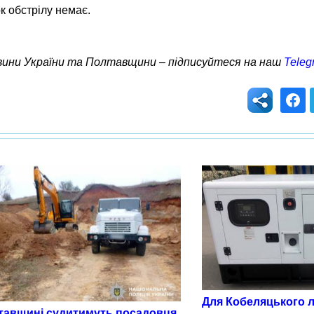
к обстрілу немає.
овини України та Полтавщини – підписуйтеся на наш
Teleg
Для Кобеляцького л
тавщині судитимуть посадовця