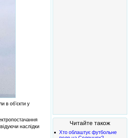
и в об'єкти у
лектропостачання
Читайте також
квідуючи наслідки
Хто облаштує футбольне
поле на Солонцях?