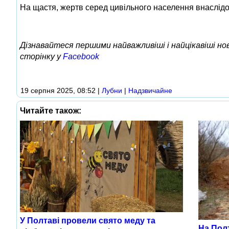
На щастя, жертв серед цивільного населення внаслідо
Дізнавайтеся першими найважливіші і найцікавіші н
сторінку у
Facebook
19 серпня 2025, 08:52
|
Лубни
|
Надзвичайне
Читайте також:
У Полтаві провели свято меду та
На Пол