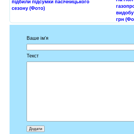
підбили підсумки пасічницького
газопр
сезону (Фото)
видобут
грн (Фо
Ваше ім'я
Текст