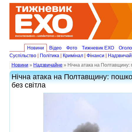
Новини
Відео
Фото
Тижневик ЕХО
Огол
Суспільство
|
Політика
|
Кримінал
|
Фінанси
|
Надзвичай
Новини
»
Надзвичайне
» Нічна атака на Полтавщину: п
Нічна атака на Полтавщину: пошкод
без світла