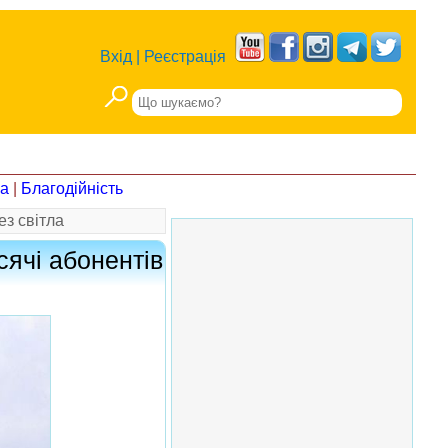
Вхід
|
Реєстрація
на
|
Благодійність
ез світла
сячі абонентів