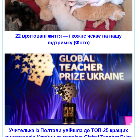
22 врятовані життя — і кожне чекає на нашу
підтримку (Фото)
Учителька із Полтави увійшла до ТОП-25 кращих