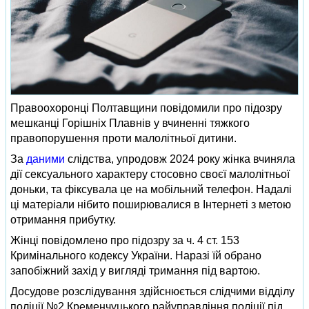
Правоохоронці Полтавщини повідомили про підозру
мешканці Горішніх Плавнів у вчиненні тяжкого
правопорушення проти малолітньої дитини.
За
даними
слідства, упродовж 2024 року жінка вчиняла
дії сексуального характеру стосовно своєї малолітньої
доньки, та фіксувала це на мобільний телефон. Надалі
ці матеріали нібито поширювалися в Інтернеті з метою
отримання прибутку.
Жінці повідомлено про підозру за ч. 4 ст. 153
Кримінального кодексу України. Наразі їй обрано
запобіжний захід у вигляді тримання під вартою.
Досудове розслідування здійснюється слідчими відділу
поліції №2 Кременчуцького райуправління поліції під