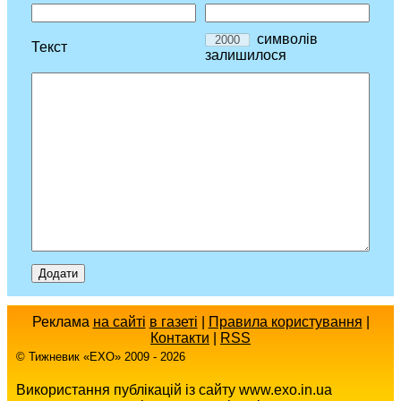
символів
Текст
залишилося
Реклама
на сайті
в газеті
|
Правила користування
|
Контакти
|
RSS
© Тижневик «EХO» 2009 - 2026
Використання публікацій із сайту www.exo.in.ua