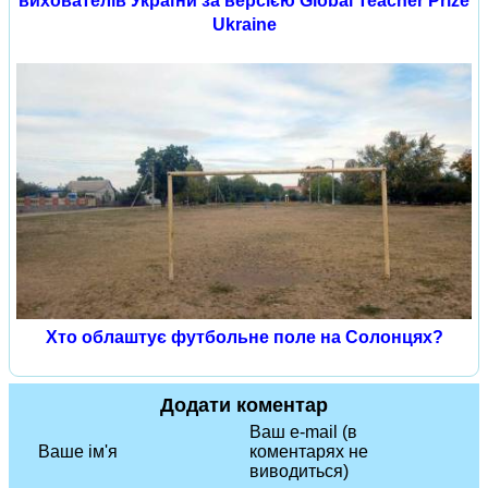
вихователів України за версією Global Teacher Prize
Ukraine
Хто облаштує футбольне поле на Солонцях?
Додати коментар
Ваш e-mail (в
Ваше ім'я
коментарях не
виводиться)