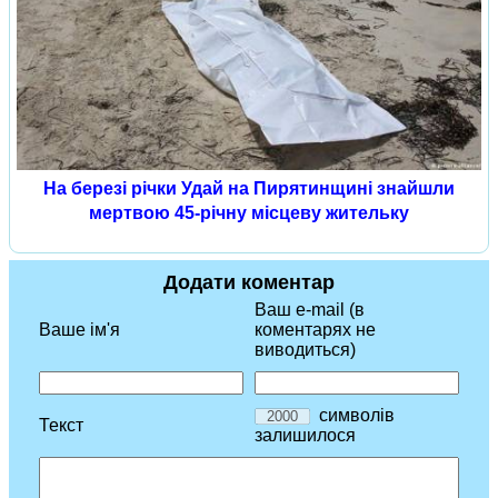
На березі річки Удай на Пирятинщині знайшли
мертвою 45-річну місцеву жительку
Додати коментар
Ваш e-mail (в
Ваше ім'я
коментарях не
виводиться)
символів
Текст
залишилося