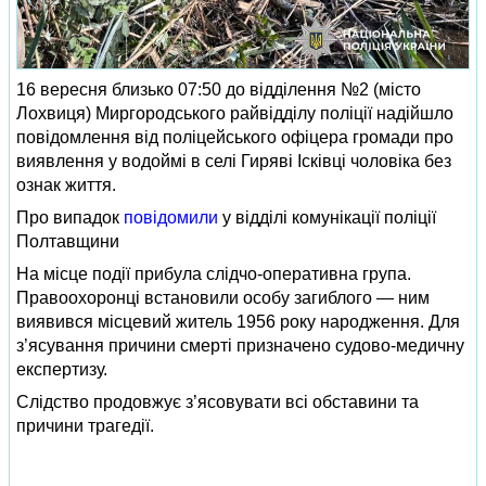
16 вересня близько 07:50 до відділення №2 (місто
Лохвиця) Миргородського райвідділу поліції надійшло
повідомлення від поліцейського офіцера громади про
виявлення у водоймі в селі Гиряві Ісківці чоловіка без
ознак життя.
Про випадок
повідомили
у відділі комунікації поліції
Полтавщини
На місце події прибула слідчо-оперативна група.
Правоохоронці встановили особу загиблого — ним
виявився місцевий житель 1956 року народження. Для
з’ясування причини смерті призначено судово-медичну
експертизу.
Слідство продовжує з’ясовувати всі обставини та
причини трагедії.