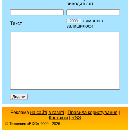
виводиться)
символів
Текст
залишилося
Реклама
на сайті
в газеті
|
Правила користування
|
Контакти
|
RSS
© Тижневик «EХO» 2009 - 2026