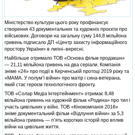
Міністерство культури цього року профінансує
створення 43 документальних та художніх проєкти про
військових. Договори на загальну суму 144,8 мільйона
гривень підписало ДП «Центр захисту інформаційного
простору України» в липні–вересні.
Найбільше отримало ТОВ «Основа фільм продакшн»
— 21,11 мільйона гривень на два серіали. Компанія
зніме «24» про події в Керченській протоці 2019 року та
«МАМА. У полум’ї війни» про матір і сина-ветерана,
який стає героєм технологічного фронту.
ТОВ «Солар Медіа Інтертейнмент» отримає 8,48
мільйона гривень на художній фільм «Родина» про тил і
участь цивільних у війні. ТОВ «Кінокомпанія 2016»
зніме документальний фільм «Відлуння війни» за 5,3
мільйона гривень — п’ять коротких історій про вплив
війни на цивільне життя.